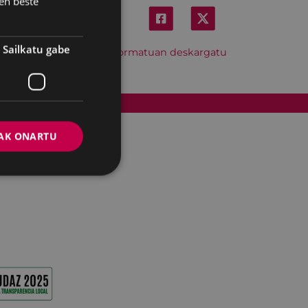
en beste
Sailkatu gabe
Hitzordu hau iCal formatuan deskargatu
Cookien politika
AK ONARTU