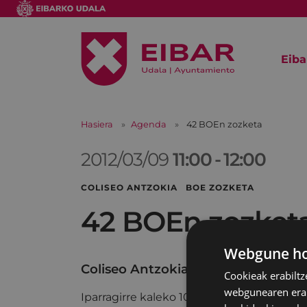
Eiba
Hasiera
Agenda
42 BOEn zozketa
2012/03/09
11:00
-
12:00
COLISEO ANTZOKIA BOE ZOZKETA
42 BOEn zozket
Webgune hon
Coliseo Antzokia
Cookieak erabiltz
webgunearen erabi
Iparragirre kaleko 10ean egingo diren 42 