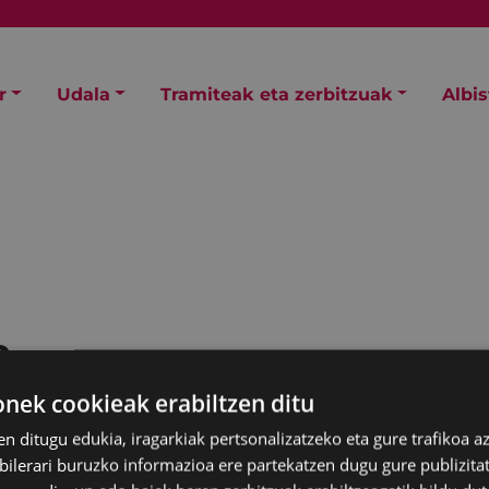
r
Udala
Tramiteak eta zerbitzuak
Albi
a
ek cookieak erabiltzen ditu
en ditugu edukia, iragarkiak pertsonalizatzeko eta gure trafikoa a
lerari buruzko informazioa ere partekatzen dugu gure publizitate
babes ofizialeko