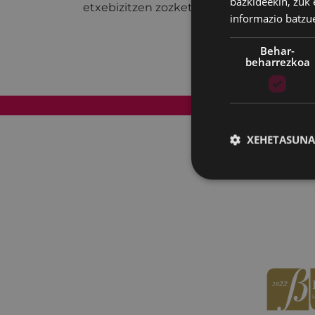
bazkideekin, zuk 
etxebizitzen zozketa.
informazio batzu
Behar-
beharrezkoa
Web mapa
XEHETASUNA