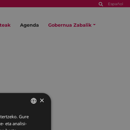
Español
steak
Agenda
Gobernua Zabalik
×
ztertzeko. Gure
BASQUE
- eta analisi-
SPANISH