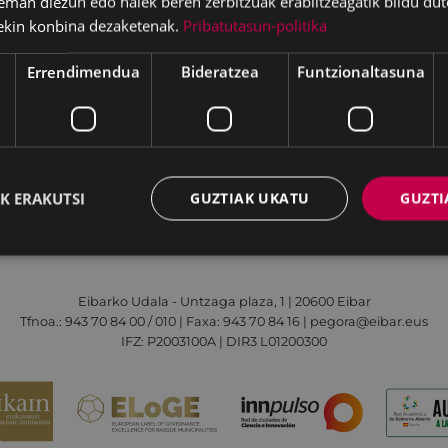
eman diezun edo haiek beren zerbitzuak erabiltzeagatik bildu dut
ekin konbina dezaketenak.
Pribatutasun-politika
Errendimendua
Bideratzea
Funtzionaltasuna
Irisgarritasuna
Kontaktua
Lege-oharra
K ERAKUTSI
GUZTIAK UKATU
GUZTI
Udalaren sare sozial guztiak
Eibarko Udala - Untzaga plaza, 1 | 20600 Eibar
Tfnoa.: 943 70 84 00 / 010 | Faxa: 943 70 84 16 | pegora@eibar.eus
IFZ: P2003100A | DIR3 L01200300