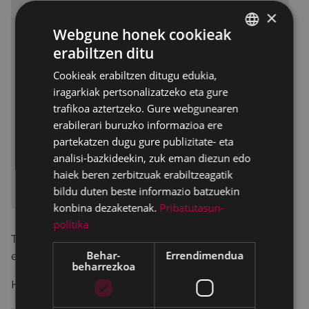
×
Webgune honek cookieak
erabiltzen ditu
BASQUE
Cookieak erabiltzen ditugu edukia,
SPANISH
iragarkiak pertsonalizatzeko eta gure
trafikoa aztertzeko. Gure webgunearen
erabilerari buruzko informazioa ere
partekatzen dugu gure publizitate- eta
analisi-bazkideekin, zuk eman diezun edo
haiek beren zerbitzuak erabiltzeagatik
bildu duten beste informazio batzuekin
konbina dezaketenak.
Pribatutasun-
politika
Trantsizio energetikoari, aldaketa klimatikoari eta
Behar-
Errendimendua
etorkizuneko eszenatokiari buruzko hitzaldia.
beharrezkoa
Hizkuntza: Gaztelania