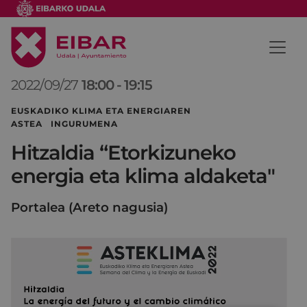
2022/09/27
18:00
-
19:15
EUSKADIKO KLIMA ETA ENERGIAREN
ASTEA INGURUMENA
Hitzaldia “Etorkizuneko
energia eta klima aldaketa"
Portalea (Areto nagusia)