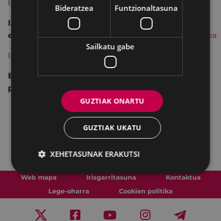
Iraupena: 75 min
Bideratzea
Funtzionaltasuna
Izen-
emateak:
https://formularioak.eibar.eus/eu/asteklima
Sailkatu gabe
Izena emateko epea: Irailaren 27ra arte (barne)
Ezinbestekoa da zure plazaren baieztapena
posta elektronikoz jasotzea.
GUZTIAK ONARTU
GUZTIAK UKATU
XEHETASUNAK ERAKUTSI
Web mapa
Irisgarritasuna
Kontaktua
Lege-oharra
Cookien politika