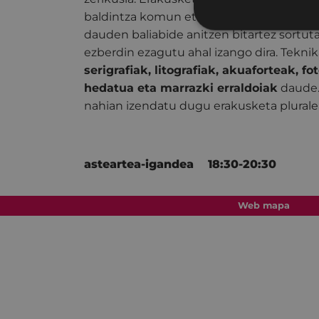
baldintza komun eta zeharkakoa, izan ere
dauden baliabide anitzen bitartez sortu
ezberdin ezagutu ahal izango dira. Teknika
serigrafiak, litografiak, akuaforteak, f
hedatua eta marrazki erraldoiak
daude.
nahian izendatu dugu erakusketa plurale
asteartea-igandea 18:30-20:30
Web mapa