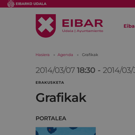
Eiba
Hasiera
Agenda
Grafikak
2014/03/07
18:30
-
2014/03
ERAKUSKETA
Grafikak
PORTALEA