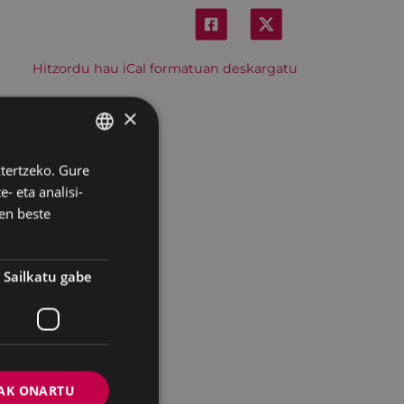
Hitzordu hau iCal formatuan deskargatu
×
ztertzeko. Gure
BASQUE
- eta analisi-
SPANISH
en beste
Sailkatu gabe
AK ONARTU