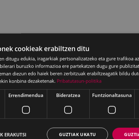
ek cookieak erabiltzen ditu
en ditugu edukia, iragarkiak pertsonalizatzeko eta gure trafikoa a
i Vicente Isiegas - Julia
lerari buruzko informazioa ere partekatzen dugu gure publizitate
ez Gainza - Izibene
eman diezun edo haiek beren zerbitzuak erabiltzeagatik bildu dut
a Agirre
ekin konbina dezaketenak.
Pribatutasun-politika
Errendimendua
Bideratzea
Funtzionaltasuna
i emakumeren lanak daude
lak, nagusiki,
marrazki
iren ikus-elementuekin du
K ERAKUTSI
GUZTIAK UKATU
GUZTI
kniko hau da lanek duten