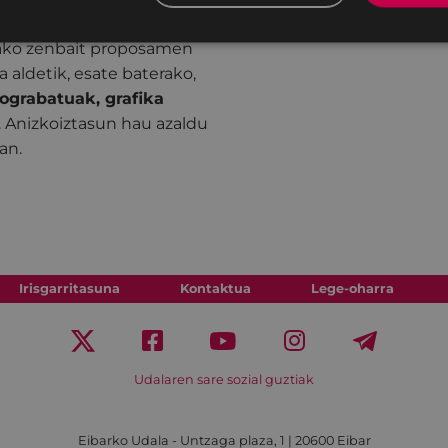
, grafikaren baitan
tako zenbait proposamen
 aldetik, esate baterako,
otograbatuak, grafika
 Anizkoiztasun hau azaldu
an.
Irisgarritasuna
Kontaktua
Lege-oharra
Udalaren sare sozial guztiak
Eibarko Udala - Untzaga plaza, 1 | 20600 Eibar