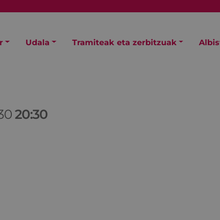
r
Udala
Tramiteak eta zerbitzuak
Albi
/30
20:30