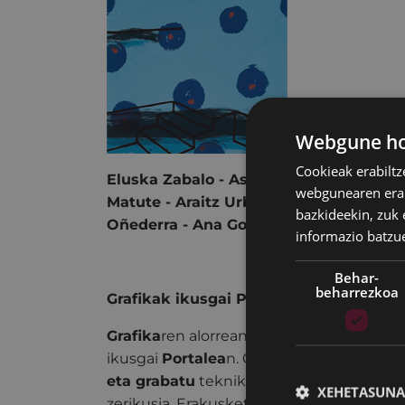
Webgune hon
Cookieak erabiltz
Eluska Zabalo - Asun del Pozo - Kontxes
webgunearen erabi
Matute - Araitz Urbeltz - Izaskun Alvar
bazkideekin, zuk 
Oñederra - Ana Goikoetxea - Esti Garcí
informazio batzu
Behar-
beharrezkoa
Grafikak ikusgai Portalean
Grafika
ren alorrean dabiltzan bederatz
ikusgai
Portalea
n. Grafikaren eremu zaba
eta grabatu
tekniken bitartez sortzen d
XEHETASUNA
zerikusia. Erakusketa honetan, eremu te