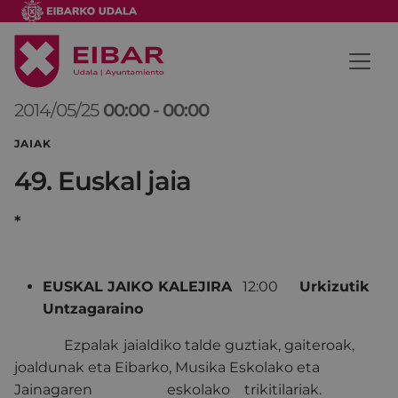
2014/05/25
00:00
-
00:00
JAIAK
49. Euskal jaia
*
EUSKAL JAIKO KALEJIRA
12:00
Urkizutik
Untzagaraino
Ezpalak
jaialdiko talde guztiak, gaiteroak,
joaldunak eta Eibarko, Musika Eskolako eta
Jainagaren eskolako trikitilariak.