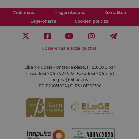
Web mapa
Irisgarritasuna
Kontaktua
Lege-oharra
Cookien politika
Udalaren sare sozial guztiak
Eibarko Udala - Untzaga plaza, 1 | 20600 Eibar
Tfnoa.: 943 70 84 00 / 010 | Faxa: 943 70 84 16 |
pegora@eibar.eus
IFZ: P2003100A | DIR3 L01200300