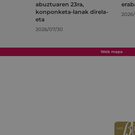
abuztuaren 23ra,
erab
konponketa-lanak direla-
2026/
eta
2026/07/30
Web mapa