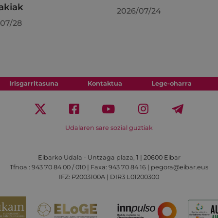
akiak
2026/07/24
07/28
Irisgarritasuna
Kontaktua
Lege-oharra
Udalaren sare sozial guztiak
Eibarko Udala - Untzaga plaza, 1 | 20600 Eibar
Tfnoa.: 943 70 84 00 / 010 | Faxa: 943 70 84 16 | pegora@eibar.eus
IFZ: P2003100A | DIR3 L01200300