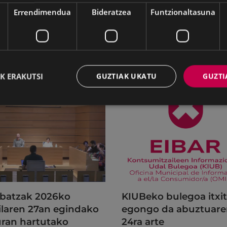
Errendimendua
Bideratzea
Funtzionaltasuna
K ERAKUTSI
GUZTIAK UKATU
GUZTI
batzak 2026ko
KIUBeko bulegoa itxi
ilaren 27an egindako
egongo da abuztuar
uran hartutako
24ra arte