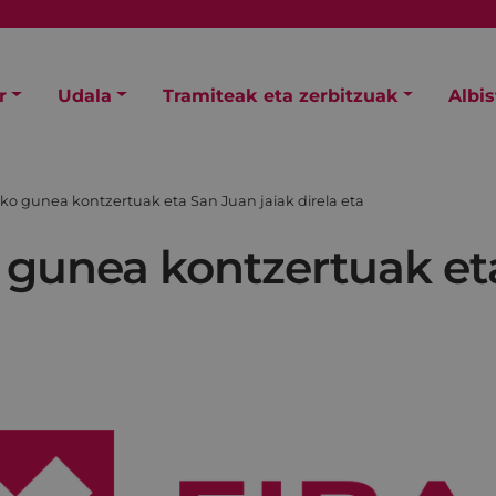
r
Udala
Tramiteak eta zerbitzuak
Albi
o gunea kontzertuak eta San Juan jaiak direla eta
gunea kontzertuak eta