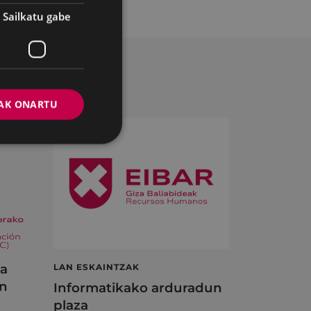
Sailkatu gabe
AK ONARTU
ta
LAN ESKAINTZAK
en
Informatikako arduradun
plaza