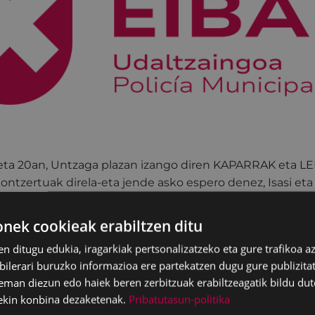
 eta 20an, Untzaga plazan izango diren KAPARRAK eta 
ntzertuak direla-eta jende asko espero denez, Isasi eta
ilgailuentzat itxiko dira 20:30etik kontzertuak amaitu art
ea oinezkoentzat izango da ekainaren 19ko 20:30etik ek
ek cookieak erabiltzen ditu
en ditugu edukia, iragarkiak pertsonalizatzeko eta gure trafikoa a
n jaiak direla-eta, erdigunea oinezkoentzat izango da e
lerari buruzko informazioa ere partekatzen dugu gure publizitate
etatik ekainaren 25eko (osteguna) 00:00etara.
eman diezun edo haiek beren zerbitzuak erabiltzeagatik bildu dut
ekin konbina dezaketenak.
Pribatutasun-politika