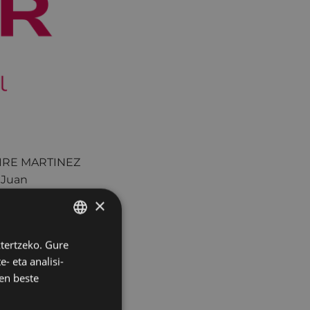
LEIRE MARTINEZ
 Juan
e. Arrazoi
×
ainaren 21eko
ztertzeko. Gure
BASQUE
kainaren 23ko
- eta analisi-
SPANISH
en beste