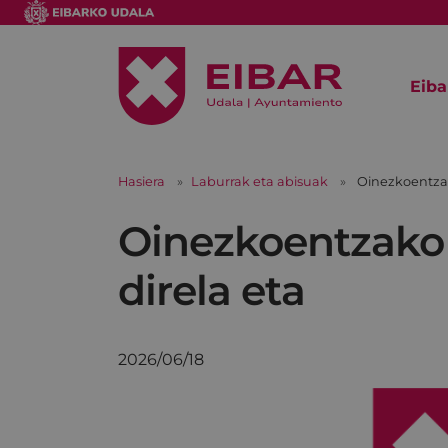
Eiba
Hasiera
Laburrak eta abisuak
Oinezkoentzak
Oinezkoentzako 
direla eta
2026/06/18