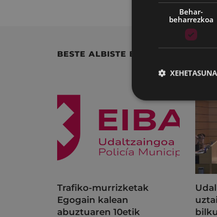
Behar-
beharrezkoa
BESTE ALBISTE BATZUK
XEHETASUNA
Trafiko-murrizketak
Udal
Egogain kalean
uzta
abuztuaren 10etik
bilk