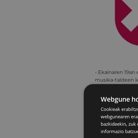
- Ekainaren 19an
musika-taldeen ko
Gisasola kaleak ib
beragatik erdiald
Webgune hon
00:00etara.
Cookieak erabiltz
Bestalde, San Jua
webgunearen erabi
(asteartea) 11:00
bazkideekin, zuk 
informazio batzu