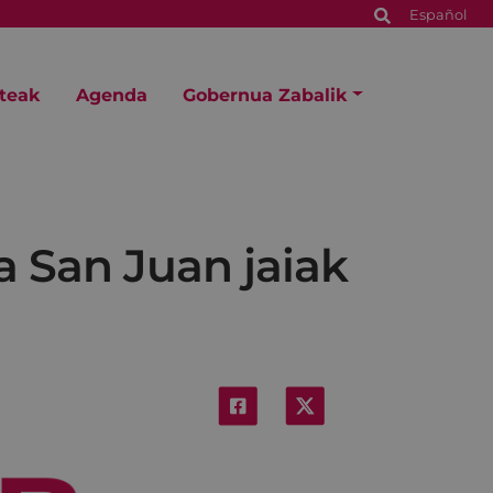
Español
steak
Agenda
Gobernua Zabalik
 San Juan jaiak