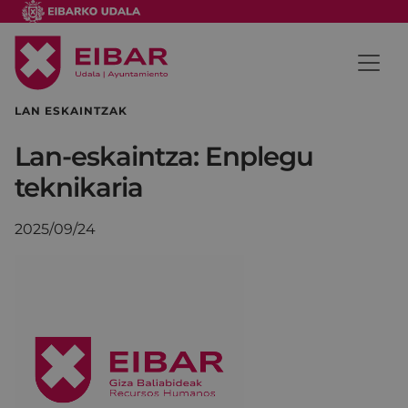
LAN ESKAINTZAK
Lan-eskaintza: Enplegu
teknikaria
2025/09/24