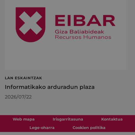
LAN ESKAINTZAK
Informatikako arduradun plaza
2026/07/22
Web mapa
Irisgarritasuna
Kontaktua
Lege-oharra
Cookien politika