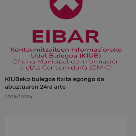
KIUBeko bulegoa itxita egongo da
abuztuaren 24ra arte
2026/07/24