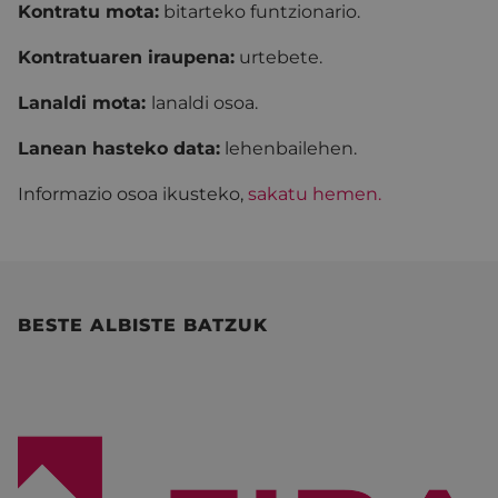
Kontratu mota:
bitarteko funtzionario.
Kontratuaren iraupena:
urtebete.
Lanaldi mota:
lanaldi osoa.
Lanean hasteko data:
lehenbailehen.
Informazio osoa ikusteko,
sakatu hemen.
BESTE ALBISTE BATZUK