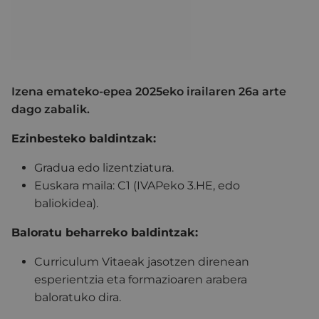
Izena emateko-epea 2025eko irailaren 26a arte
dago zabalik.
Ezinbesteko baldintzak:
Gradua edo lizentziatura.
Euskara maila: C1 (IVAPeko 3.HE, edo
baliokidea).
Baloratu beharreko baldintzak:
Curriculum Vitaeak jasotzen direnean
esperientzia eta formazioaren arabera
baloratuko dira.