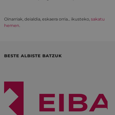
Oinarriak, deialdia, eskaera orria... ikusteko,
sakatu
hemen
.
BESTE ALBISTE BATZUK