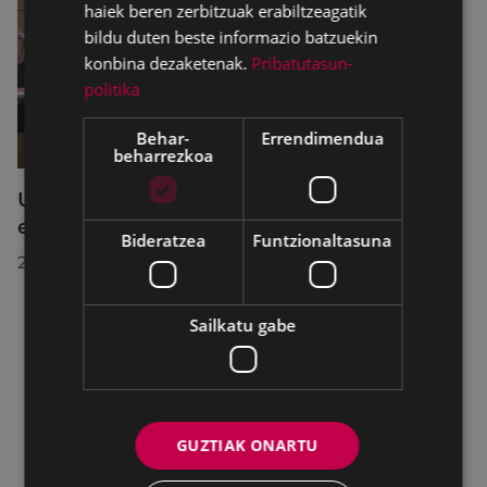
haiek beren zerbitzuak erabiltzeagatik
bildu duten beste informazio batzuekin
konbina dezaketenak.
Pribatutasun-
politika
Behar-
Errendimendua
beharrezkoa
Udalbatzak 2026ko uztailaren 27an
egindako bilkuran hartutako erabakiak
Bideratzea
Funtzionaltasuna
2026/07/28
Sailkatu gabe
GUZTIAK ONARTU