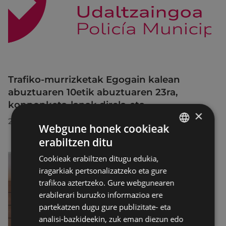
Trafiko-murrizketak Egogain kalean
abuztuaren 10etik abuztuaren 23ra,
konponketa-lanak direla-eta
×
2026/07/30
Webgune honek cookieak
erabiltzen ditu
BASQUE
Cookieak erabiltzen ditugu edukia,
SPANISH
iragarkiak pertsonalizatzeko eta gure
trafikoa aztertzeko. Gure webgunearen
erabilerari buruzko informazioa ere
partekatzen dugu gure publizitate- eta
analisi-bazkideekin, zuk eman diezun edo