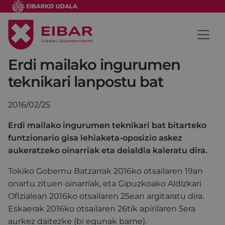
Erdi mailako ingurumen
teknikari lanpostu bat
2016/02/25
Erdi mailako ingurumen teknikari bat bitarteko
funtzionario gisa lehiaketa-oposizio askez
aukeratzeko oinarriak eta deialdia kaleratu dira.
Tokiko Gobernu Batzarrak 2016ko otsailaren 19an
onartu zituen oinarriak, eta Gipuzkoako Aldizkari
Ofizialean 2016ko otsailaren 25ean argitaratu dira.
Eskaerak 2016ko otsailaren 26tik apirilaren 5era
aurkez daitezke (bi egunak barne).