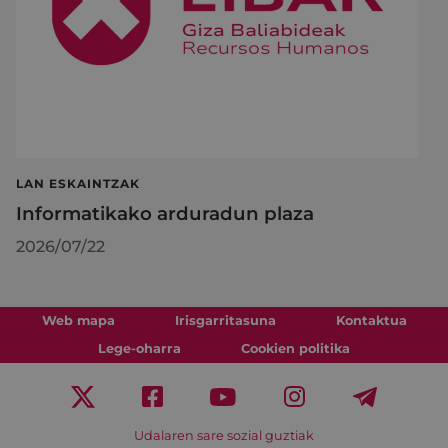
LAN ESKAINTZAK
Informatikako arduradun plaza
2026/07/22
Web mapa
Irisgarritasuna
Kontaktua
Lege-oharra
Cookien politika
Udalaren sare sozial guztiak