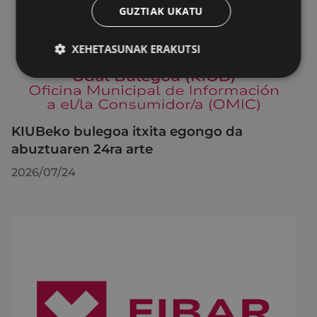
GUZTIAK UKATU
XEHETASUNAK ERAKUTSI
KIUBeko bulegoa itxita egongo da
abuztuaren 24ra arte
2026/07/24