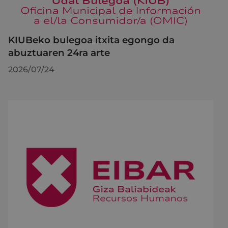
KIUBeko bulegoa itxita egongo da
abuztuaren 24ra arte
2026/07/24