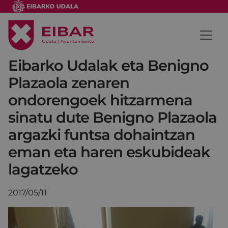
Eibarko Udalak eta Benigno
Plazaola zenaren
ondorengoek hitzarmena
sinatu dute Benigno Plazaola
argazki funtsa dohaintzan
eman eta haren eskubideak
lagatzeko
2017/05/11