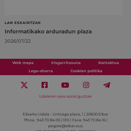
LAN ESKAINTZAK
Informatikako arduradun plaza
2026/07/22
Web mapa
Irisgarritasuna
Kontaktua
Lege-oharra
Cookien politika
Udalaren sare sozial guztiak
Eibarko Udala - Untzaga plaza, 1 | 20600 Eibar
Tfnoa.: 943 70 84 00 / 010 | Faxa: 943 70 84 16 |
pegora@eibar.eus