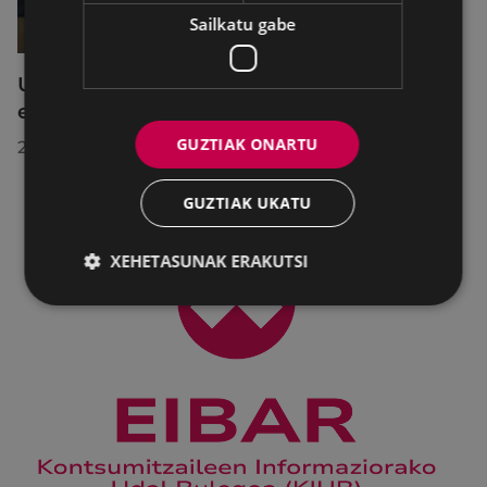
Sailkatu gabe
Udalbatzak 2026ko uztailaren 27an
egindako bilkuran hartutako erabakiak
GUZTIAK ONARTU
2026/07/28
GUZTIAK UKATU
XEHETASUNAK ERAKUTSI