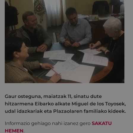
Gaur osteguna, maiatzak 11, sinatu dute
hitzarmena Eibarko alkate Miguel de los Toyosek,
udal idazkariak eta Plazaolaren familiako kideek.
Informazio gehiago nahi izanez gero
SAKATU
HEMEN
.