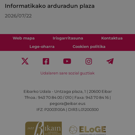
Informatikako arduradun plaza
2026/07/22
Web mapa
Irisgarritasuna
Kontaktua
Lege-oharra
Cookien politika
Udalaren sare sozial guztiak
Eibarko Udala - Untzaga plaza, 1 | 20600 Eibar
Tfnoa.: 943 70 84 00 / 010 | Faxa: 943 70 84 16 |
pegora@eibar.eus
IFZ: P2003100A | DIR3 L01200300