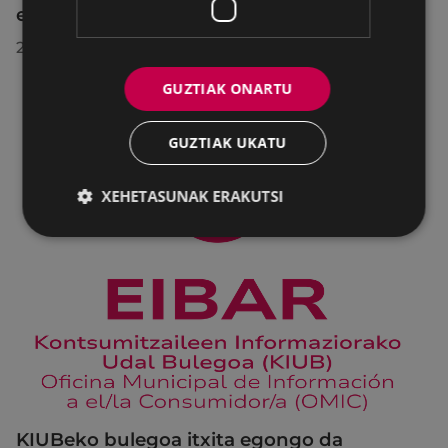
egindako bilkuran hartutako erabakiak
2026/07/28
GUZTIAK ONARTU
GUZTIAK UKATU
XEHETASUNAK ERAKUTSI
KIUBeko bulegoa itxita egongo da