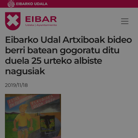
Eibarko Udal Artxiboak bideo
berri batean gogoratu ditu
duela 25 urteko albiste
nagusiak
2019/11/18