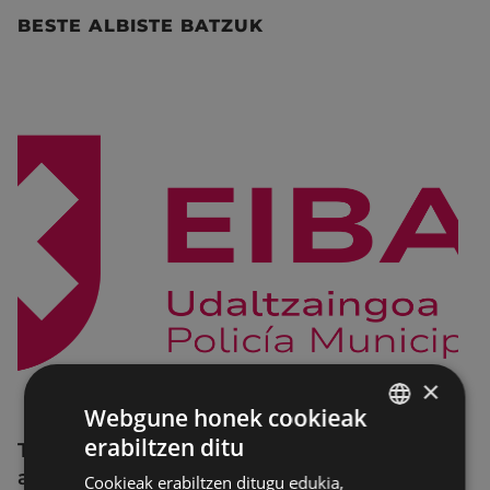
BESTE ALBISTE BATZUK
×
Webgune honek cookieak
erabiltzen ditu
Trafiko-murrizketak Egogain kalean
BASQUE
abuztuaren 10etik abuztuaren 23ra,
Cookieak erabiltzen ditugu edukia,
SPANISH