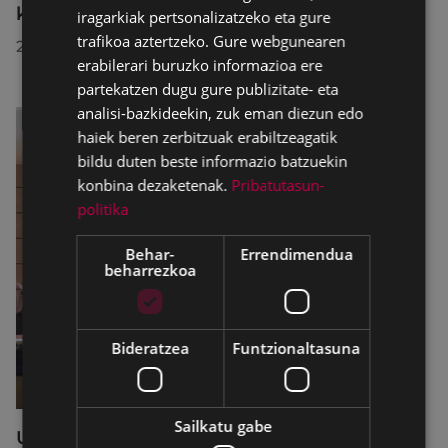
konponketa-lanak direla-eta
iragarkiak pertsonalizatzeko eta gure
trafikoa aztertzeko. Gure webgunearen
2026/07/30
erabilerari buruzko informazioa ere
partekatzen dugu gure publizitate- eta
analisi-bazkideekin, zuk eman diezun edo
haiek beren zerbitzuak erabiltzeagatik
bildu duten beste informazio batzuekin
konbina dezaketenak.
Pribatutasun-
politika
Behar-
Errendimendua
beharrezkoa
Bideratzea
Funtzionaltasuna
Sailkatu gabe
Udalbatzak 2026ko uztailaren 27an