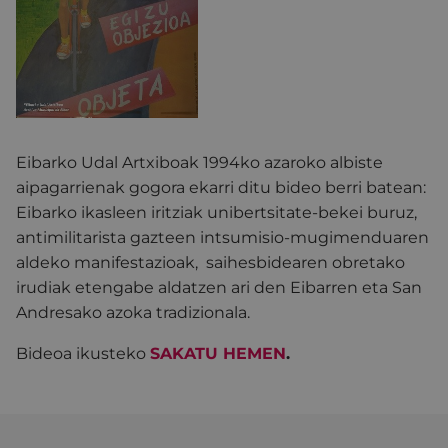
Eibarko Udal Artxiboak 1994ko azaroko albiste
aipagarrienak gogora ekarri ditu bideo berri batean:
Eibarko ikasleen iritziak unibertsitate-bekei buruz,
antimilitarista gazteen intsumisio-mugimenduaren
aldeko manifestazioak, saihesbidearen obretako
irudiak etengabe aldatzen ari den Eibarren eta San
Andresako azoka tradizionala.
Bideoa ikusteko
SAKATU HEMEN
.