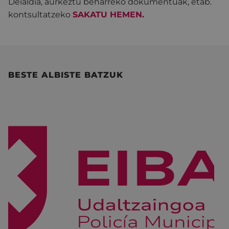
Deialdia, aurkeztu beharreko dokumentuak, etab.
kontsultatzeko
SAKATU HEMEN.
BESTE ALBISTE BATZUK