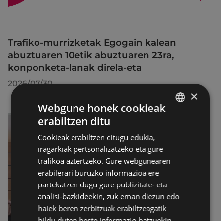
Trafiko-murrizketak Egogain kalean
abuztuaren 10etik abuztuaren 23ra,
konponketa-lanak direla-eta
2026/07/30
×
Webgune honek cookieak
erabiltzen ditu
BASQUE
Cookieak erabiltzen ditugu edukia,
SPANISH
iragarkiak pertsonalizatzeko eta gure
trafikoa aztertzeko. Gure webgunearen
erabilerari buruzko informazioa ere
partekatzen dugu gure publizitate- eta
analisi-bazkideekin, zuk eman diezun edo
haiek beren zerbitzuak erabiltzeagatik
bildu duten beste informazio batzuekin