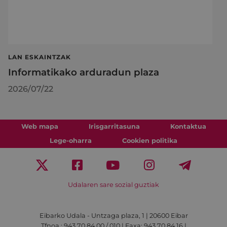
LAN ESKAINTZAK
Informatikako arduradun plaza
2026/07/22
Web mapa
Irisgarritasuna
Kontaktua
Lege-oharra
Cookien politika
Udalaren sare sozial guztiak
Eibarko Udala - Untzaga plaza, 1 | 20600 Eibar
Tfnoa.: 943 70 84 00 / 010 | Faxa: 943 70 84 16 |