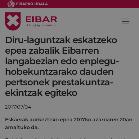
Diru-laguntzak eskatzeko
epea zabalik Eibarren
langabezian edo enplegu-
hobekuntzarako dauden
pertsonek prestakuntza-
ekintzak egiteko
2017/07/04
Eskaerak aurkezteko epea 2017ko azaroaren 20an
amaituko da.