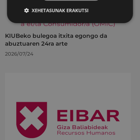
XEHETASUNAK ERAKUTSI
KIUBeko bulegoa itxita egongo da
abuztuaren 24ra arte
2026/07/24