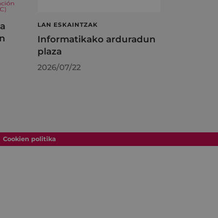
ta
LAN ESKAINTZAK
en
Informatikako arduradun
plaza
2026/07/22
Cookien politika