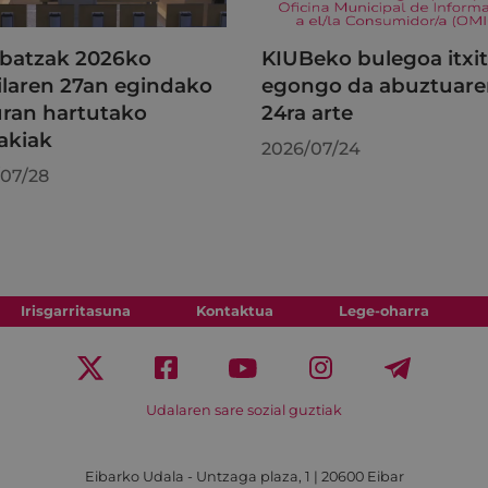
batzak 2026ko
KIUBeko bulegoa itxi
ilaren 27an egindako
egongo da abuztuar
uran hartutako
24ra arte
akiak
2026/07/24
07/28
Irisgarritasuna
Kontaktua
Lege-oharra
Udalaren sare sozial guztiak
Eibarko Udala - Untzaga plaza, 1 | 20600 Eibar