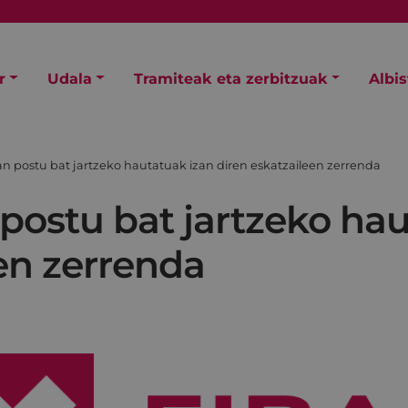
r
Udala
Tramiteak eta zerbitzuak
Albi
tan postu bat jartzeko hautatuak izan diren eskatzaileen zerrenda
 postu bat jartzeko ha
en zerrenda