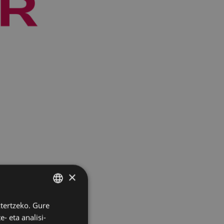
×
onetara:
ztertzeko. Gure
BASQUE
- eta analisi-
SPANISH