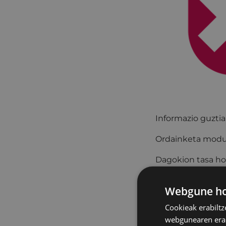
Informazio guzti
Ordainketa mod
Dagokion tasa ho
Banku-transferen
Webgune hon
ES77 2095 44
Cookieak erabiltz
Ordaintzeko 
webgunearen erabi