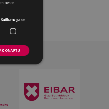
N eta izen-
en beste
Sailkatu gabe
teko.
AK ONARTU