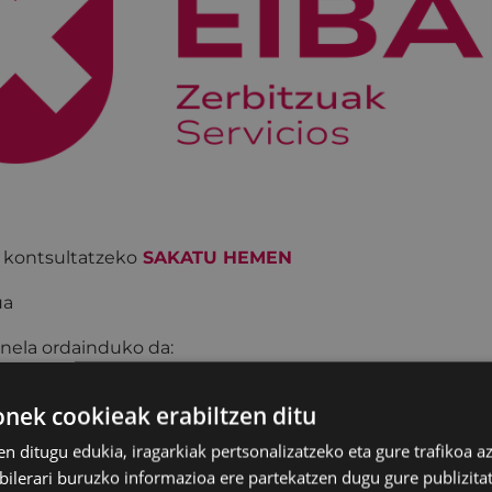
a kontsultatzeko
SAKATU HEMEN
ua
nela ordainduko da:
tzia edo ordainketa eginez udal-titulartasuneko kontu h
ek cookieak erabiltzen ditu
08 5110 6104 3708
en ditugu edukia, iragarkiak pertsonalizatzeko eta gure trafikoa a
azken eguna: 2026-09-1,asteartea
lerari buruzko informazioa ere partekatzen dugu gure publizitate