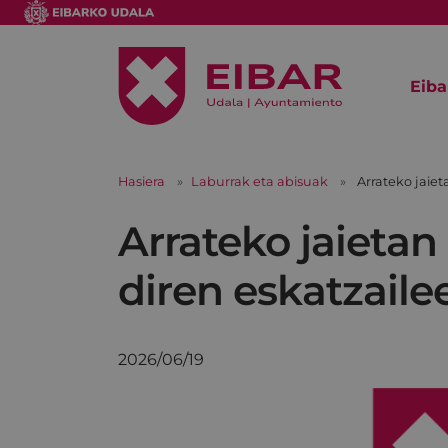
Eiba
Hasiera
Laburrak eta abisuak
Arrateko jaie
Arrateko jaietan
diren eskatzaile
2026/06/19