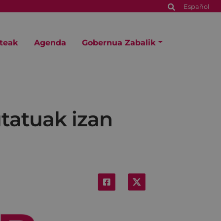
Español
steak
Agenda
Gobernua Zabalik
utatuak izan