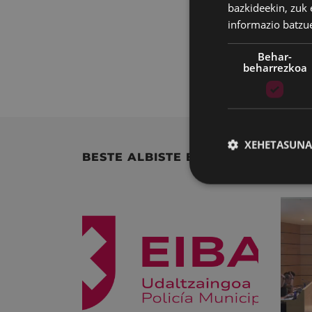
Transferentz
bazkideekin, zuk 
abizenak.
informazio batzu
Okupazioaren un
Behar-
beharrezkoa
Tranferentziaren z
XEHETASUNA
BESTE ALBISTE BATZUK