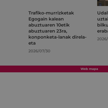
Trafiko-murrizketak
Udal
Egogain kalean
uzta
abuztuaren 10etik
bilk
abuztuaren 23ra,
erab
konponketa-lanak direla-
2026/
eta
2026/07/30
Web mapa