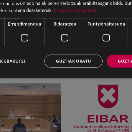
iaren kontzeptuan azaldu beharko dira onuradunaren NA
eman diezun edo haiek beren zerbitzuak erabiltzeagatik bildu dut
ekin konbina dezaketenak.
Pribatutasun-politika
ea:
Errendimendua
Bideratzea
Funtzionaltasuna
iurtagiria gorde beharko da, postua jarri aurretik aurkez
K ERAKUTSI
GUZTIAK UKATU
GUZTI