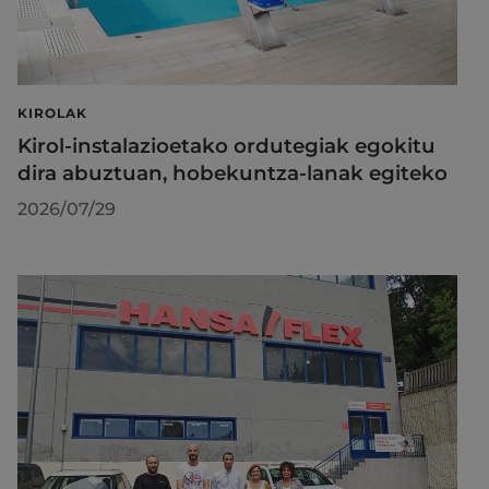
KIROLAK
Kirol-instalazioetako ordutegiak egokitu
dira abuztuan, hobekuntza-lanak egiteko
2026/07/29