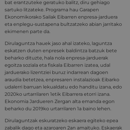
bat erantzuteke geratuko balitz, diru gehiago
sartuko litzateke. Programa hau Garapen
Ekonomikorako Sailak Eibarren enpresa-jarduera
eta enplegu-sustapena bultzatzeko abian jarritako
ekimenen parte da.
Dirulaguntza hauek jaso ahal izateko, laguntza
eskatzen duten enpresek baldintza batzuk bete
beharko dituzte, hala nola enpresa-jarduerak
egoitza soziala eta fiskala Eibarren izatea, udal
jarduerako lizentziei buruz indarrean dagoen
araudia betetzea, enpresaren instalazioak Eibarko
udalerri barruan lekualdatu edo handitu izana, edo
2020ko urtarrilaren 1etik Eibarrera etorri izana.
Ekonomia Jardueren Zergan alta emanda egon
beharko du 2019ko urtarrilaren 1a baino lehen.
Dirulaguntzak eskuratzeko eskaera egiteko epea
zabalik dago eta azaroaren 2an amaituko. Eskaerak