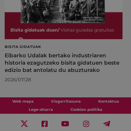
BISITA GIDATUAK
Eibarko Udalak bertako industriaren
historia ezagutzeko bisita gidatuen beste
edizio bat antolatu du abuzturako
2026/07/28
Web mapa
Irisgarritasuna
Kontaktua
Lege-oharra
Cookien politika