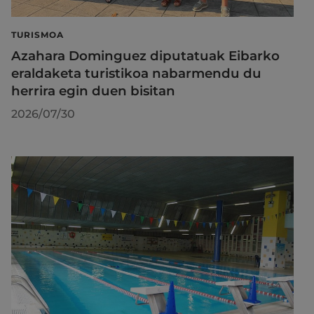
TURISMOA
Azahara Dominguez diputatuak Eibarko
eraldaketa turistikoa nabarmendu du
herrira egin duen bisitan
2026/07/30