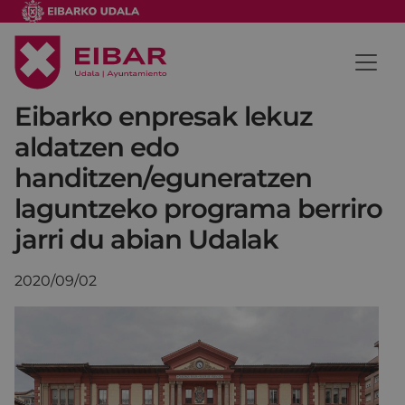
Eibarko enpresak lekuz
aldatzen edo
handitzen/eguneratzen
laguntzeko programa berriro
jarri du abian Udalak
2020/09/02