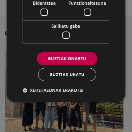
Bideratzea
Funtzionaltasuna
Sailkatu gabe
BESTE ALBISTE BATZUK
GUZTIAK ONARTU
GUZTIAK UKATU
XEHETASUNAK ERAKUTSI