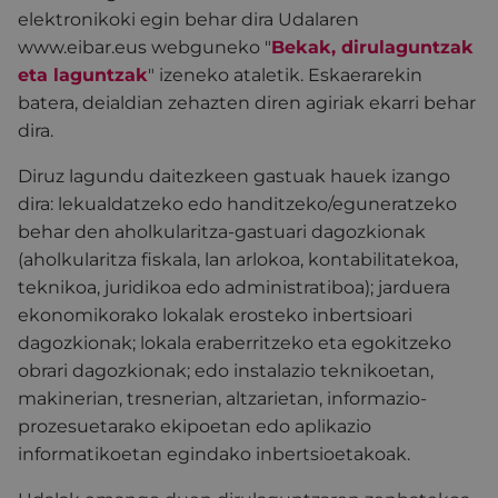
elektronikoki egin behar dira Udalaren
www.eibar.eus webguneko "
Bekak, dirulaguntzak
eta laguntzak
" izeneko ataletik. Eskaerarekin
batera, deialdian zehazten diren agiriak ekarri behar
dira.
Diruz lagundu daitezkeen gastuak hauek izango
dira: lekualdatzeko edo handitzeko/eguneratzeko
behar den aholkularitza-gastuari dagozkionak
(aholkularitza fiskala, lan arlokoa, kontabilitatekoa,
teknikoa, juridikoa edo administratiboa); jarduera
ekonomikorako lokalak erosteko inbertsioari
dagozkionak; lokala eraberritzeko eta egokitzeko
obrari dagozkionak; edo instalazio teknikoetan,
makinerian, tresnerian, altzarietan, informazio-
prozesuetarako ekipoetan edo aplikazio
informatikoetan egindako inbertsioetakoak.