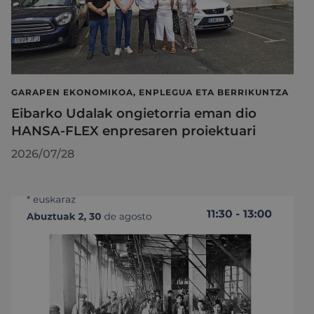
GARAPEN EKONOMIKOA, ENPLEGUA ETA BERRIKUNTZA
Eibarko Udalak ongietorria eman dio
HANSA-FLEX enpresaren proiektuari
2026/07/28