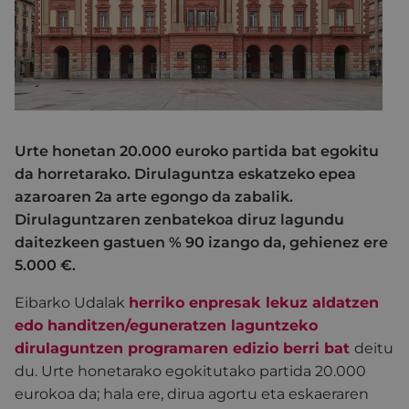
Urte honetan 20.000 euroko partida bat egokitu
da horretarako. Dirulaguntza eskatzeko epea
azaroaren 2a arte egongo da zabalik.
Dirulaguntzaren zenbatekoa diruz lagundu
daitezkeen gastuen % 90 izango da, gehienez ere
5.000 €.
Eibarko Udalak
herriko enpresak lekuz aldatzen
edo handitzen/eguneratzen laguntzeko
dirulaguntzen programaren edizio berri bat
deitu
du. Urte honetarako egokitutako partida 20.000
eurokoa da; hala ere, dirua agortu eta eskaeraren