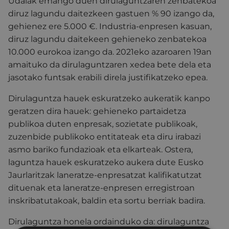
Udalak emango duen dirulaguntzaren zenbatekoa
diruz lagundu daitezkeen gastuen % 90 izango da,
gehienez ere 5.000 €. Industria-enpresen kasuan,
diruz lagundu daitekeen gehieneko zenbatekoa
10.000 eurokoa izango da. 2021eko azaroaren 19an
amaituko da dirulaguntzaren xedea bete dela eta
jasotako funtsak erabili direla justifikatzeko epea.
Dirulaguntza hauek eskuratzeko aukeratik kanpo
geratzen dira hauek: gehieneko partaidetza
publikoa duten enpresak, sozietate publikoak,
zuzenbide publikoko entitateak eta diru irabazi
asmo bariko fundazioak eta elkarteak. Ostera,
laguntza hauek eskuratzeko aukera dute Eusko
Jaurlaritzak laneratze-enpresatzat kalifikatutzat
dituenak eta laneratze-enpresen erregistroan
inskribatutakoak, baldin eta sortu berriak badira.
Dirulaguntza honela ordainduko da: dirulaguntza