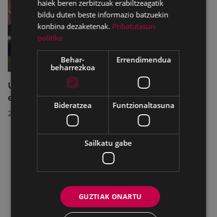
haiek beren zerbitzuak erabiltzeagatik
bildu duten beste informazio batzuekin
konbina dezaketenak.
Pribatutasun-
politika
Behar-
Errendimendua
beharrezkoa
Udalbatzak 2026ko uztailaren 27an
egindako bilkuran hartutako erabakiak
Bideratzea
Funtzionaltasuna
2026/07/28
Sailkatu gabe
GUZTIAK ONARTU