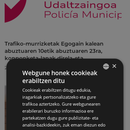
Trafiko-murrizketak Egogain kalean
abuztuaren 10etik abuztuaren 23ra,
konponketa-lanak direla-eta
×
2026/07/30
Webgune honek cookieak
erabiltzen ditu
BASQUE
Cookieak erabiltzen ditugu edukia,
SPANISH
iragarkiak pertsonalizatzeko eta gure
trafikoa aztertzeko. Gure webgunearen
erabilerari buruzko informazioa ere
partekatzen dugu gure publizitate- eta
analisi-bazkideekin, zuk eman diezun edo