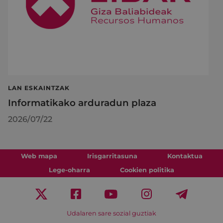
LAN ESKAINTZAK
Informatikako arduradun plaza
2026/07/22
Web mapa
Irisgarritasuna
Kontaktua
Lege-oharra
Cookien politika
Udalaren sare sozial guztiak