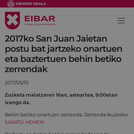
2017ko San Juan Jaietan
postu bat jartzeko onartuen
eta baztertuen behin betiko
zerrendak
2017/05/15
Zozketa maiatzaren 16an, asteartea, 9:00etan
izango da.
Behin betiko onartuen zerrenda. Zerrenda ikusteko
SAKATU HEMEN