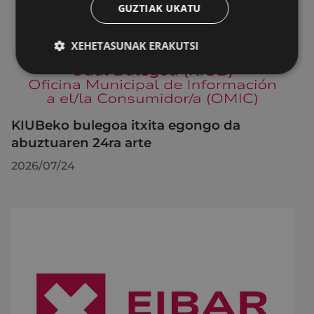
GUZTIAK UKATU
XEHETASUNAK ERAKUTSI
KIUBeko bulegoa itxita egongo da
abuztuaren 24ra arte
2026/07/24