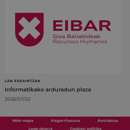
LAN ESKAINTZAK
Informatikako arduradun plaza
2026/07/22
Web mapa
Irisgarritasuna
Kontaktua
Lege-oharra
Cookien politika