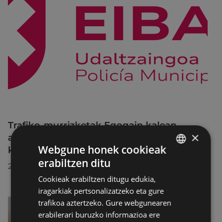
Trafiko-murrizketak Egogain kalean
×
abuztuaren 10etik abuztuaren 23ra,
Webgune honek cookieak
konponketa-lanak direla-eta
erabiltzen ditu
BASQUE
2026/07/30
Cookieak erabiltzen ditugu edukia,
SPANISH
iragarkiak pertsonalizatzeko eta gure
trafikoa aztertzeko. Gure webgunearen
erabilerari buruzko informazioa ere