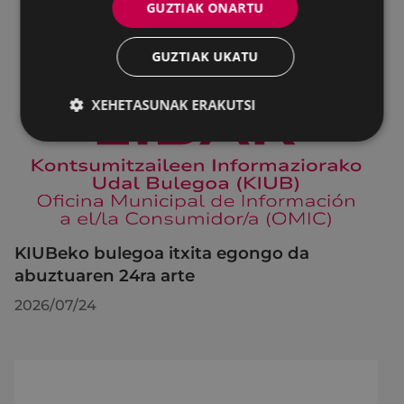
GUZTIAK ONARTU
GUZTIAK UKATU
XEHETASUNAK ERAKUTSI
KIUBeko bulegoa itxita egongo da
abuztuaren 24ra arte
2026/07/24