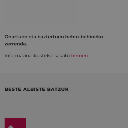
Onartuen eta baztertuen behin-behineko
zerrenda.
Informazioa ikusteko,
sakatu
hemen
.
BESTE ALBISTE BATZUK