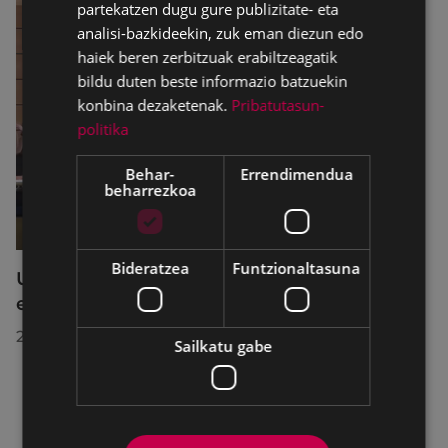
partekatzen dugu gure publizitate- eta
analisi-bazkideekin, zuk eman diezun edo
haiek beren zerbitzuak erabiltzeagatik
bildu duten beste informazio batzuekin
konbina dezaketenak.
Pribatutasun-
politika
Behar-
Errendimendua
beharrezkoa
Bideratzea
Funtzionaltasuna
Udalbatzak 2026ko uztailaren 27an
egindako bilkuran hartutako erabakiak
2026/07/28
Sailkatu gabe