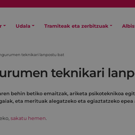
r
Udala
Tramiteak eta zerbitzuak
Albi
ingurumen teknikari lanpostu bat
gurumen teknikari lanp
aren behin betiko emaitzak, ariketa psikoteknikoa egi
gaiak, eta merituak alegatzeko eta egiaztatzeko epea a
teko,
sakatu hemen
.