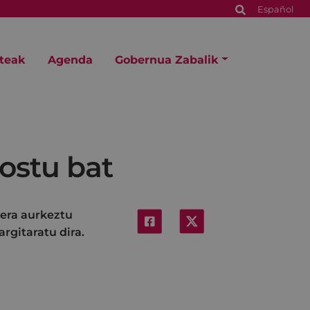
Español
steak
Agenda
Gobernua Zabalik
ostu bat
tera aurkeztu
rgitaratu dira.