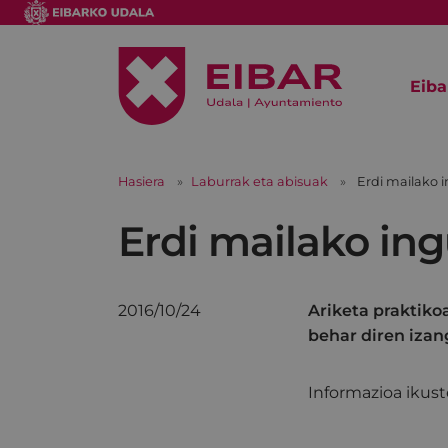
Eiba
Hasiera
Laburrak eta abisuak
Erdi mailako 
Erdi mailako in
2016/10/24
Ariketa praktiko
behar diren izan
Informazioa ikus