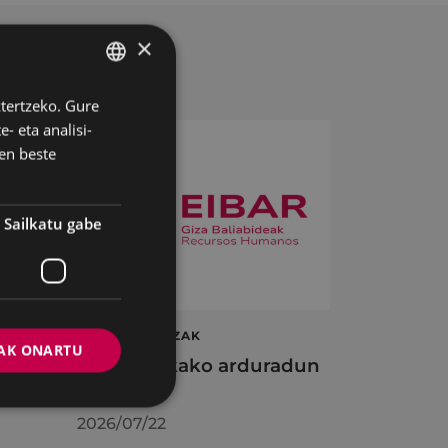
×
ztertzeko. Gure
BASQUE
- eta analisi-
SPANISH
en beste
Sailkatu gabe
ta
LAN ESKAINTZAK
AK ONARTU
en
Informatikako arduradun
plaza
2026/07/22