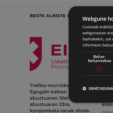
BESTE ALBISTE BATZUK
Webgune hon
Cookieak erabiltz
webgunearen erabi
bazkideekin, zuk 
informazio batzu
Behar-
beharrezkoa
Trafiko-murrizketak
Udal
XEHETASUNA
Egogain kalean
uzta
abuztuaren 10etik
bilk
abuztuaren 23ra,
erab
konponketa-lanak direla-
2026/