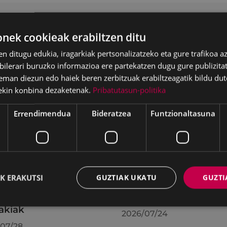
ek cookieak erabiltzen ditu
en ditugu edukia, iragarkiak pertsonalizatzeko eta gure trafikoa a
lerari buruzko informazioa ere partekatzen dugu gure publizitate
eman diezun edo haiek beren zerbitzuak erabiltzeagatik bildu dut
ekin konbina dezaketenak.
Pribatutasun-politika
Errendimendua
Bideratzea
Funtzionaltasuna
batzak 2026ko
KIUBeko bulegoa itxi
K ERAKUTSI
GUZTIAK UKATU
GUZTI
ilaren 27an egindako
egongo da abuztuar
uran hartutako
24ra arte
akiak
2026/07/24
07/28