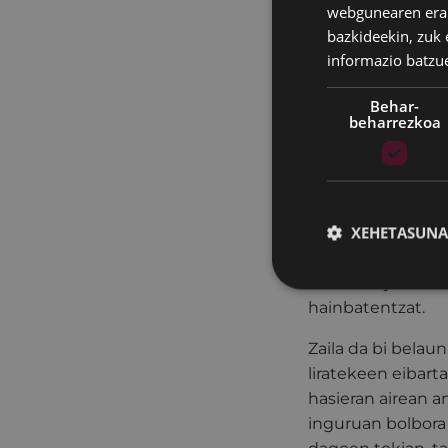
astia betetzea gu
webgunearen erabi
bazkideekin, zuk 
Errepublika bat a
informazio batzu
hainbeste hondame
dugu.
Behar-
beharrezkoa
Gezurra dirudi, h
Eta hainbeste aur
dituzte. Batzuk n
XEHETASUNA
bertoko bihurtu z
atzetik korrika, 
nahiz eta jadanik
hainbatentzat.
Zaila da bi belau
liratekeen eibarta
hasieran airean a
inguruan bolbora