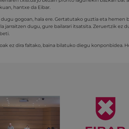
ilerraren txistua jo bezain pronto lagunekin bazkari bat 
kuan, hantxe da Eibar.
dugu gogoan, hala ere. Gertatutako guztia eta hemen biz
la jarraitzen dugu, gure bailarari itsatsita. Zeruertzik ez d
beti.
oak ez dira faltako, baina bilatuko diegu konponbidea. Ho