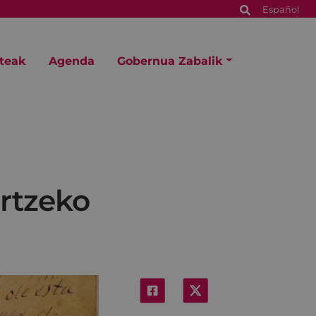
Español
steak
Agenda
Gobernua Zabalik
ortzeko