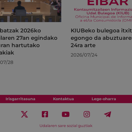
batzak 2026ko
KIUBeko bulegoa itxi
ilaren 27an egindako
egongo da abuztuar
uran hartutako
24ra arte
akiak
2026/07/24
07/28
Irisgarritasuna
Kontaktua
Lege-oharra
Udalaren sare sozial guztiak