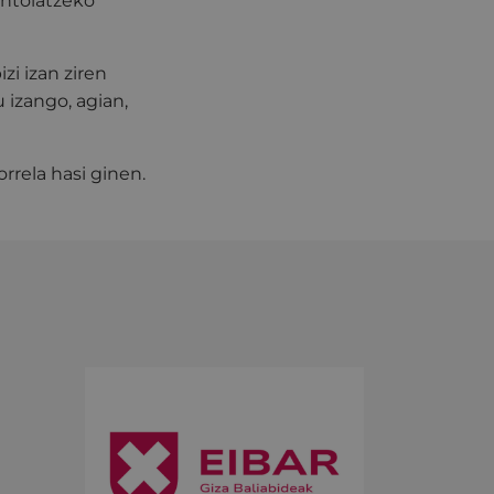
antolatzeko
i izan ziren
u izango, agian,
rrela hasi ginen.