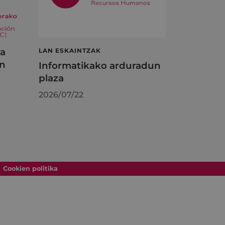
ta
LAN ESKAINTZAK
en
Informatikako arduradun
plaza
2026/07/22
Cookien politika