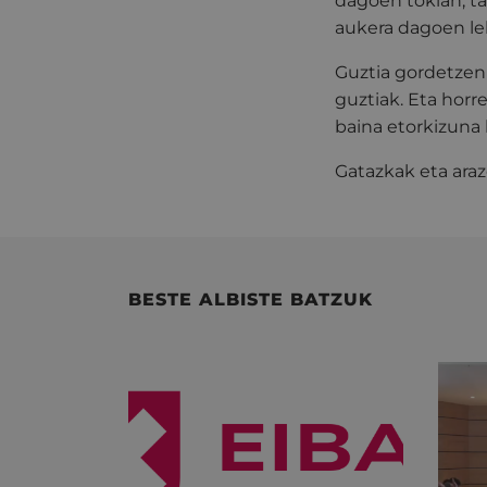
dagoen tokian, ta
aukera dagoen le
Guztia gordetzen 
guztiak. Eta horre
baina etorkizuna 
Gatazkak eta araz
BESTE ALBISTE BATZUK