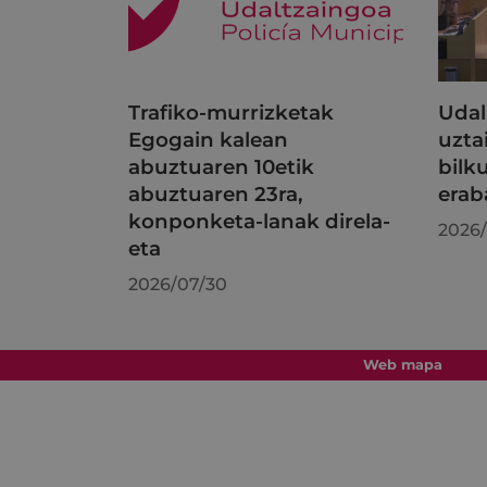
Trafiko-murrizketak
Udal
Egogain kalean
uzta
abuztuaren 10etik
bilk
abuztuaren 23ra,
erab
konponketa-lanak direla-
2026/
eta
2026/07/30
Web mapa