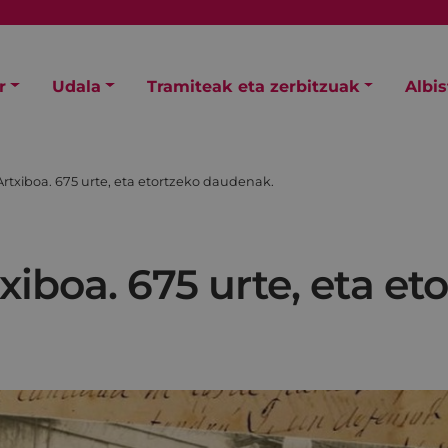
r
Udala
Tramiteak eta zerbitzuak
Albi
Artxiboa. 675 urte, eta etortzeko daudenak.
xiboa. 675 urte, eta et