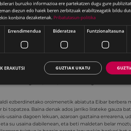
statzen zaigu).
lerari buruzko informazioa ere partekatzen dugu gure publizitate
eman diezun edo haiek beren zerbitzuak erabiltzeagatik bildu dut
ldarrikatu zuten lehenengoak izan ginen –zazpikiak beti 
ekin konbina dezaketenak.
Pribatutasun-politika
ndik eta zorigaitzek utzi zizkiguten tarteetan denetat
Errendimendua
Bideratzea
Funtzionaltasuna
ain ibar estuan hainbeste gauza gertatu izana.
pegi. Eibarko kale aldakorrek maparen lau ertzetatik eto
egu bakar batez atertu ziren gure artean, beste batzuk s
K ERAKUTSI
GUZTIAK UKATU
GUZTI
iren. Batzuk miseria gorritik iheska, besteak, berriz, et
beraien ibilaldian hemen gelditu ziren arte. Guztientzako 
 nahiko estu ginen, baina, oraindik badago tokia etorriko
naldi ezberdinetako oroimenetik abiatuta Eibar berbera 
r bi topatzea. Baina denak ados jarriko lirateke gauza bat
nis-usaina dagoen lekuan, azaroan gaztaina errearena, u
 eta su usaina dabilenean, eta beti maldetan belar mozt