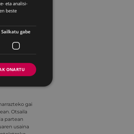
- eta analisi-
SPANISH
en beste
ere- eta,
ik fabrikatu
Sailkatu gabe
rritakoak ikusi
ustraitu eta
AK ONARTU
orkizun hobe baten
egon zen lekua,
 diren
marrazteko gai
ean. Otsaila
da partean
uaren usaina