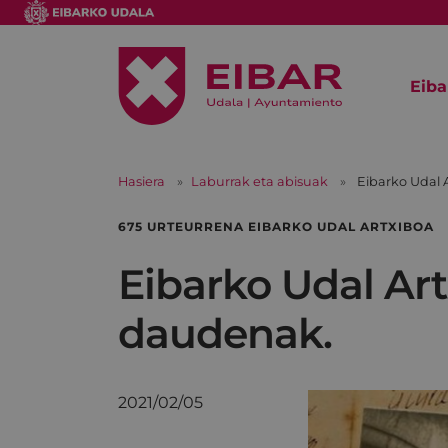
Eiba
Hasiera
Laburrak eta abisuak
Eibarko Udal 
675 URTEURRENA EIBARKO UDAL ARTXIBOA
Eibarko Udal Art
daudenak.
2021/02/05