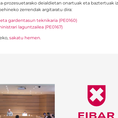
-prozesuetarako deialdietan onartuak eta baztertuak iz
ehineko zerrendak argitaratu dira:
eta gardentasun teknikaria (PE0160)
nistrari laguntzailea (PE0167)
teko,
sakatu hemen.