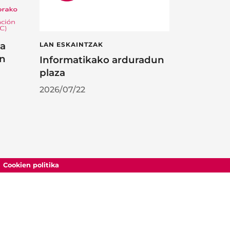
ta
LAN ESKAINTZAK
en
Informatikako arduradun
plaza
2026/07/22
Cookien politika