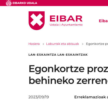
Eiba
Hasiera
Laburrak eta abisuak
Egonkortze p
LAN-ESKAINTZA LAN-ESKAINTZAK
Egonkortze proz
behineko zerre
2023/09/19
Erreklamazioak 