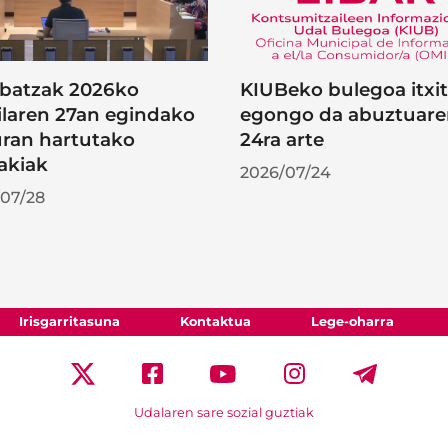
batzak 2026ko
KIUBeko bulegoa itxi
ilaren 27an egindako
egongo da abuztuar
uran hartutako
24ra arte
akiak
2026/07/24
07/28
Irisgarritasuna
Kontaktua
Lege-oharra
Udalaren sare sozial guztiak