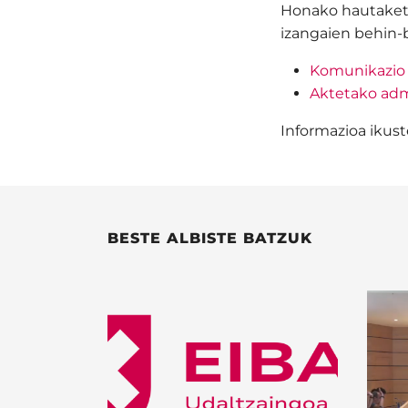
Honako hautaketa
izangaien behin-b
Komunikazio 
Aktetako admi
Informazioa ikus
BESTE ALBISTE BATZUK