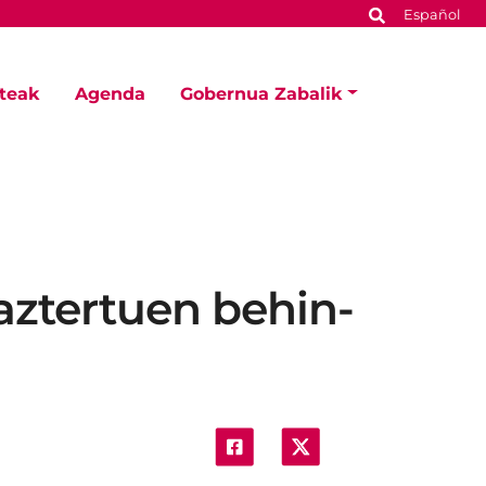
Español
steak
Agenda
Gobernua Zabalik
aztertuen behin-