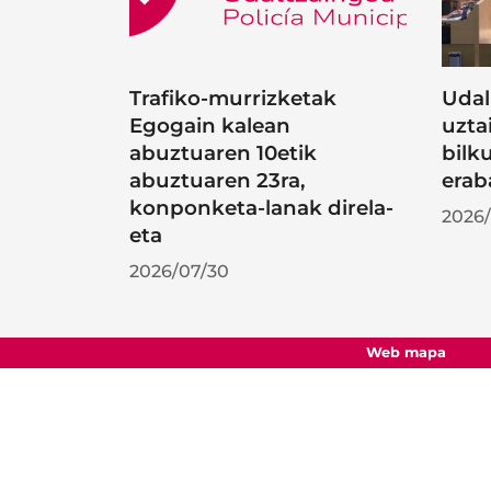
Trafiko-murrizketak
Udal
Egogain kalean
uzta
abuztuaren 10etik
bilk
abuztuaren 23ra,
erab
konponketa-lanak direla-
2026/
eta
2026/07/30
Web mapa