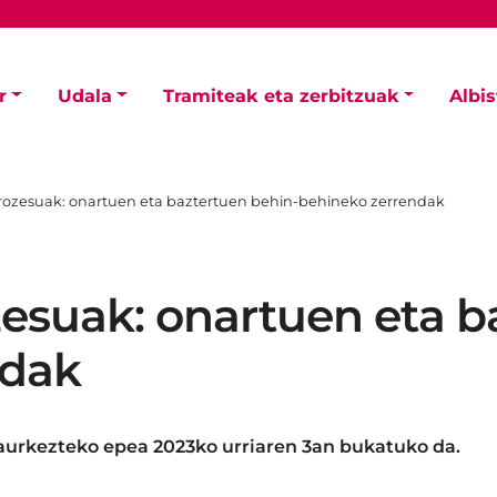
r
Udala
Tramiteak eta zerbitzuak
Albi
rozesuak: onartuen eta baztertuen behin-behineko zerrendak
esuak: onartuen eta b
ndak
aurkezteko epea 2023ko urriaren 3an bukatuko da.