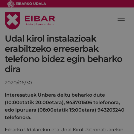
Udal kirol instalazioak
erabiltzeko erreserbak
telefono bidez egin beharko
dira
2020/06/30
Interesatuek Unbera deitu beharko dute
(10:00etatik 20:00etara), 943701506 telefonora,
edo Ipuruara (08:00etatik 15:00etara) 943203240
telefonora.
Eibarko Udalarekin eta Udal Kirol Patronatuarekin