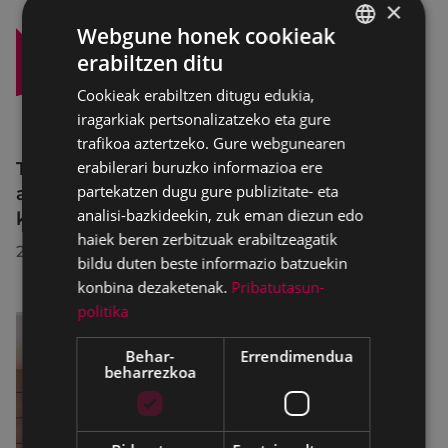
×
Webgune honek cookieak
erabiltzen ditu
BASQUE
Cookieak erabiltzen ditugu edukia,
SPANISH
iragarkiak pertsonalizatzeko eta gure
trafikoa aztertzeko. Gure webgunearen
Trafiko-murrizketak Egogain kalean
erabilerari buruzko informazioa ere
partekatzen dugu gure publizitate- eta
abuztuaren 10etik abuztuaren 23ra,
analisi-bazkideekin, zuk eman diezun edo
konponketa-lanak direla-eta
haiek beren zerbitzuak erabiltzeagatik
2026/07/30
bildu duten beste informazio batzuekin
konbina dezaketenak.
Pribatutasun-
politika
Behar-
Errendimendua
beharrezkoa