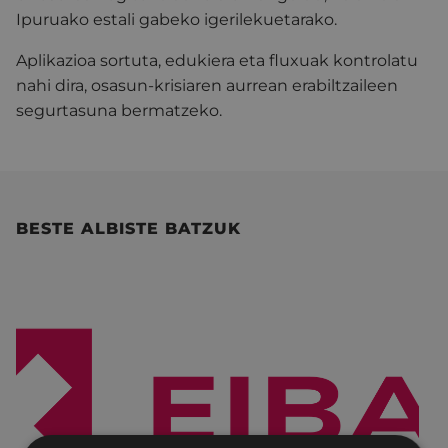
Ipuruako estali gabeko igerilekuetarako.
Aplikazioa sortuta, edukiera eta fluxuak kontrolatu
nahi dira, osasun-krisiaren aurrean erabiltzaileen
segurtasuna bermatzeko.
BESTE ALBISTE BATZUK