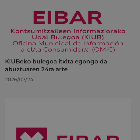
KIUBeko bulegoa itxita egongo da
abuztuaren 24ra arte
2026/07/24