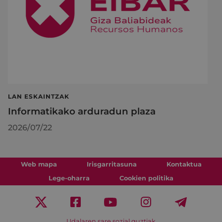
LAN ESKAINTZAK
Informatikako arduradun plaza
2026/07/22
Web mapa
Irisgarritasuna
Kontaktua
Lege-oharra
Cookien politika
Udalaren sare sozial guztiak