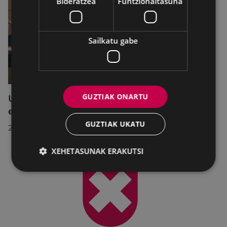
Bideratzea
Funtzionaltasuna
Sailkatu gabe
GUZTIAK ONARTU
Udalbatzak 2026ko uztailaren 27an
egindako bilkuran hartutako erabakiak
GUZTIAK UKATU
2026/07/28
XEHETASUNAK ERAKUTSI