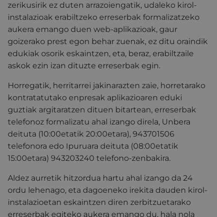
zerikusirik ez duten arrazoiengatik, udaleko kirol-
instalazioak erabiltzeko erreserbak formalizatzeko
aukera emango duen web-aplikazioak, gaur
goizerako prest egon behar zuenak, ez ditu oraindik
edukiak osorik eskaintzen, eta, beraz, erabiltzaile
askok ezin izan dituzte erreserbak egin.
Horregatik, herritarrei jakinarazten zaie, horretarako
kontratatutako enpresak aplikazioaren eduki
guztiak argitaratzen dituen bitartean, erreserbak
telefonoz formalizatu ahal izango direla, Unbera
deituta (10:00etatik 20:00etara), 943701506
telefonora edo Ipuruara deituta (08:00etatik
15:00etara) 943203240 telefono-zenbakira.
Aldez aurretik hitzordua hartu ahal izango da 24
ordu lehenago, eta dagoeneko irekita dauden kirol-
instalazioetan eskaintzen diren zerbitzuetarako
erreserbak egiteko aukera emango du, hala nola