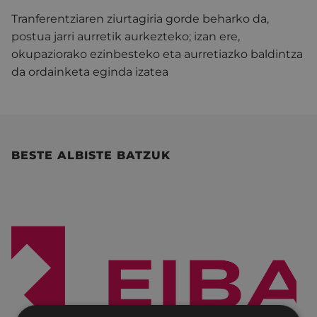
Tranferentziaren ziurtagiria gorde beharko da,
postua jarri aurretik aurkezteko; izan ere,
okupaziorako ezinbesteko eta aurretiazko baldintza
da ordainketa eginda izatea
BESTE ALBISTE BATZUK