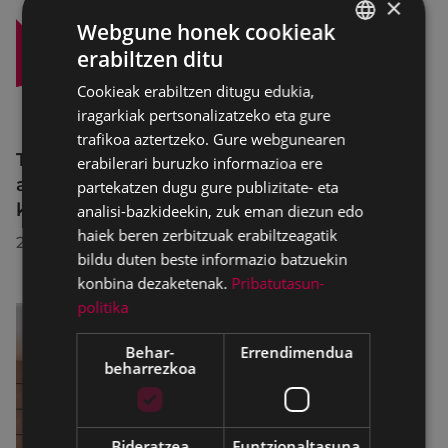
×
Webgune honek cookieak
erabiltzen ditu
BASQUE
Cookieak erabiltzen ditugu edukia,
SPANISH
iragarkiak pertsonalizatzeko eta gure
trafikoa aztertzeko. Gure webgunearen
Trafiko-murrizketak Egogain kalean
erabilerari buruzko informazioa ere
abuztuaren 10etik abuztuaren 23ra,
partekatzen dugu gure publizitate- eta
konponketa-lanak direla-eta
analisi-bazkideekin, zuk eman diezun edo
haiek beren zerbitzuak erabiltzeagatik
2026/07/30
bildu duten beste informazio batzuekin
konbina dezaketenak.
Pribatutasun-
politika
Behar-
Errendimendua
beharrezkoa
Bideratzea
Funtzionaltasuna