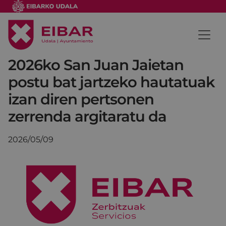
2026ko San Juan Jaietan
postu bat jartzeko hautatuak
izan diren pertsonen
zerrenda argitaratu da
2026/05/09