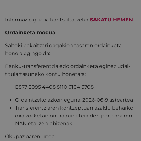
Informazio guztia kontsultatzeko
SAKATU HEMEN
Ordainketa modua
Saltoki bakoitzari dagokion tasaren ordainketa
honela egingo da:
Banku-transferentzia edo ordainketa eginez udal-
titulartasuneko kontu honetara:
ES77 2095 4408 5110 6104 3708
Ordaintzeko azken eguna: 2026-06-9,asteartea
Transferentziaren kontzeptuan azaldu beharko
dira zozketan onuradun atera den pertsonaren
NAN eta izen-abizenak.
Okupazioaren unea: