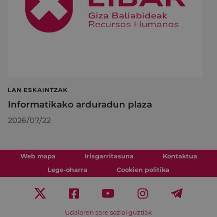
LAN ESKAINTZAK
Informatikako arduradun plaza
2026/07/22
Web mapa
Irisgarritasuna
Kontaktua
Lege-oharra
Cookien politika
Udalaren sare sozial guztiak