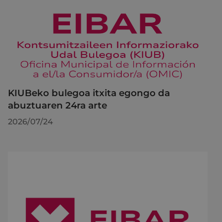
KIUBeko bulegoa itxita egongo da
abuztuaren 24ra arte
2026/07/24