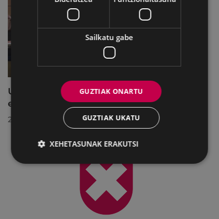
Sailkatu gabe
Udalbatzak 2026ko uztailaren 27an
GUZTIAK ONARTU
egindako bilkuran hartutako erabakiak
GUZTIAK UKATU
2026/07/28
XEHETASUNAK ERAKUTSI