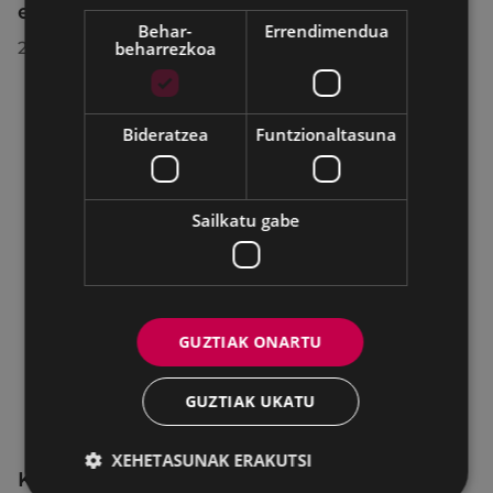
egindako bilkuran hartutako erabakiak
Behar-
Errendimendua
beharrezkoa
2026/07/28
Bideratzea
Funtzionaltasuna
Sailkatu gabe
GUZTIAK ONARTU
GUZTIAK UKATU
XEHETASUNAK ERAKUTSI
KIUBeko bulegoa itxita egongo da