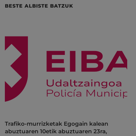
BESTE ALBISTE BATZUK
Trafiko-murrizketak Egogain kalean
abuztuaren 10etik abuztuaren 23ra,