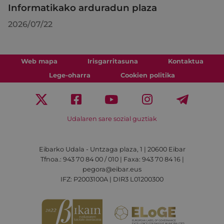
Informatikako arduradun plaza
2026/07/22
Web mapa
Irisgarritasuna
Kontaktua
Lege-oharra
Cookien politika
Udalaren sare sozial guztiak
Eibarko Udala - Untzaga plaza, 1 | 20600 Eibar
Tfnoa.: 943 70 84 00 / 010 | Faxa: 943 70 84 16 |
pegora@eibar.eus
IFZ: P2003100A | DIR3 L01200300