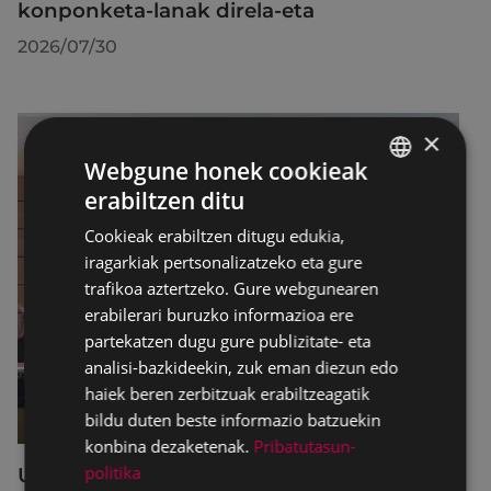
konponketa-lanak direla-eta
2026/07/30
×
Webgune honek cookieak
erabiltzen ditu
BASQUE
Cookieak erabiltzen ditugu edukia,
SPANISH
iragarkiak pertsonalizatzeko eta gure
trafikoa aztertzeko. Gure webgunearen
erabilerari buruzko informazioa ere
partekatzen dugu gure publizitate- eta
analisi-bazkideekin, zuk eman diezun edo
haiek beren zerbitzuak erabiltzeagatik
bildu duten beste informazio batzuekin
konbina dezaketenak.
Pribatutasun-
politika
Udalbatzak 2026ko uztailaren 27an