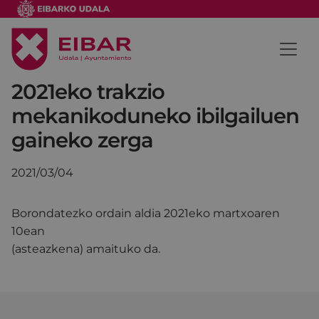
2021eko trakzio
mekanikoduneko ibilgailuen
gaineko zerga
2021/03/04
Borondatezko ordain aldia 2021eko martxoaren
10ean
(asteazkena) amaituko da.