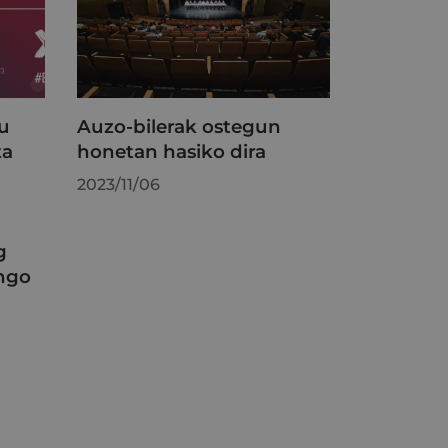
tu
Auzo-bilerak ostegun
ta
honetan hasiko dira
2023/11/06
g
ango