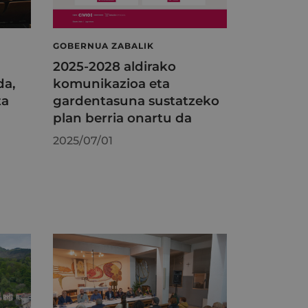
GOBERNUA ZABALIK
2025-2028 aldirako
da,
komunikazioa eta
ta
gardentasuna sustatzeko
plan berria onartu da
2025/07/01