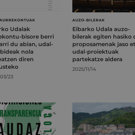
 AURREKONTUAK
AUZO-BILERAK
rko Udalak
Eibarko Udala auzo-
ekontu-bisore berri
bilerak egiten hasiko 
arri du abian, udal-
proposamenak jaso e
abideak nola
udal-proiektuak
atzen diren
partekatze aldera
usteko
2025/11/14
03/23