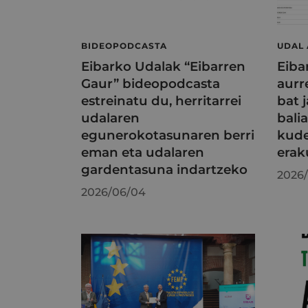
BIDEOPODCASTA
UDAL
Eibarko Udalak “Eibarren
Eiba
Gaur” bideopodcasta
aurr
estreinatu du, herritarrei
bat j
udalaren
bali
egunerokotasunaren berri
kude
eman eta udalaren
erak
gardentasuna indartzeko
2026/
2026/06/04