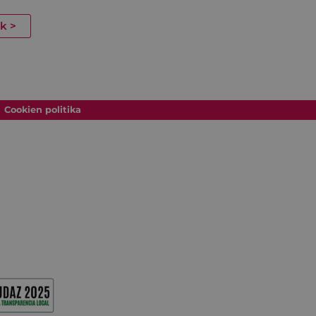
ak
>
Cookien politika