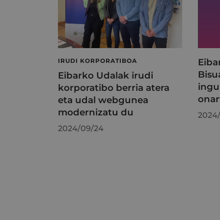
Eiba
IRUDI KORPORATIBOA
Bisu
Eibarko Udalak irudi
ingu
korporatibo berria atera
onar
eta udal webgunea
modernizatu du
2024
2024/09/24