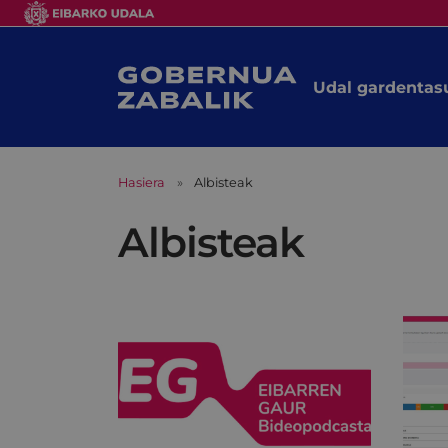
Udal gardentas
Hasiera
Albisteak
Albisteak