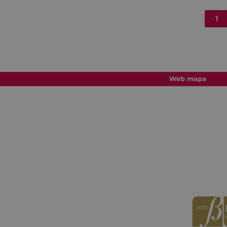
1
Web mapa