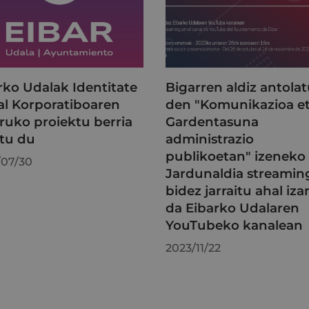
rko Udalak Identitate
Bigarren aldiz antola
al Korporatiboaren
den "Komunikazioa e
ruko proiektu berria
Gardentasuna
tu du
administrazio
publikoetan" izeneko
/07/30
Jardunaldia streamin
bidez jarraitu ahal iz
da Eibarko Udalaren
YouTubeko kanalean
2023/11/22