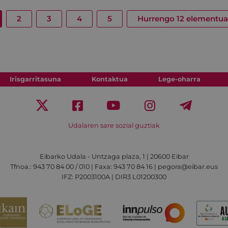
2
3
4
5
Hurrengo 12 elementu
Irisgarritasuna
Kontaktua
Lege-oharra
Udalaren sare sozial guztiak
Eibarko Udala - Untzaga plaza, 1 | 20600 Eibar
Tfnoa.: 943 70 84 00 / 010 | Faxa: 943 70 84 16 | pegora@eibar.eus
IFZ: P2003100A | DIR3 L01200300