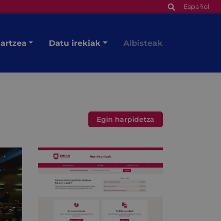
Español
hartzea
Datu irekiak
Albisteak
Egin harpidetza