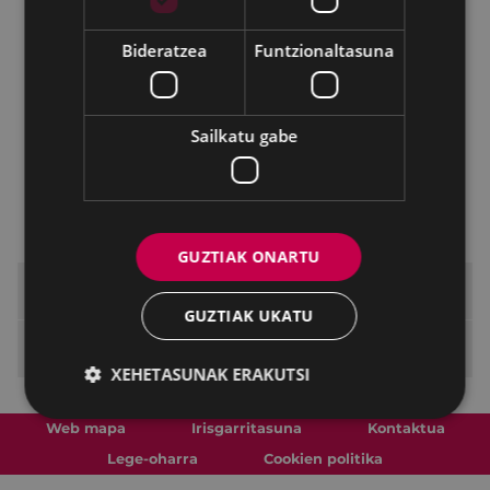
Erabiltzaileen betebeharrak
Bideratzea
Funtzionaltasuna
Ikasleek parte hartzeko bideak
Araudia eta legeak
Sailkatu gabe
Argazki galeria
Bideo galeria
2026-2027 Ikasturterako matrikulazioa
GUZTIAK ONARTU
Dantza Eskola
GUZTIAK UKATU
Eibarko Udal Euskaltegia
XEHETASUNAK ERAKUTSI
Web mapa
Irisgarritasuna
Kontaktua
Lege-oharra
Cookien politika