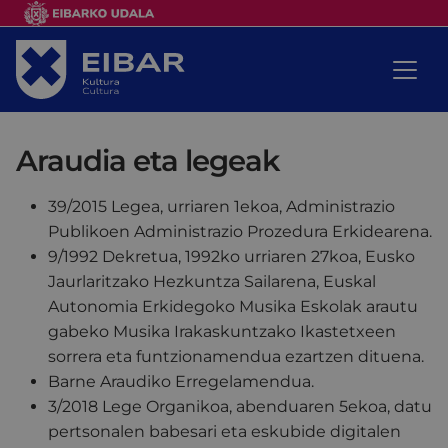
Araudia eta legeak
39/2015 Legea, urriaren 1ekoa, Administrazio
Publikoen Administrazio Prozedura Erkidearena.
9/1992 Dekretua, 1992ko urriaren 27koa, Eusko
Jaurlaritzako Hezkuntza Sailarena, Euskal
Autonomia Erkidegoko Musika Eskolak arautu
gabeko Musika Irakaskuntzako Ikastetxeen
sorrera eta funtzionamendua ezartzen dituena.
Barne Araudiko Erregelamendua.
3/2018 Lege Organikoa, abenduaren 5ekoa, datu
pertsonalen babesari eta eskubide digitalen