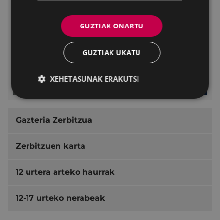
GUZTIAK ONARTU
GUZTIAK UKATU
XEHETASUNAK ERAKUTSI
Gazteria Zerbitzua
Zerbitzuen karta
12 urtera arteko haurrak
12-17 urteko nerabeak