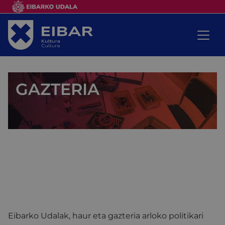
GAZTERIA
Eibarko Udalak, haur eta gazteria arloko politikari