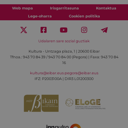
Web mapa
Irisgarritasuna
Kontaktua
Lege-oharra
Cookien politika
Udalaren sare sozial guztiak
Kultura - Untzaga plaza, 1 | 20600 Eibar
Tfnoa.:
943 70 84 39 / 943 70 84 00 (Pegora)
| Faxa: 943 70 84
16
kultura@eibar.eus
pegora@eibar.eus
IFZ: P2003100A | DIR3 L01200300