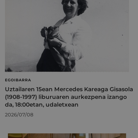
EGOIBARRA
Uztailaren 15ean Mercedes Kareaga Gisasola
(1908-1997) liburuaren aurkezpena izango
da, 18:00etan, udaletxean
2026/07/08