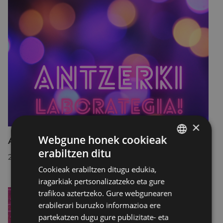
×
Webgune honek cookieak
Antzerki laborategia 2026-02
erabiltzen ditu
BASQUE
2026/07/14
Cookieak erabiltzen ditugu edukia,
SPANISH
iragarkiak pertsonalizatzeko eta gure
trafikoa aztertzeko. Gure webgunearen
erabilerari buruzko informazioa ere
partekatzen dugu gure publizitate- eta