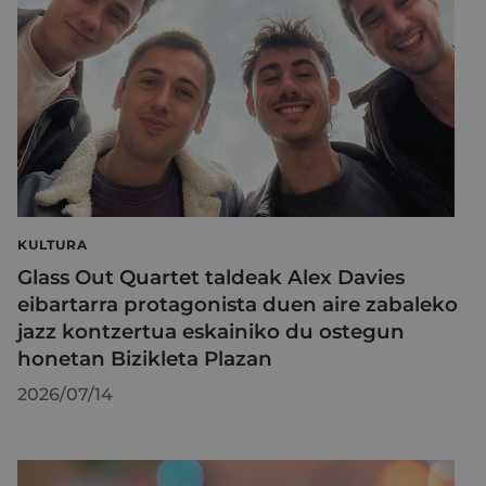
KULTURA
Glass Out Quartet taldeak Alex Davies
eibartarra protagonista duen aire zabaleko
jazz kontzertua eskainiko du ostegun
honetan Bizikleta Plazan
2026/07/14