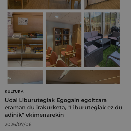
KULTURA
Udal Liburutegiak Egogain egoitzara
eraman du irakurketa, "Liburutegiak ez du
adinik" ekimenarekin
2026/07/06