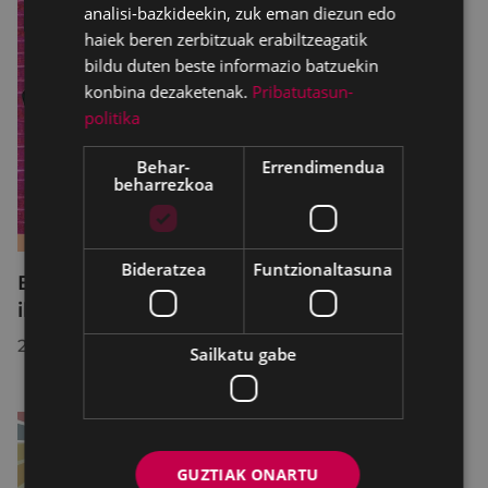
analisi-bazkideekin, zuk eman diezun edo
haiek beren zerbitzuak erabiltzeagatik
bildu duten beste informazio batzuekin
konbina dezaketenak.
Pribatutasun-
politika
Behar-
Errendimendua
beharrezkoa
Bideratzea
Funtzionaltasuna
B2 eta C1 mailetako azterketak prestatzeko
ikastaro laburra Udal Euskaltegian
2026/07/13
Sailkatu gabe
GUZTIAK ONARTU