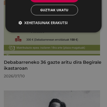
GUZTIAK UKATU
XEHETASUNAK ERAKUTSI
Debabarreneko 36 gazte aritu dira Begirale
ikastaroan
2026/07/10