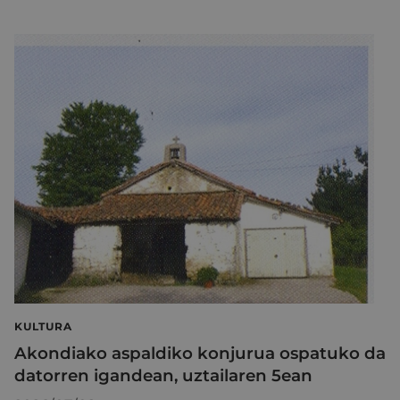
KULTURA
Akondiako aspaldiko konjurua ospatuko da
datorren igandean, uztailaren 5ean