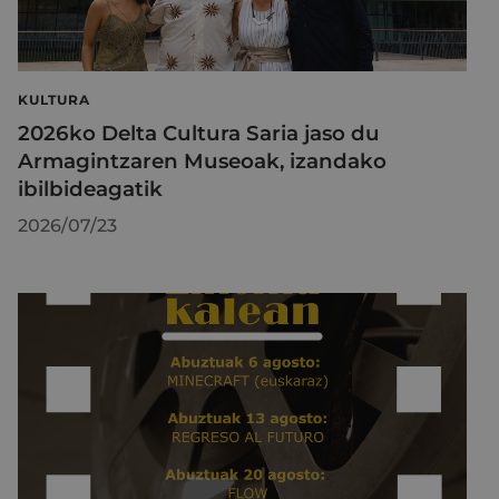
KULTURA
2026ko Delta Cultura Saria jaso du
Armagintzaren Museoak, izandako
ibilbideagatik
2026/07/23