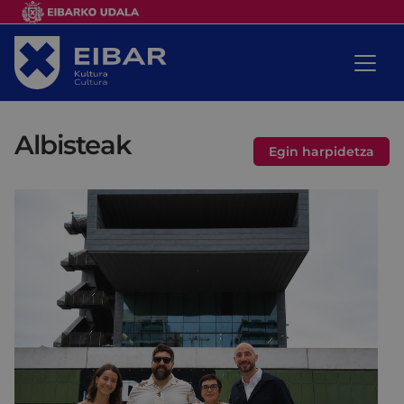
Albisteak
Egin harpidetza