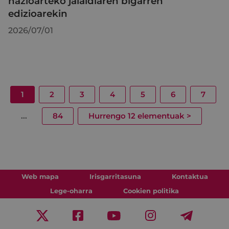
nazioarteko jaialdiaren bigarren
edizioarekin
2026/07/01
1
2
3
4
5
6
7
...
84
Hurrengo 12 elementuak
>
Web mapa
Irisgarritasuna
Kontaktua
Lege-oharra
Cookien politika