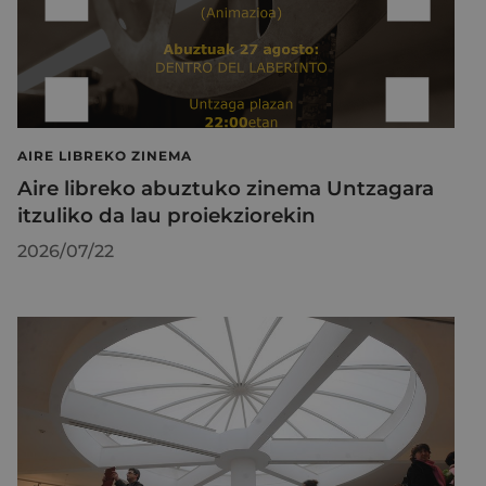
AIRE LIBREKO ZINEMA
Aire libreko abuztuko zinema Untzagara
itzuliko da lau proiekziorekin
2026/07/22