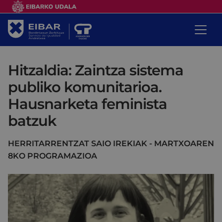
Hitzaldia: Zaintza sistema
publiko komunitarioa.
Hausnarketa feminista
batzuk
HERRITARRENTZAT SAIO IREKIAK - MARTXOAREN
8KO PROGRAMAZIOA