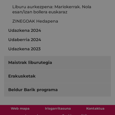
Liburu aurkezpena: Mariokerrak. Nola
esan/izan bollera euskaraz
ZINEGOAK Hedapena
Udazkena 2024
Udaberria 2024
Udazkena 2023
Maistrak liburutegia
Erakusketak
Beldur Barik programa
Web mapa
Irisgarritasuna
Kontaktua