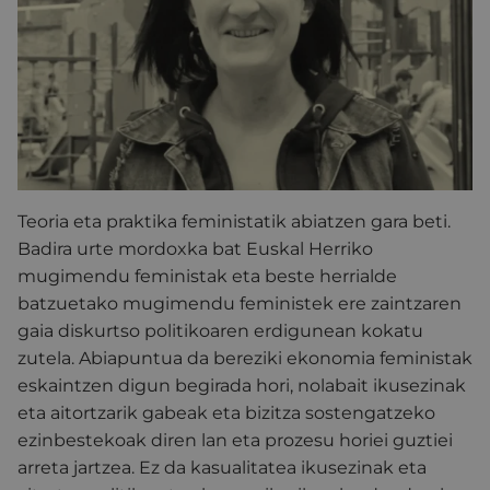
Teoria eta praktika feministatik abiatzen gara beti.
Badira urte mordoxka bat Euskal Herriko
mugimendu feministak eta beste herrialde
batzuetako mugimendu feministek ere zaintzaren
gaia diskurtso politikoaren erdigunean kokatu
zutela. Abiapuntua da bereziki ekonomia feministak
eskaintzen digun begirada hori, nolabait ikusezinak
eta aitortzarik gabeak eta bizitza sostengatzeko
ezinbestekoak diren lan eta prozesu horiei guztiei
arreta jartzea. Ez da kasualitatea ikusezinak eta