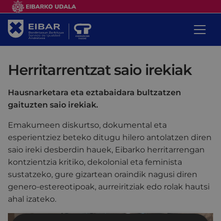
Herritarrentzat saio irekiak
Hausnarketara eta eztabaidara bultzatzen
gaituzten saio irekiak.
Emakumeen diskurtso, dokumental eta
esperientziez beteko ditugu hilero antolatzen diren
saio ireki desberdin hauek, Eibarko herritarrengan
kontzientzia kritiko, dekolonial eta feminista
sustatzeko, gure gizartean oraindik nagusi diren
genero-estereotipoak, aurreiritziak edo rolak hautsi
ahal izateko.