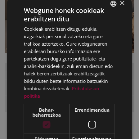
×
Webgune honek cookieak
erabiltzen ditu
BASQUE
Cookieak erabiltzen ditugu edukia,
SPANISH
iragarkiak pertsonalizatzeko eta gure
trafikoa aztertzeko. Gure webgunearen
erabilerari buruzko informazioa ere
partekatzen dugu gure publizitate- eta
analisi-bazkideekin, zuk eman diezun edo
Prestakuntza espazioa
haiek beren zerbitzuak erabiltzeagatik
bildu duten beste informazio batzuekin
Emakumeentzako Jabetze Eskola
konbina dezaketenak.
Pribatutasun-
politika
Herritarrentzat saio irekiak
Behar-
Errendimendua
beharrezkoa
Udaberria 2026
Udazkena 2025
Bideratzea
Funtzionaltasuna