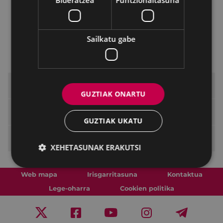
Udaberria 2025
Udazkena 2024
Sailkatu gabe
Udaberria 2024
Udazkena 2023
Maistrak liburutegia
GUZTIAK ONARTU
Erakusketak
GUZTIAK UKATU
Beldur Barik programa
XEHETASUNAK ERAKUTSI
Web mapa
Irisgarritasuna
Kontaktua
Lege-oharra
Cookien politika