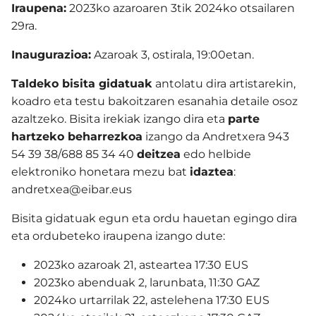
Iraupena:
2023ko azaroaren 3tik 2024ko otsailaren
29ra.
Inaugurazioa:
Azaroak 3, ostirala, 19:00etan.
Taldeko bisita gidatuak
antolatu dira
artistarekin,
koadro eta testu bakoitzaren esanahia detaile osoz
azaltzeko. Bisita irekiak izango dira eta
parte
hartzeko beharrezkoa
izango da Andretxera 943
54 39 38/688 85 34 40
deitzea
edo helbide
elektroniko honetara
mezu bat
idaztea
:
andretxea@eibar.eus
Bisita gidatuak egun eta ordu hauetan egingo dira
eta ordubeteko iraupena izango dute:
2023ko azaroak 21, asteartea 17:30 EUS
2023ko abenduak 2, larunbata, 11:30 GAZ
2024ko urtarrilak 22, astelehena 17:30 EUS