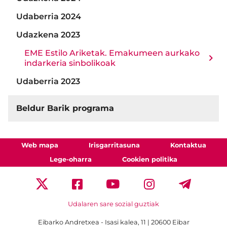
Udaberria 2024
Udazkena 2023
EME Estilo Ariketak. Emakumeen aurkako
indarkeria sinbolikoak
Udaberria 2023
Beldur Barik programa
Web mapa
Irisgarritasuna
Kontaktua
Lege-oharra
Cookien politika
Udalaren sare sozial guztiak
Eibarko Andretxea - Isasi kalea, 11 | 20600 Eibar