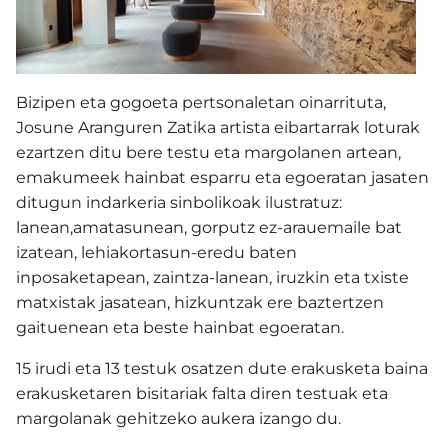
Bizipen eta gogoeta pertsonaletan oinarrituta,
Josune Aranguren Zatika artista eibartarrak loturak
ezartzen ditu bere testu eta margolanen artean,
emakumeek hainbat esparru eta egoeratan jasaten
ditugun indarkeria sinbolikoak ilustratuz:
lanean,amatasunean, gorputz ez-arauemaile bat
izatean, lehiakortasun-eredu baten
inposaketapean, zaintza-lanean, iruzkin eta txiste
matxistak jasatean, hizkuntzak ere baztertzen
gaituenean eta beste hainbat egoeratan.
15 irudi eta 13 testuk osatzen dute erakusketa baina
erakusketaren bisitariak falta diren testuak eta
margolanak gehitzeko aukera izango du.