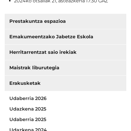
2024ko otsailak 21, asteazkena 17:30 GAZ
Prestakuntza espazioa
Emakumeentzako Jabetze Eskola
Herritarrentzat saio irekiak
Maistrak liburutegia
Erakusketak
Udaberria 2026
Udazkena 2025
Udaberria 2025
Udazkena 2024