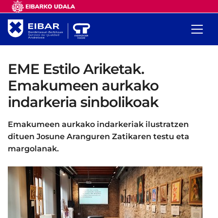
EME Estilo Ariketak.
Emakumeen aurkako
indarkeria sinbolikoak
Emakumeen aurkako indarkeriak ilustratzen
dituen Josune Aranguren Zatikaren testu eta
margolanak.