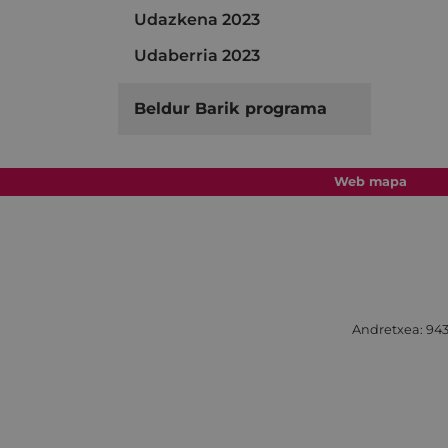
Udazkena 2023
Udaberria 2023
Beldur Barik programa
Web mapa
Andretxea: 943