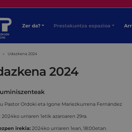
Zer da?
Prestakuntza espazioa
Arr
Udazkena 2024
dazkena 2024
uminiszenteak
zu Pastor Ordoki eta Igone Mariezkurrena Fernández
:
2024ko urriaren 1etik azaroaren 29ra.
zpen irekia:
2024ko urriaren 1ean, 18:00etan
.