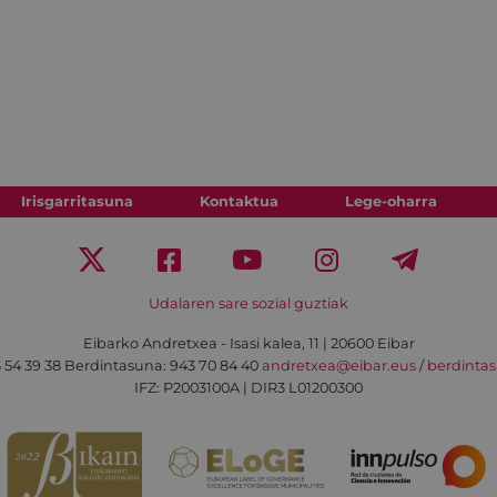
Irisgarritasuna
Kontaktua
Lege-oharra
Udalaren sare sozial guztiak
Eibarko Andretxea - Isasi kalea, 11 | 20600 Eibar
 54 39 38
Berdintasuna: 943 70 84 40
andretxea@eibar.eus
/
berdinta
IFZ: P2003100A | DIR3 L01200300