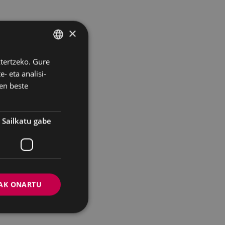
×
ztertzeko. Gure
BASQUE
- eta analisi-
SPANISH
en beste
etan.
Sailkatu gabe
0etan.
AK ONARTU