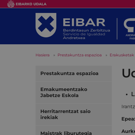
Hasiera
Prestakuntza espazioa
Erakusketak
U
Prestakuntza espazioa
Emakumeentzako
L
Jabetze Eskola
Irant
Herritarrentzat saio
irekiak
Epea
Aurke
Maistrak liburutegia