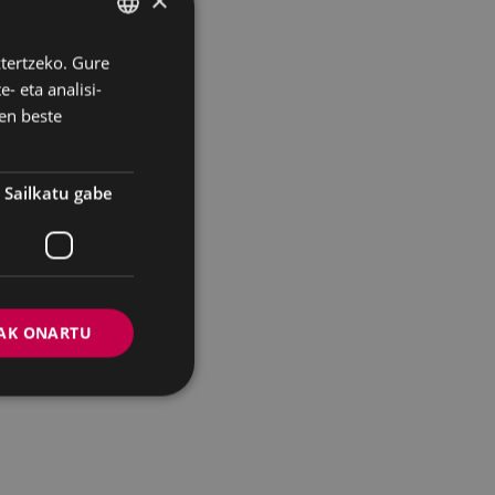
×
ztertzeko. Gure
BASQUE
- eta analisi-
SPANISH
en beste
Sailkatu gabe
AK ONARTU