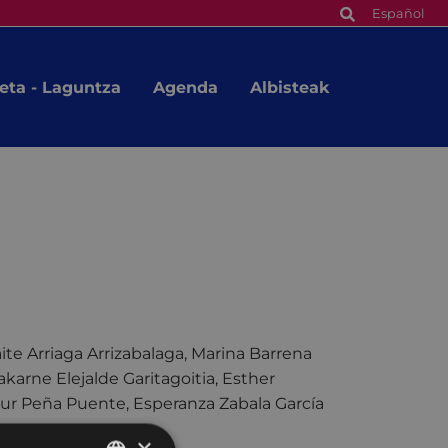
Español
eta - Laguntza
Agenda
Albisteak
ite Arriaga Arrizabalaga, Marina Barrena
karne Elejalde Garitagoitia, Esther
atur Peña Puente, Esperanza Zabala García