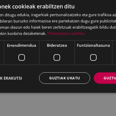
ek cookieak erabiltzen ditu
zpen irekia:
2023ko martxoak 31, 13:00etan.
en ditugu edukia, iragarkiak pertsonalizatzeko eta gure trafikoa a
lerari buruzko informazioa ere partekatzen dugu gure publizitate
eman diezun edo haiek beren zerbitzuak erabiltzeagatik bildu dut
ekin konbina dezaketenak.
Pribatutasun-politika
Errendimendua
Bideratzea
Funtzionaltasuna
K ERAKUTSI
GUZTIAK UKATU
GUZTI