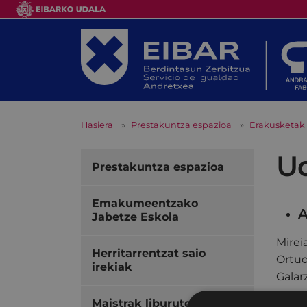
Hasiera
Prestakuntza espazioa
Erakusketak
Ud
Prestakuntza espazioa
Emakumeentzako
A
Jabetze Eskola
Mirei
Herritarrentzat saio
Ortuo
irekiak
Galar
Maistrak liburutegia
Epea