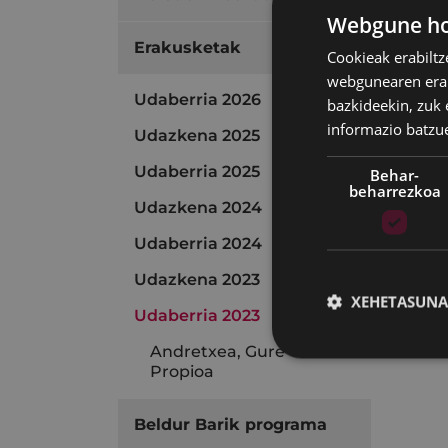
Webgune hon
Aurke
Erakusketak
Cookieak erabiltz
webgunearen erabi
Udaberria 2026
bazkideekin, zuk 
informazio batzu
Udazkena 2025
Udaberria 2025
Behar-
beharrezkoa
Udazkena 2024
Udaberria 2024
Udazkena 2023
XEHETASUNA
Udaberria 2023
Andretxea, Gure Gela
Propioa
Beldur Barik programa