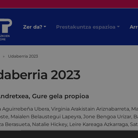
Zer da?
Prestakuntza espazioa
Arr
Udaberria 2023
aberria 2023
ndretxea, Gure gela propioa
a Aguirrebeña Ubera, Virginia Arakistain Ariznabarreta, Ma
ste, Maialen Belaustegui Lapeyra, Jone Bengoa Urizar, Ba
za Berasueta, Natalie Hickey, Leire Kareaga Azkarraga, S
:
2023ko martxoaren 31tik urriaren 31ra.