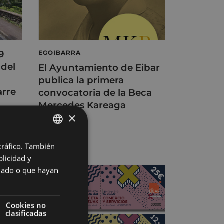
9
EGOIBARRA
 del
El Ayuntamiento de Eibar
publica la primera
arre
convocatoria de la Beca
Mercedes Kareaga
×
29/04/2022
 tráfico. También
BASQUE
licidad y
SPANISH
onado o que hayan
Cookies no
clasificadas