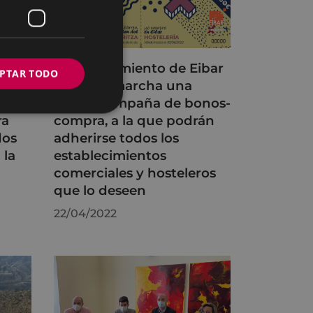
ibar
El Ayuntamiento de Eibar
PTAR TODO
 las
pone en marcha una
nueva campaña de bonos-
ra
compra, a la que podrán
dos
adherirse todos los
 la
establecimientos
comerciales y hosteleros
que lo deseen
22/04/2022