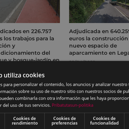
dicados en 226.757
Adjudicada en 640.25
 los trabajos para la
euros la construcción
ción y
nuevo espacio de
dicionamiento del
aparcamiento en Leg
ue y bosque-jardín en
29/04/2022
flores
b utiliza cookies
/2022
s para personalizar el contenido, los anuncios y analizar nuestro
mación sobre su uso de nuestro sitio con nuestros socios de pub
s pueden combinarla con otra información que les haya proporci
r del uso de sus servicios.
Pribatutasun-politika
Cookies de
Cookies de
Cookies de
rendimiento
preferencias
funcionalidad