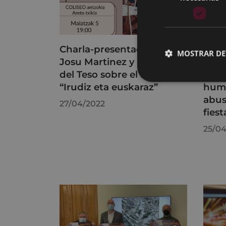
Charla-presentación de
El A
MOSTRAR DE
Josu Martinez y Begoña
de n
del Teso sobre el libro
el d
“Irudiz eta euskaraz”
humo
abus
27/04/2022
fiest
25/04