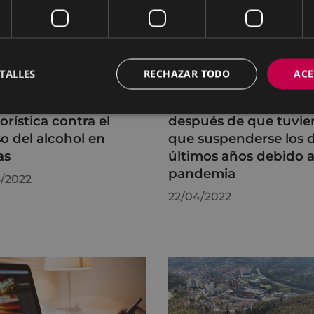
yuntamiento convoca
El Ayuntamiento de E
TALLES
RECHAZAR TODO
ACE
uevo el concurso para
retoma la Quincena de
iseño de la pegatina
Personas Mayores,
rística contra el
después de que tuvie
o del alcohol en
que suspenderse los 
as
últimos años debido a
pandemia
/2022
22/04/2022