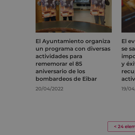
El Ayuntamiento organiza
El e
un programa con diversas
se s
actividades para
impo
rememorar el 85
y éxi
aniversario de los
recu
bombardeos de Eibar
acti
20/04/2022
19/04
<
24 elem