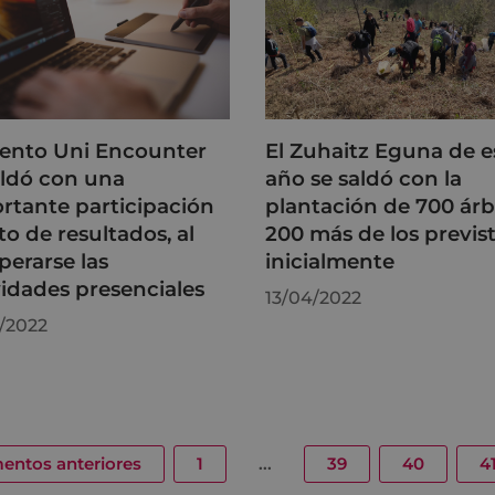
vento Uni Encounter
El Zuhaitz Eguna de e
aldó con una
año se saldó con la
rtante participación
plantación de 700 árb
to de resultados, al
200 más de los previs
perarse las
inicialmente
vidades presenciales
13/04/2022
/2022
entos anteriores
1
...
39
40
4