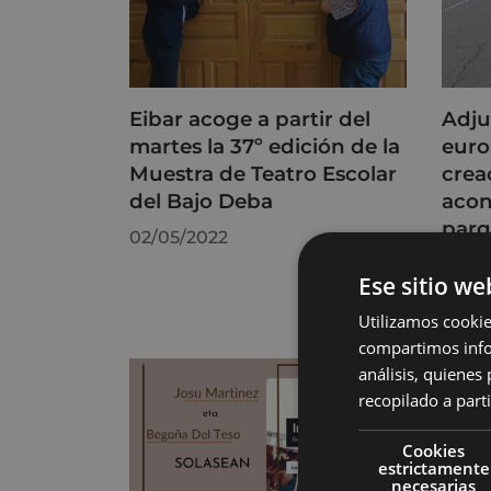
Eibar acoge a partir del
Adju
martes la 37º edición de la
euros
Muestra de Teatro Escolar
crea
del Bajo Deba
acon
parq
02/05/2022
Mira
Ese sitio we
02/05
Utilizamos cookie
compartimos infor
análisis, quiene
recopilado a parti
Cookies
estrictamente
necesarias