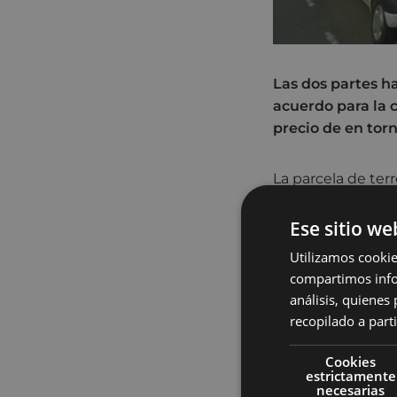
Las dos partes h
acuerdo para la 
precio de en tor
La parcela de te
fútbol de Ipurua 
alcalde en funcio
Ese sitio we
ahora propietaria
Utilizamos cookie
mutuo acuerdo, d
compartimos infor
edificio de las m
análisis, quiene
recopilado a parti
De esta forma, se
Ayuntamiento de 
Cookies
esta parcela, que
estrictamente
necesarias
a la tasación rea