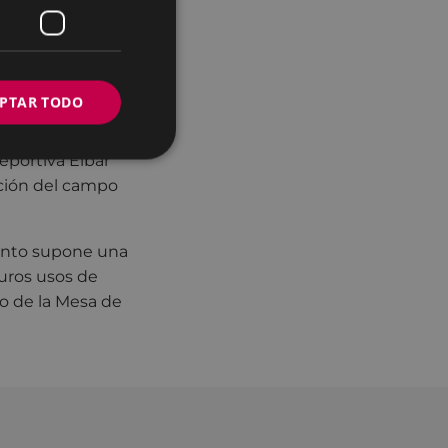
elebrada el pasado
ión económica un
PTAR TODO
 declarado que “la
terrenos para los
eportiva Eibar
ación del campo
iento supone una
uros usos de
o de la Mesa de