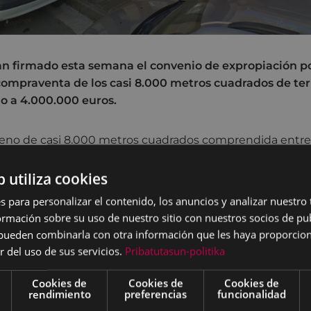
an firmado esta semana el convenio de expropiación 
compraventa de los casi 8.000 metros cuadrados de te
no a 4.000.000 euros.
rreno de casi 8.000 metros cuadrados comprendida entr
y el polideportivo ya es propiedad del Ayuntamiento de
nes, Miguel de los Toyos, y las Monjas Concepcionistas Fr
b utiliza cookies
s del terreno, hayan firmado esta semana el convenio de
s para personalizar el contenido, los anuncios y analizar nuestro
el mismo. Los cerca de 8.000 metros cuadrados compre
mación sobre su uso de nuestro sitio con nuestros socios de pub
onjas como los terrenos colindantes.
s pueden combinarla con otra información que les haya proporci
r del uso de sus servicios.
Pribatutasun-politika
 culmina y consolida el proceso iniciado ya hace un tiem
Eibar a instancias de la Congregación para hacerse con 
Cookies de
Cookies de
Cookies de
 finalmente ha supuesto un coste de en torno a 4.000.0
rendimiento
preferencias
funcionalidad
lizada y aceptada por mutuo acuerdo de las partes. La hab