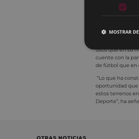
presupuestaria de
29 de abril, por
mes después y pr
MOSTRAR DE
Tras la firma del 
suscripción del 
usos que en su mo
cuente con la par
de fútbol que en
“Lo que ha const
oportunidad que 
estos terrenos en
Deporte”, ha seña
OTRAS NOTICIAS