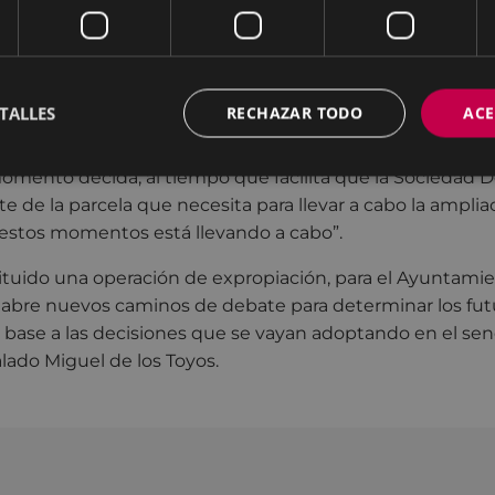
 esta cantidad fue aprobada por el pleno en la sesión c
 lo que el Ayuntamiento ya puede disponer de esta dotac
oceder al pago.
TALLES
RECHAZAR TODO
ACE
convenio, el alcalde en funciones, Miguel de los Toyos, ha
acuerdo permite que el Ayuntamiento disponga de estos 
mento decida, al tiempo que facilita que la Sociedad D
te de la parcela que necesita para llevar a cabo la ampli
 estos momentos está llevando a cabo”.
ituido una operación de expropiación, para el Ayuntam
abre nuevos caminos de debate para determinar los fut
 base a las decisiones que se vayan adoptando en el sen
lado Miguel de los Toyos.