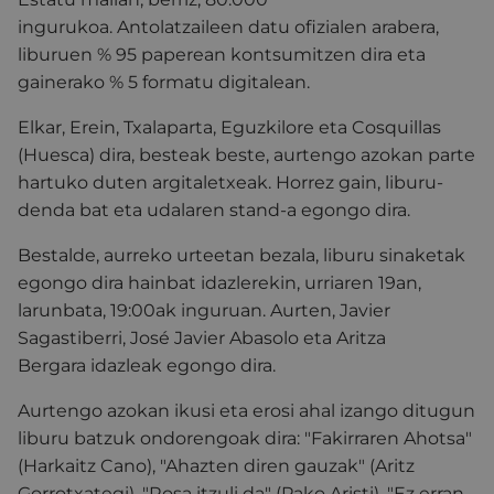
ingurukoa. Antolatzaileen datu ofizialen arabera,
liburuen % 95 paperean kontsumitzen dira eta
gainerako % 5 formatu digitalean.
Elkar, Erein, Txalaparta, Eguzkilore eta Cosquillas
(Huesca) dira, besteak beste, aurtengo azokan parte
hartuko duten argitaletxeak. Horrez gain, liburu-
denda bat eta udalaren stand-a egongo dira.
Bestalde, aurreko urteetan bezala, liburu sinaketak
egongo dira hainbat idazlerekin, urriaren 19an,
larunbata, 19:00ak inguruan. Aurten, Javier
Sagastiberri, José Javier Abasolo eta Aritza
Bergara idazleak egongo dira.
Aurtengo azokan ikusi eta erosi ahal izango ditugun
liburu batzuk ondorengoak dira: "Fakirraren Ahotsa"
(Harkaitz Cano), "Ahazten diren gauzak" (Aritz
Gorrotxategi), "Rosa itzuli da" (Pako Aristi), "Ez erran