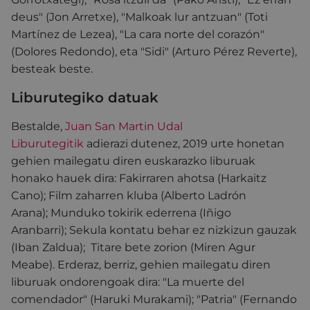
deus" (Jon Arretxe), "Malkoak lur antzuan" (Toti
Martínez de Lezea), "La cara norte del corazón"
(Dolores Redondo), eta "Sidi" (Arturo Pérez Reverte),
besteak beste.
Liburutegiko datuak
Bestalde,
Juan San Martin Udal
Liburutegitik
adierazi dutenez, 2019 urte honetan
gehien mailegatu diren euskarazko liburuak
honako hauek dira: Fakirraren ahotsa (Harkaitz
Cano); Film zaharren kluba (Alberto Ladrón
Arana); Munduko tokirik ederrena (Iñigo
Aranbarri); Sekula kontatu behar ez nizkizun gauzak
(Iban Zaldua); Titare bete zorion (Miren Agur
Meabe). Erderaz, berriz, gehien mailegatu diren
liburuak ondorengoak dira: "La muerte del
comendador" (Haruki Murakami); "Patria" (Fernando