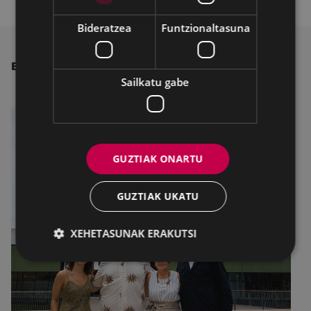
Bideratzea
Funtzionaltasuna
BESTE ALBISTE BATZUK
Sailkatu gabe
GUZTIAK ONARTU
GUZTIAK UKATU
XEHETASUNAK ERAKUTSI