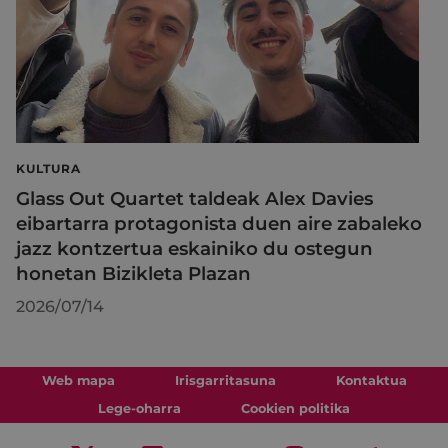
KULTURA
Glass Out Quartet taldeak Alex Davies
eibartarra protagonista duen aire zabaleko
jazz kontzertua eskainiko du ostegun
honetan Bizikleta Plazan
2026/07/14
Web mapa
Irisgarritasuna
Kontaktua
Lege-oharra
Cookien politika