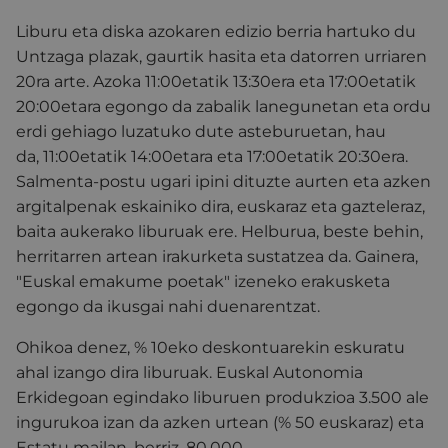
Liburu eta diska azokaren edizio berria hartuko du
Untzaga plazak, gaurtik hasita eta datorren urriaren
20ra arte. Azoka 11:00etatik 13:30era eta 17:00etatik
20:00etara egongo da zabalik lanegunetan eta ordu
erdi gehiago luzatuko dute asteburuetan, hau
da, 11:00etatik 14:00etara eta 17:00etatik 20:30era.
Salmenta-postu ugari ipini dituzte aurten eta azken
argitalpenak eskainiko dira, euskaraz eta gazteleraz,
baita aukerako liburuak ere. Helburua, beste behin,
herritarren artean irakurketa sustatzea da. Gainera,
"Euskal emakume poetak" izeneko erakusketa
egongo da ikusgai nahi duenarentzat.
Ohikoa denez, % 10eko deskontuarekin eskuratu
ahal izango dira liburuak. Euskal Autonomia
Erkidegoan egindako liburuen produkzioa 3.500 ale
ingurukoa izan da azken urtean (% 50 euskaraz) eta
Estatu mailan, berriz, 80.000