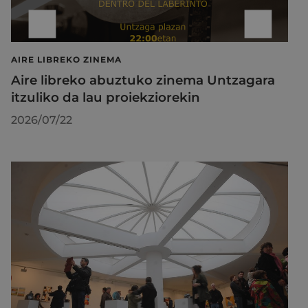
AIRE LIBREKO ZINEMA
Aire libreko abuztuko zinema Untzagara
itzuliko da lau proiekziorekin
2026/07/22