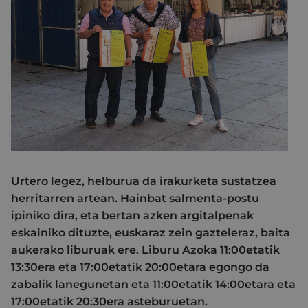
Urtero legez, helburua da irakurketa sustatzea
herritarren artean. Hainbat salmenta-postu
ipiniko dira, eta bertan azken argitalpenak
eskainiko dituzte, euskaraz zein gazteleraz, baita
aukerako liburuak ere. Liburu Azoka 11:00etatik
13:30era eta 17:00etatik 20:00etara egongo da
zabalik lanegunetan eta 11:00etatik 14:00etara eta
17:00etatik 20:30era asteburuetan.