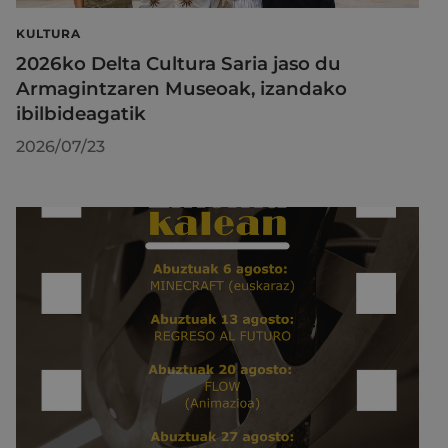
KULTURA
2026ko Delta Cultura Saria jaso du
Armagintzaren Museoak, izandako
ibilbideagatik
2026/07/23