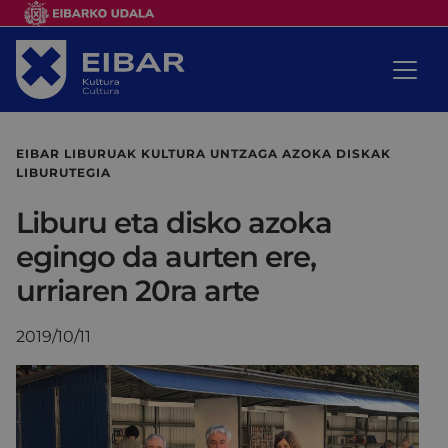
EIBAR LIBURUAK KULTURA UNTZAGA AZOKA DISKAK
LIBURUTEGIA
Liburu eta disko azoka
egingo da aurten ere,
urriaren 20ra arte
2019/10/11