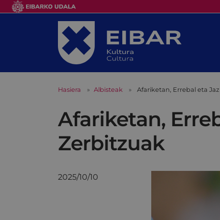
Hasiera
Albisteak
Afariketan, Errebal eta J
Afariketan, Erre
Zerbitzuak
2025/10/10