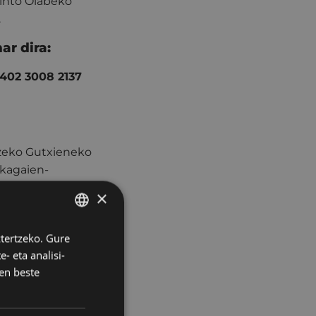
zinto Olabeko
.
r dira:
402 3008 2137
tzeko Gutxieneko
ikagaien-
entzako laguntza
×
ertan dirulaguntza
 bertan Udaleko
ztertzeko. Gure
BASQUE
- eta analisi-
SPANISH
en beste
hintzat egun