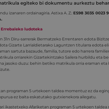
atrikula egiteko bi dokumentu aurkeztu behar 
ndu izanaren ordainagiria. Astixa A. Z.:
ES98 3035 0023 9
.
.
Errebaleko ludoteka
en 31n Diru-sarrerak Bermatzeko Errentaren edota Bizit
dota Gizarte Larrialdietarako Laguntzen titularra edota el
an sartuta bazaude, familia, tutore edo harrera famili
trikula orriarekin Gizartekintzako Sailera hurbildu eta b
a jasoko duzu: behin betiko matrikula orria eraman eta
zute.
tan programan 5 urtekoen taldea momentuz ez da egin
opurua ez baita eskatutako gutxienekora ailegatu.
ari ikastetxeko Afariketan programan 5 urtekoen talde