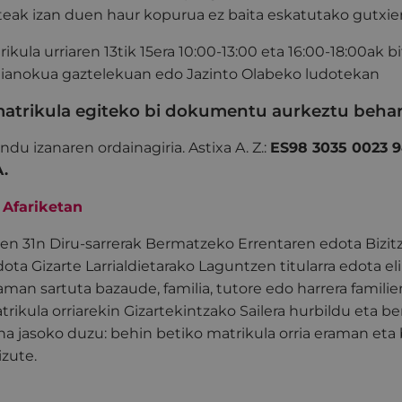
eak izan duen haur kopurua ez baita eskatutako gutxien
ikula urriaren 13tik 15era 10:00-13:00 eta 16:00-18:00ak b
ianokua gaztelekuan edo Jazinto Olabeko ludotekan
atrikula egiteko bi dokumentu aurkeztu behar 
ndu izanaren ordainagiria. Astixa A. Z.:
ES98 3035 0023 9
.
.
Afariketan
aren 31n Diru-sarrerak Bermatzeko Errentaren edota Bizi
dota Gizarte Larrialdietarako Laguntzen titularra edota el
an sartuta bazaude, familia, tutore edo harrera famili
trikula orriarekin Gizartekintzako Sailera hurbildu eta b
a jasoko duzu: behin betiko matrikula orria eraman eta
zute.