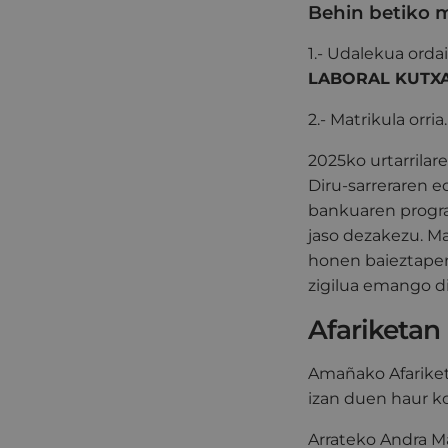
Behin betiko m
1.- Udalekua ordai
LABORAL KUTXA
2.- Matrikula orria
2025ko urtarrilar
Diru-sarreraren e
bankuaren program
jaso dezakezu. Ma
honen baieztapen
zigilua emango di
Afariketan
Amañako Afarike
izan duen haur k
Arrateko Andra M