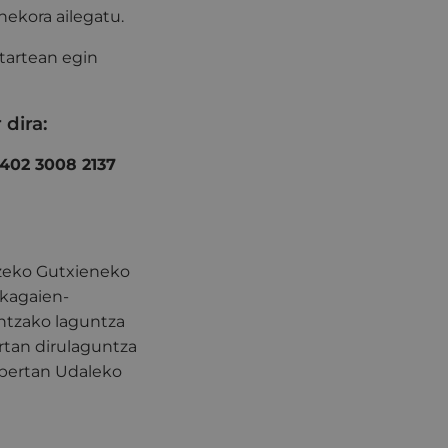
ekora ailegatu.
itartean egin
dira:
402 3008 2137
tzeko Gutxieneko
ikagaien-
entzako laguntza
ertan dirulaguntza
 bertan Udaleko