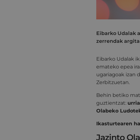
Eibarko Udalak a
zerrendak argita
Eibarko Udalak ik
emateko epea irai
ugariagoak izan d
Zerbitzuetan.
Behin betiko mat
guztientzat:
urri
Olabeko Ludotek
Ikasturtearen ha
Jazinto Ol