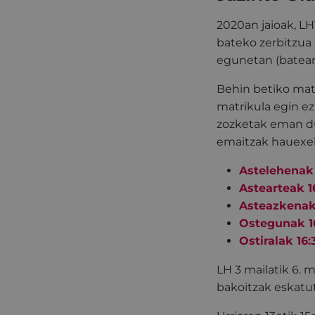
2020an jaioak, LH
bateko zerbitzua
egunetan (batean
Behin betiko matr
matrikula egin ez
zozketak eman du
emaitzak hauexek
Astelehenak 
Astearteak 1
Asteazkenak 
Ostegunak 16
Ostiralak 16:
LH 3 mailatik 6. m
bakoitzak eskatu