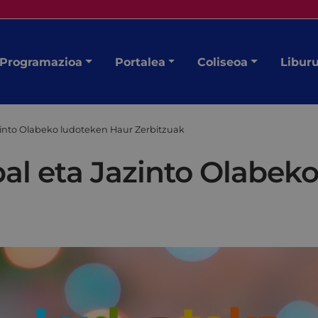
Programazioa
Portalea
Coliseoa
Libur
azinto Olabeko ludoteken Haur Zerbitzuak
bal eta Jazinto Olabek