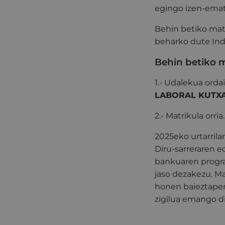
egingo izen-emat
Behin betiko matr
beharko dute Ind
Behin betiko m
1.- Udalekua ordai
LABORAL KUTXA
2.- Matrikula orria
2025eko urtarril
Diru-sarreraren e
bankuaren program
jaso dezakezu. Ma
honen baieztapen
zigilua emango di