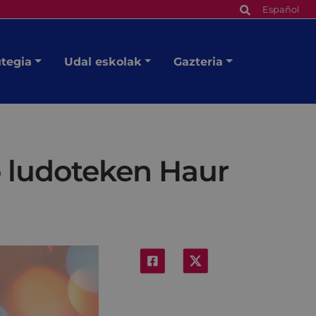
Español
utegia
Udal eskolak
Gazteria
o ludoteken Haur