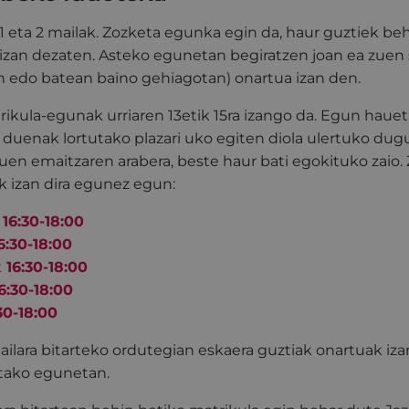
1 eta 2 mailak. Zozketa egunka egin da, haur guztiek be
 izan dezaten. Asteko egunetan begiratzen joan ea zuen
 edo batean baino gehiagotan) onartua izan den.
ikula-egunak urriaren 13etik 15ra izango da. Egun haue
 duenak lortutako plazari uko egiten diola ulertuko dug
en emaitzaren arabera, beste haur bati egokituko zaio.
 izan dira egunez egun:
16:30-18:00
6:30-18:00
16:30-18:00
:30-18:00
30-18:00
ailara bitarteko ordutegian eskaera guztiak onartuak izan 
tako egunetan.