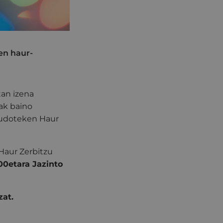
en haur-
tan izena
ak baino
 ludoteken Haur
Haur Zerbitzu
:00etara Jazinto
zat.