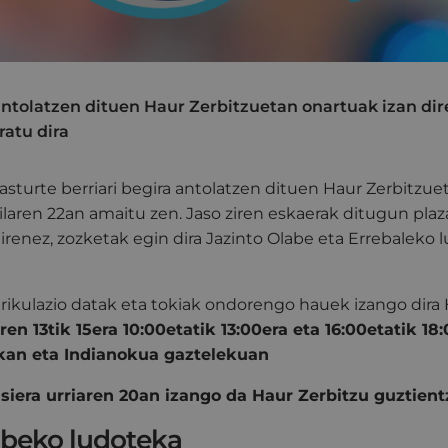
ntolatzen dituen Haur Zerbitzuetan onartuak izan dir
ratu dira
asturte berriari begira antolatzen dituen Haur Zerbitzue
laren 22an amaitu zen. Jaso ziren eskaerak ditugun plaz
irenez, zozketak egin dira Jazinto Olabe eta Errebaleko
rikulazio datak eta tokiak ondorengo hauek izango dira 
aren 13tik 15era 10:00etatik 13:00era eta 16:00etatik 18
an eta Indianokua gaztelekuan
siera urriaren 20an izango da Haur Zerbitzu guztient
abeko ludoteka