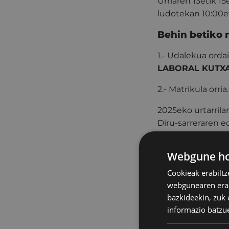
Urriaren 13etik 1
ludotekan 10:00et
Behin betiko 
1.- Udalekua ordai
LABORAL KUTXA
2.- Matrikula orria
2025eko urtarril
Diru-sarreraren e
bankuaren program
jaso dezakezu. Ma
Webgune hon
honen baieztapen
Cookieak erabiltz
zigilua emango di
webgunearen erabi
Errebaleko
bazkideekin, zuk 
informazio batzu
2020an jaioak, LH