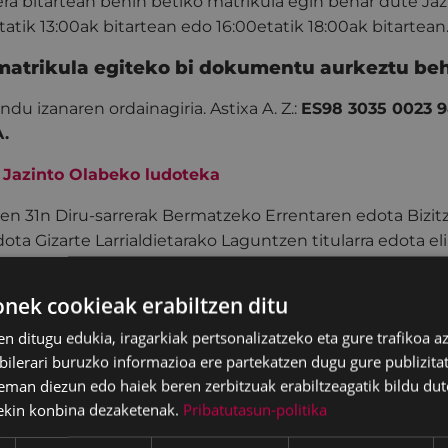
5era bitartean behin betiko matrikula egin behar dute Ja
atik 13:00ak bitartean edo 16:00etatik 18:00ak bitartean
matrikula egiteko bi dokumentu aurkeztu beha
ndu izanaren ordainagiria. Astixa A. Z.:
ES98 3035 0023 9
.
.
Jazinto Olabeko ludoteka
aren 31n Diru-sarrerak Bermatzeko Errentaren edota Bizi
dota Gizarte Larrialdietarako Laguntzen titularra edota el
an sartuta bazaude, familia, tutore edo harrera famili
trikula orriarekin Gizartekintzako Sailera hurbildu eta b
ek cookieak erabiltzen ditu
a jasoko duzu: behin betiko matrikula orria eraman eta
en ditugu edukia, iragarkiak pertsonalizatzeko eta gure trafikoa a
zute.
lerari buruzko informazioa ere partekatzen dugu gure publizitate
 ludoteka
eman diezun edo haiek beren zerbitzuak erabiltzeagatik bildu dut
ekin konbina dezaketenak.
Pribatutasun-politika
1 eta 2 mailak. Zozketa egunka egin da, haur guztiek be