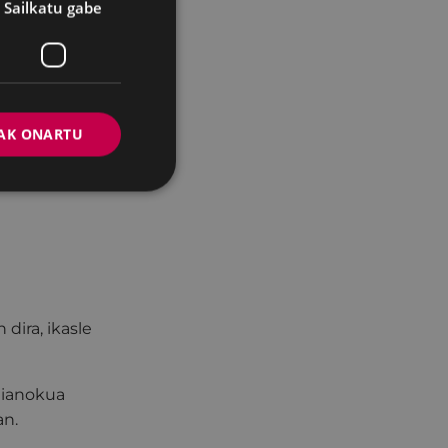
 seme/alaba zein
Sailkatu gabe
uetan behin
rtuko dugu eta
kituko zaio.
AK ONARTU
dira, ikasle
ndianokua
an.