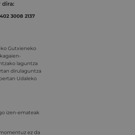
dira:
402 3008 2137
zeko Gutxieneko
ikagaien-
entzako laguntza
ertan dirulaguntza
 bertan Udaleko
go izen-emateak
a momentuz ez da