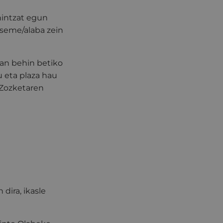
hintzat egun
 seme/alaba zein
tan behin betiko
u eta plaza hau
 Zozketaren
dira, ikasle