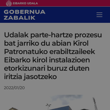
Udalak parte-hartze prozesu
bat jarriko du abian Kirol
Patronatuko erabiltzaileek
Eibarko kirol instalazioen
etorkizunari buruz duten
iritzia jasotzeko
2022/01/20