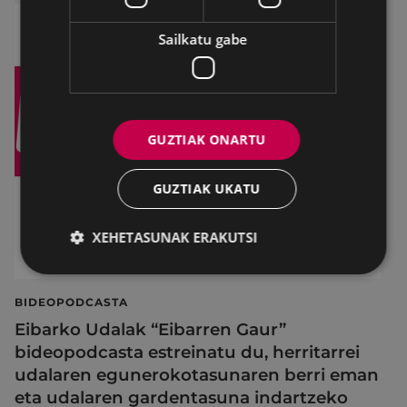
Sailkatu gabe
GUZTIAK ONARTU
GUZTIAK UKATU
XEHETASUNAK ERAKUTSI
BIDEOPODCASTA
Eibarko Udalak “Eibarren Gaur”
bideopodcasta estreinatu du, herritarrei
udalaren egunerokotasunaren berri eman
eta udalaren gardentasuna indartzeko