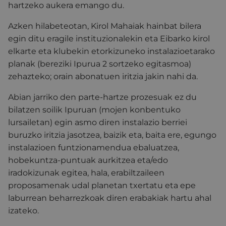
hartzeko aukera emango du.
Azken hilabeteotan, Kirol Mahaiak hainbat bilera
egin ditu eragile instituzionalekin eta Eibarko kirol
elkarte eta klubekin etorkizuneko instalazioetarako
planak (bereziki Ipurua 2 sortzeko egitasmoa)
zehazteko; orain abonatuen iritzia jakin nahi da.
Abian jarriko den parte-hartze prozesuak ez du
bilatzen soilik Ipuruan (mojen konbentuko
lursailetan) egin asmo diren instalazio berriei
buruzko iritzia jasotzea, baizik eta, baita ere, egungo
instalazioen funtzionamendua ebaluatzea,
hobekuntza-puntuak aurkitzea eta/edo
iradokizunak egitea, hala, erabiltzaileen
proposamenak udal planetan txertatu eta epe
laburrean beharrezkoak diren erabakiak hartu ahal
izateko.