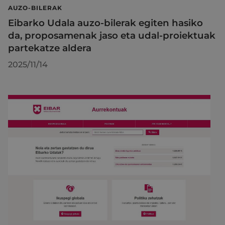
AUZO-BILERAK
Eibarko Udala auzo-bilerak egiten hasiko
da, proposamenak jaso eta udal-proiektuak
partekatze aldera
2025/11/14