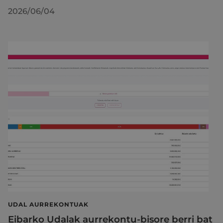
2026/06/04
UDAL AURREKONTUAK
Eibarko Udalak aurrekontu-bisore berri bat