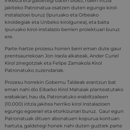
inkesta eta galdetegi baten bidez, haien iritzia
jakiteko Patronatua osatzen duten egungo kirol-
instalazioei buruz (Ipuruako eta Orbeako
kiroldegiak eta Unbeko kirolgunea), eta baita
Ipuruako kirol-instalazio berrien proiektuari buruz
ere.
Parte-hartze prozesu horren berri eman dute gaur
prentsaurrekoan Jon Iraola alkateak, Ander Curiel
Kirol zinegotziak eta Felipe Zamakola Kirol
Patronatuko zuzendariak.
Prozesu horrekin Gobernu Taldeak erantzun bat
eman nahi dio Eibarko Kirol Mahaiak planteatutako
erabakiari, hau da, Patronatuko erabiltzaileen
(10.000) iritzia jakitea herriko kirol instalazioen
egungo egoerari eta etorkizunari buruz. Gaur egun
Patronatuak dituen abonatuen kopurua kontuan
hartuta, galdetegi honek nahi duten guztiek parte