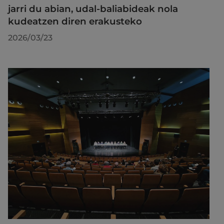
jarri du abian, udal-baliabideak nola
kudeatzen diren erakusteko
2026/03/23