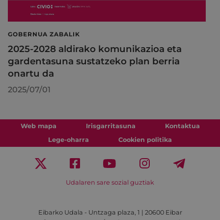
GOBERNUA ZABALIK
2025-2028 aldirako komunikazioa eta
gardentasuna sustatzeko plan berria
onartu da
2025/07/01
Web mapa
Irisgarritasuna
Kontaktua
Lege-oharra
Cookien politika
Udalaren sare sozial guztiak
Eibarko Udala - Untzaga plaza, 1 | 20600 Eibar