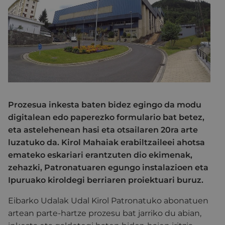
Prozesua inkesta baten bidez egingo da modu
digitalean edo paperezko formulario bat betez,
eta astelehenean hasi eta otsailaren 20ra arte
luzatuko da. Kirol Mahaiak erabiltzaileei ahotsa
emateko eskariari erantzuten dio ekimenak,
zehazki, Patronatuaren egungo instalazioen eta
Ipuruako kiroldegi berriaren proiektuari buruz.
Eibarko Udalak Udal Kirol Patronatuko abonatuen
artean parte-hartze prozesu bat jarriko du abian,