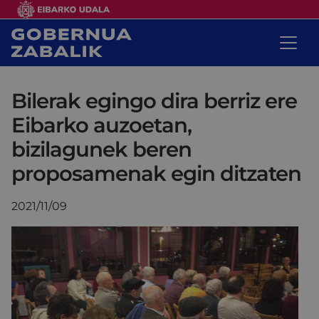
Bilerak egingo dira berriz ere
Eibarko auzoetan,
bizilagunek beren
proposamenak egin ditzaten
2021/11/09