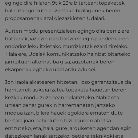
egingo dira hilaren 9tik 23ra bitartean; topaketek
balio izango dute auzoetako bizilagunek beren
proposamenak azal diezazkioten Udalari.
Aurten modu presentzialean egingo dira berriz ere
batzarrak, iaz ezin izan baitziren egin pandemiaren
ondorioz leku itxietako murrizketak ezarri zirelako.
Hala ere, Udalak komunikatzeko hainbat bitarteko
jarri zituen alternatiba gisa, auzotarrek beren
ekarpenak egiteko udal arduradunei.
Jon Iraola alkatearen hitzetan, “oso garrantzitsua da
herritarrek aukera izatea topaketa hauetan beren
kezkak modu zuzenean helarazteko. Nahiz eta
urtean zehar gurekin harremanetan jartzeko
modua izan, bilera hauek egokiera ematen dute
bertara joan nahi duten bizilagunen ahotsa
entzuteko, eta, hala, gure jarduketen agendan egin
daitezkeen lanak sartzeko, betiere teknikoki eta