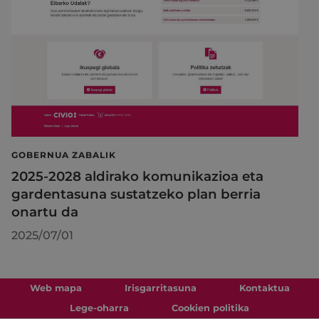
GOBERNUA ZABALIK
2025-2028 aldirako komunikazioa eta
gardentasuna sustatzeko plan berria
onartu da
2025/07/01
Web mapa
Irisgarritasuna
Kontaktua
Lege-oharra
Cookien politika