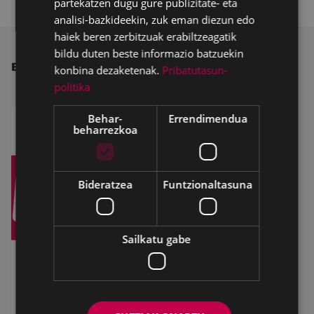
partekatzen dugu gure publizitate- eta
analisi-bazkideekin, zuk eman diezun edo
haiek beren zerbitzuak erabiltzeagatik
bildu duten beste informazio batzuekin
BESTE ALBISTE BATZUK
konbina dezaketenak.
Pribatutasun-
politika
Behar-
Errendimendua
beharrezkoa
Bideratzea
Funtzionaltasuna
Sailkatu gabe