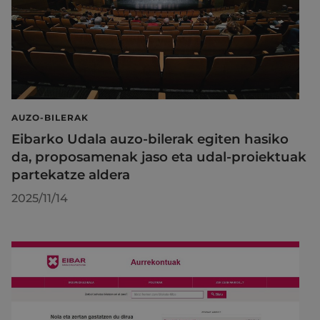
AUZO-BILERAK
Eibarko Udala auzo-bilerak egiten hasiko
da, proposamenak jaso eta udal-proiektuak
partekatze aldera
2025/11/14