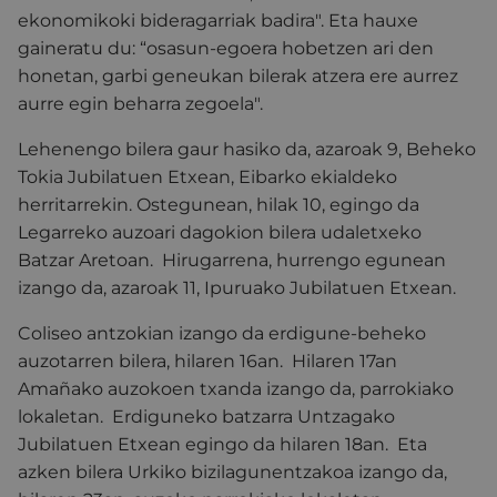
ekonomikoki bideragarriak badira". Eta hauxe
gaineratu du: “osasun-egoera hobetzen ari den
honetan, garbi geneukan bilerak atzera ere aurrez
aurre egin beharra zegoela".
Lehenengo bilera gaur hasiko da, azaroak 9, Beheko
Tokia Jubilatuen Etxean, Eibarko ekialdeko
herritarrekin. Ostegunean, hilak 10, egingo da
Legarreko auzoari dagokion bilera udaletxeko
Batzar Aretoan. Hirugarrena, hurrengo egunean
izango da, azaroak 11, Ipuruako Jubilatuen Etxean.
Coliseo antzokian izango da erdigune-beheko
auzotarren bilera, hilaren 16an. Hilaren 17an
Amañako auzokoen txanda izango da, parrokiako
lokaletan. Erdiguneko batzarra Untzagako
Jubilatuen Etxean egingo da hilaren 18an. Eta
azken bilera Urkiko bizilagunentzakoa izango da,