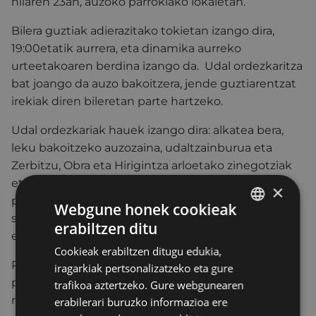
hilaren 23an, auzoko parrokiako lokaletan.
Bilera guztiak adierazitako tokietan izango dira,
19:00etatik aurrera, eta dinamika aurreko
urteetakoaren berdina izango da. Udal ordezkaritza
bat joango da auzo bakoitzera, jende guztiarentzat
irekiak diren bileretan parte hartzeko.
Udal ordezkariak hauek izango dira: alkatea bera,
leku bakoitzeko auzozaina, udaltzainburua eta
Zerbitzu, Obra eta Hirigintza arloetako zinegotziak
eta teknikariak, horiek baitira herritarrek
×
planteatutako arazoetan gehien aipatzen diren
Webgune honek cookieak
sailak. Mahaian Ertzaintzako agente bat ere
erabiltzen ditu
BASQUE
egongo da.
Cookieak erabiltzen ditugu edukia,
SPANISH
Parte-hartze prozesu honetan jasotzen diren
iragarkiak pertsonalizatzeko eta gure
proposamenak aztertu egingo dira, eta, ahal den
trafikoa aztertzeko. Gure webgunearen
neurrian, udal sailen lanetan txertatu.
erabilerari buruzko informazioa ere