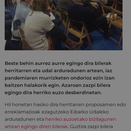
Beste behin aurrez aurre egingo dira bilerak
herritarren eta udal arduradunen artean, iaz
pandemiaren murrizketen ondorioz ezin izan
baitzen halakorik egin. Azaroan zazpi bilera
egingo dira herriko auzo desberdinetan.
Hil honetan hasiko dira herritarren proposamen edo
erreklamazioak ezagutzeko Eibarko Udaleko
arduradunen eta
herriko auzoetako bizilagunen
artean egingo diren bilerak
. Guztira zazpi bilera