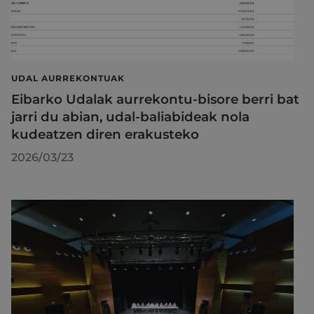
UDAL AURREKONTUAK
Eibarko Udalak aurrekontu-bisore berri bat
jarri du abian, udal-baliabideak nola
kudeatzen diren erakusteko
2026/03/23