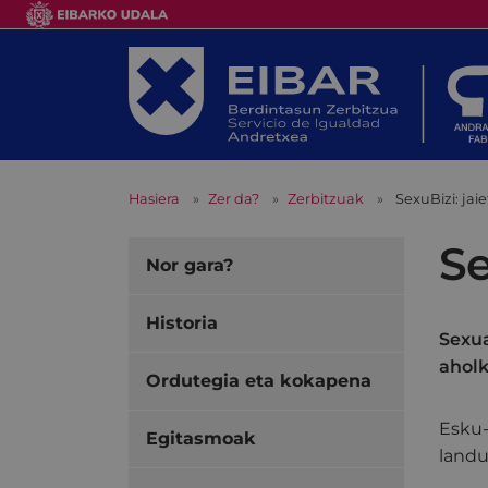
Hasiera
Zer da?
Zerbitzuak
SexuBizi: ja
Se
Nor gara?
Historia
Sexua
aholk
Ordutegia eta kokapena
Esku-
Egitasmoak
landu