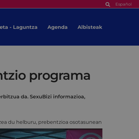
Español
eta - Laguntza
Agenda
Albisteak
entzio programa
rbitzua da. SexuBizi informazioa,
zea du helburu, prebentzioa osotasunean