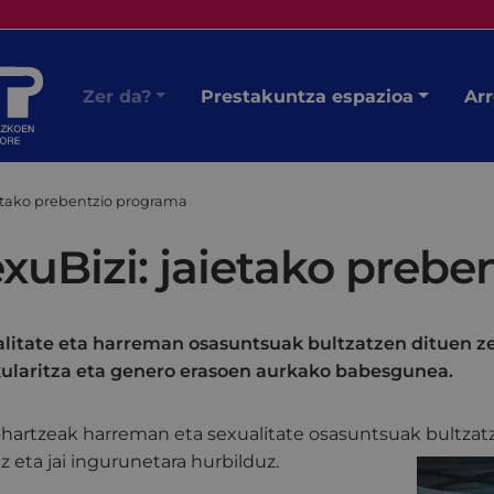
Zer da?
Prestakuntza espazioa
Arr
ietako prebentzio programa
xuBizi: jaietako preb
litate eta harreman osasuntsuak bultzatzen dituen ze
ularitza eta genero erasoen aurkako babesgunea.
hartzeak harreman eta sexualitate osasuntsuak
bultzat
z eta jai ingurunetara hurbilduz.