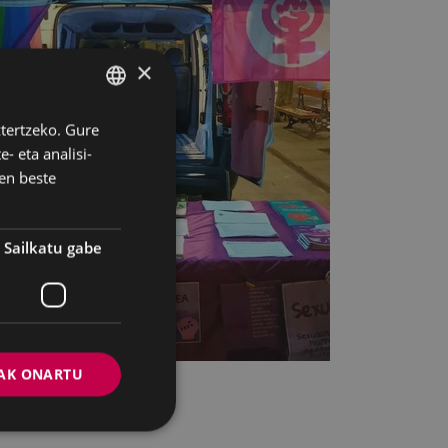
×
ztertzeko. Gure
BASQUE
- eta analisi-
SPANISH
en beste
Sailkatu gabe
AK ONARTU