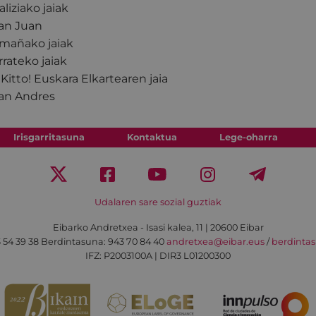
aliziako jaiak
an Juan
mañako jaiak
rrateko jaiak
 Kitto! Euskara Elkartearen jaia
an Andres
Irisgarritasuna
Kontaktua
Lege-oharra
Udalaren sare sozial guztiak
Eibarko Andretxea - Isasi kalea, 11 | 20600 Eibar
 54 39 38
Berdintasuna: 943 70 84 40
andretxea@eibar.eus
/
berdinta
IFZ: P2003100A | DIR3 L01200300