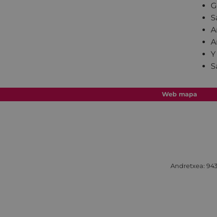
G
S
A
A
Y
S
Web mapa
Andretxea: 943