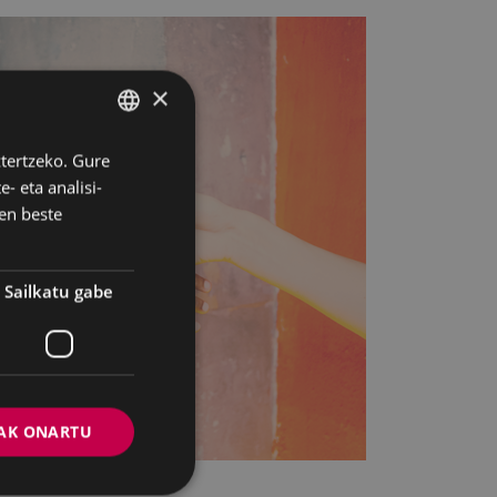
×
ztertzeko. Gure
BASQUE
- eta analisi-
SPANISH
en beste
Sailkatu gabe
AK ONARTU