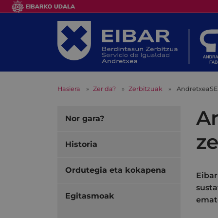
Hasiera
Zer da?
Zerbitzuak
AndretxeaSEX
An
Nor gara?
ze
Historia
Ordutegia eta kokapena
Eibar
susta
Egitasmoak
emat