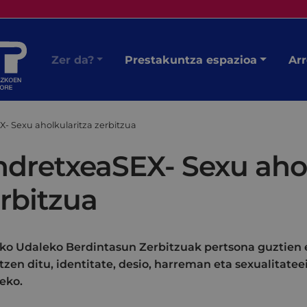
Zer da?
Prestakuntza espazioa
Arr
- Sexu aholkularitza zerbitzua
dretxeaSEX- Sexu ahol
rbitzua
ko Udaleko Berdintasun Zerbitzuak pertsona guztien 
tzen ditu, identitate, desio, harreman eta sexualitate
eko.