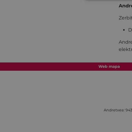
Andr
Zerbi
D
Andre
elekt
Web mapa
Andretxea: 943