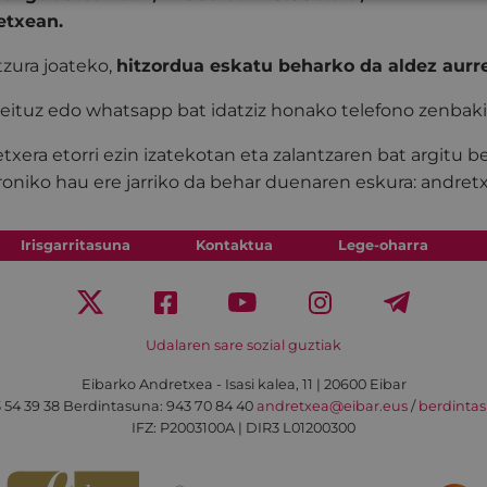
etxean.
tzura joateko,
hitzordua eskatu beharko da aldez aurr
eituz edo whatsapp bat idatziz honako telefono zenbaki
txera etorri ezin izatekotan eta zalantzaren bat argitu 
roniko hau ere jarriko da behar duenaren eskura: andre
Irisgarritasuna
Kontaktua
Lege-oharra
Udalaren sare sozial guztiak
Eibarko Andretxea - Isasi kalea, 11 | 20600 Eibar
 54 39 38
Berdintasuna: 943 70 84 40
andretxea@eibar.eus
/
berdinta
IFZ: P2003100A | DIR3 L01200300