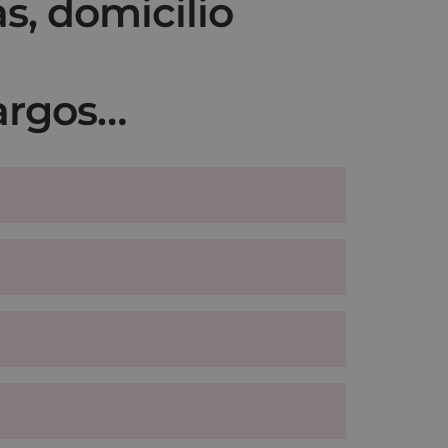
s, domicilio
argos…