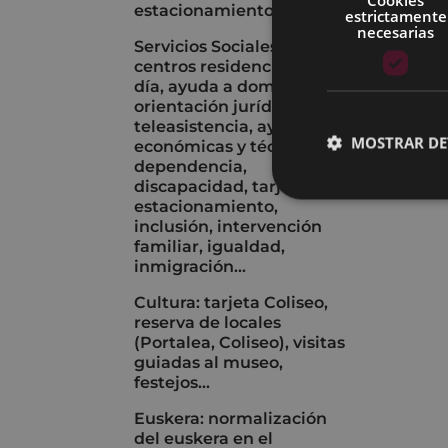
estacionamiento...
estrictamente
necesarias
Servicios Sociales:
centros residenciales y de
día, ayuda a domicilio,
orientación jurídica,
teleasistencia, ayudas
MOSTRAR DE
económicas y técnicas,
dependencia,
discapacidad, tarjeta de
estacionamiento,
inclusión, intervención
familiar, igualdad,
inmigración...
Cultura: tarjeta Coliseo,
reserva de locales
(Portalea, Coliseo), visitas
guiadas al museo,
festejos...
Euskera: normalización
del euskera en el