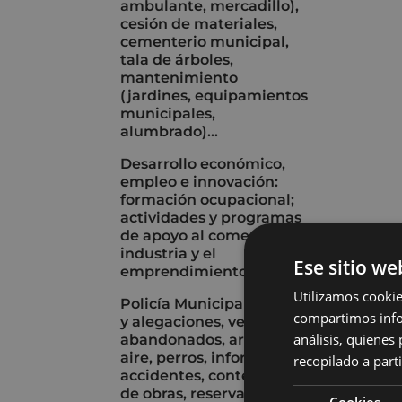
ambulante, mercadillo),
cesión de materiales,
cementerio municipal,
tala de árboles,
mantenimiento
(jardines, equipamientos
municipales,
alumbrado)...
Desarrollo económico,
empleo e innovación:
formación ocupacional;
actividades y programas
de apoyo al comercio, la
industria y el
Ese sitio we
emprendimiento...
Utilizamos cookie
Policía Municipal: multas
compartimos infor
y alegaciones, vehículos
análisis, quiene
abandonados, armas de
aire, perros, informes de
recopilado a parti
accidentes, contenedores
de obras, reserva de
Cookies