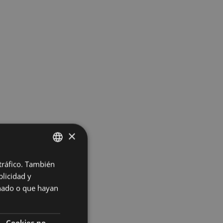
×
 tráfico. También
BASQUE
licidad y
SPANISH
onado o que hayan
Cookies no