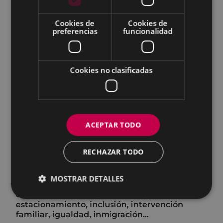
Servicios: ocupaciones vía pública (txosnas,
venta ambulante, mercadillo), cesión de
Cookies de
Cookies de
preferencias
funcionalidad
materiales, cementerio municipal, tala de
árboles, mantenimiento (jardines,
equipamientos municipales, alumbrado)...
Desarrollo económico, empleo e innovación:
Cookies no clasificadas
formación ocupacional; actividades y
programas de apoyo al comercio, la industria
y el emprendimiento...
Policía Municipal: multas y alegaciones,
ACEPTAR TODO
vehículos abandonados, armas de aire,
perros, informes de accidentes, contenedores
de obras, reserva de estacionamiento...
RECHAZAR TODO
Servicios Sociales: centros residenciales y de
día, ayuda a domicilio, orientación jurídica,
MOSTRAR DETALLES
teleasistencia, ayudas económicas y técnicas,
dependencia, discapacidad, tarjeta de
estacionamiento, inclusión, intervención
familiar, igualdad, inmigración...