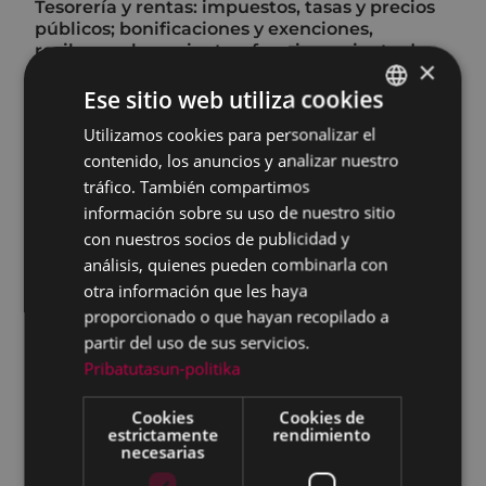
Tesorería y rentas: impuestos, tasas y precios
públicos; bonificaciones y exenciones,
recibos, aplazamiento y fraccionamiento de
×
pagos, domiciliaciones bancarias, domicilio
fiscal, garantías y avales, compensaciones y
Ese sitio web utiliza cookies
embargos…
Utilizamos cookies para personalizar el
BASQUE
Urbanismo y medio ambiente: licencias y
contenido, los anuncios y analizar nuestro
SPANISH
comunicados de obra, licencias y
tráfico. También compartimos
comunicaciones previas de actividades,
información sobre su uso de nuestro sitio
Inspecciones Técnicas de Edificios,
con nuestros socios de publicidad y
ocupaciones (andamios, mesas y sillas,
barricas...), etc.
análisis, quienes pueden combinarla con
otra información que les haya
Planeamiento urbano
proporcionado o que hayan recopilado a
Obras: obras de promoción municipal,
partir del uso de sus servicios.
urbanización de zonas públicas, creación de
Pribatutasun-politika
equipamientos deportivos y culturales,
reformas en edificios públicos,
Cookies
Cookies de
mantenimiento de viales urbanos y rurales,
estrictamente
rendimiento
supervisión de obras privadas en dominio
necesarias
público...