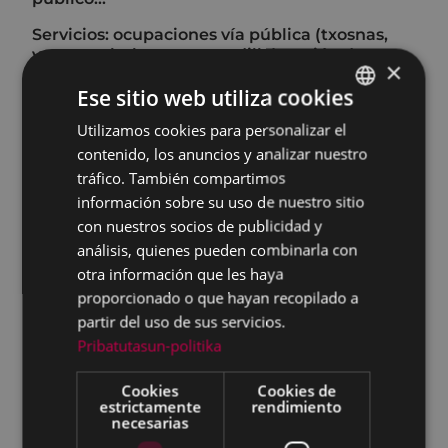
Servicios: ocupaciones vía pública (txosnas,
venta ambulante, mercadillo), cesión de
×
materiales, cementerio municipal, tala de
Ese sitio web utiliza cookies
árboles, mantenimiento (jardines,
equipamientos municipales, alumbrado)...
Utilizamos cookies para personalizar el
BASQUE
Desarrollo económico, empleo e innovación:
contenido, los anuncios y analizar nuestro
SPANISH
formación ocupacional; actividades y
tráfico. También compartimos
programas de apoyo al comercio, la industria
información sobre su uso de nuestro sitio
y el emprendimiento...
con nuestros socios de publicidad y
Policía Municipal: multas y alegaciones,
análisis, quienes pueden combinarla con
vehículos abandonados, armas de aire,
otra información que les haya
perros, informes de accidentes, contenedores
proporcionado o que hayan recopilado a
de obras, reserva de estacionamiento...
partir del uso de sus servicios.
Servicios Sociales: centros residenciales y de
Pribatutasun-politika
día, ayuda a domicilio, orientación jurídica,
teleasistencia, ayudas económicas y técnicas,
Cookies
Cookies de
dependencia, discapacidad, tarjeta de
estrictamente
rendimiento
necesarias
estacionamiento, inclusión, intervención
familiar, igualdad, inmigración...