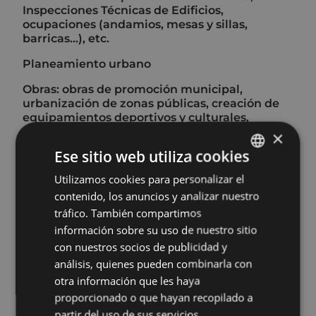
Inspecciones Técnicas de Edificios,
ocupaciones (andamios, mesas y sillas,
barricas...), etc.
Planeamiento urbano
Obras: obras de promoción municipal,
urbanización de zonas públicas, creación de
equipamientos deportivos y culturales,
reformas en edificios públicos,
×
mantenimiento de viales urbanos y rurales,
Ese sitio web utiliza cookies
supervisión de obras privadas en dominio
público...
Utilizamos cookies para personalizar el
BASQUE
contenido, los anuncios y analizar nuestro
Servicios: ocupaciones vía pública (txosnas,
SPANISH
tráfico. También compartimos
venta ambulante, mercadillo), cesión de
materiales, cementerio municipal, tala de
información sobre su uso de nuestro sitio
árboles, mantenimiento (jardines,
con nuestros socios de publicidad y
equipamientos municipales, alumbrado)...
análisis, quienes pueden combinarla con
otra información que les haya
Desarrollo económico, empleo e innovación:
formación ocupacional; actividades y
proporcionado o que hayan recopilado a
programas de apoyo al comercio, la industria
partir del uso de sus servicios.