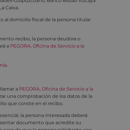
badell-Guipuzcoano, Banco Bilbao Vizcaya
La Caixa.
l domicilio fiscal de la persona titular
mento-recibo, la persona deudora o
ará a
PEGORA, Oficina de Servicio a la
nía
.
 llamar a
PEGORA, Oficina de Servicio a la
izar una comprobación de los datos de la
lio que conste en el recibo.
presencial, la persona interesada deberá
sentar documento que acredite su
En caso de que la persona solicitante, sea