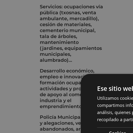
Servicios: ocupaciones vía
pública (txosnas, venta
ambulante, mercadillo),
cesión de materiales,
cementerio municipal,
tala de árboles,
mantenimiento
(jardines, equipamientos
municipales,
alumbrado)...
Desarrollo económico,
empleo e innovación:
formación ocupacional;
Ese sitio we
actividades y programas
de apoyo al comercio, la
Utilizamos cookie
industria y el
compartimos infor
emprendimiento...
análisis, quiene
Policía Municipal: multas
recopilado a parti
y alegaciones, vehículos
abandonados, armas de
Cookies