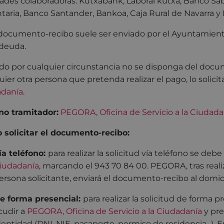
ades colaboradoras: Kutxabank, Laboral kutxa, Banco Sa
taria, Banco Santander, Bankoa, Caja Rural de Navarra y 
documento-recibo suele ser enviado por el Ayuntamiento a
 deuda.
o por cualquier circunstancia no se disponga del docu
uier otra persona que pretenda realizar el pago, lo solicit
adanía
.
o tramitador:
PEGORA, Oficina de Servicio a la Ciudada
solicitar el documento-recibo:
ía teléfono:
para realizar la solicitud vía teléfono se debe
iudadanía
, marcando el 943 70 84 00. PEGORA, tras real
ersona solicitante, enviará el documento-recibo al domici
e forma presencial:
para realizar la solicitud de forma 
cudir a
PEGORA, Oficina de Servicio a la Ciudadanía
y pre
dentidad (DNI, NIE, pasaporte, permiso de residencia...). 