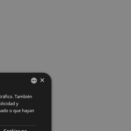
×
 tráfico. También
BASQUE
licidad y
SPANISH
onado o que hayan
Cookies no