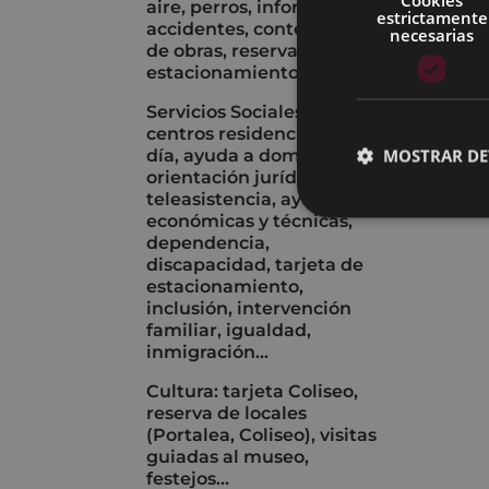
aire, perros, informes de
estrictamente
accidentes, contenedores
necesarias
de obras, reserva de
estacionamiento...
Servicios Sociales:
centros residenciales y de
MOSTRAR DE
día, ayuda a domicilio,
orientación jurídica,
teleasistencia, ayudas
económicas y técnicas,
dependencia,
discapacidad, tarjeta de
estacionamiento,
inclusión, intervención
familiar, igualdad,
inmigración...
Cultura: tarjeta Coliseo,
reserva de locales
(Portalea, Coliseo), visitas
guiadas al museo,
festejos...