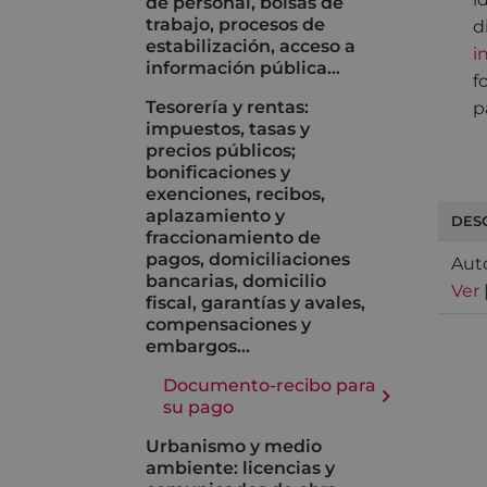
de personal, bolsas de
trabajo, procesos de
d
estabilización, acceso a
i
información pública…
f
Tesorería y rentas:
p
impuestos, tasas y
precios públicos;
bonificaciones y
exenciones, recibos,
aplazamiento y
DES
fraccionamiento de
pagos, domiciliaciones
Auto
bancarias, domicilio
Ver
fiscal, garantías y avales,
compensaciones y
embargos…
Documento-recibo para
su pago
Urbanismo y medio
ambiente: licencias y