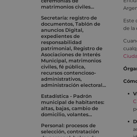
Entid
ceremonias de
matrimonios civiles…
Argen
Secretaría: registro de
Este 
documentos, Tablón de
de la
anuncios Digital,
expedientes de
Cuand
responsabilidad
patrimonial, Registro de
cualq
Asociaciones de Interés
Ciud
Municipal, matrimonios
civiles, fé pública,
Órgan
recursos contencioso-
administrativos,
Cómo 
administración electoral…
V
Estadística - Padrón
C
municipal de habitantes:
altas, bajas, cambio de
p
domicilio, volantes...
D
Personal: procesos de
a
selección, contratación
i