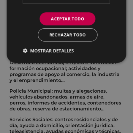
mantenimiento de viales urbanos y rurales,
supervisión de obras privadas en dominio
público...
ACEPTAR TODO
Servicios: ocupaciones vía pública (txosnas,
venta ambulante, mercadillo), cesión de
RECHAZAR TODO
materiales, cementerio municipal, tala de
árboles, mantenimiento (jardines,
MOSTRAR DETALLES
equipamientos municipales, alumbrado)...
Desarrollo económico, empleo e innovación:
formación ocupacional; actividades y
programas de apoyo al comercio, la industria
y el emprendimiento...
Policía Municipal: multas y alegaciones,
vehículos abandonados, armas de aire,
perros, informes de accidentes, contenedores
de obras, reserva de estacionamiento...
Servicios Sociales: centros residenciales y de
día, ayuda a domicilio, orientación jurídica,
teleasistencia, ayudas económicas y técnicas,