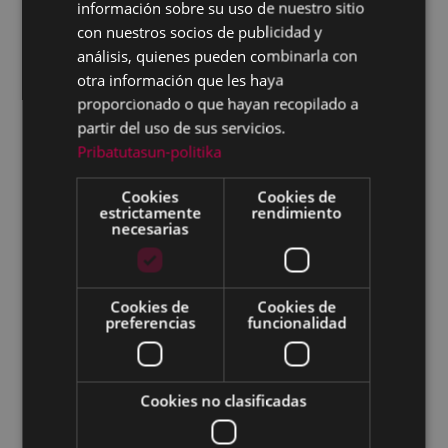
Personal: procesos de selección, contratación
información sobre su uso de nuestro sitio
de personal, bolsas de trabajo, procesos de
con nuestros socios de publicidad y
estabilización, acceso a información pública…
análisis, quienes pueden combinarla con
Tesorería y rentas: impuestos, tasas y precios
otra información que les haya
públicos; bonificaciones y exenciones,
proporcionado o que hayan recopilado a
recibos, aplazamiento y fraccionamiento de
partir del uso de sus servicios.
pagos, domiciliaciones bancarias, domicilio
Pribatutasun-politika
fiscal, garantías y avales, compensaciones y
embargos…
Cookies
Cookies de
estrictamente
rendimiento
Urbanismo y medio ambiente: licencias y
necesarias
comunicados de obra, licencias y
comunicaciones previas de actividades,
Inspecciones Técnicas de Edificios,
ocupaciones (andamios, mesas y sillas,
Cookies de
Cookies de
barricas...), etc.
preferencias
funcionalidad
Planeamiento urbano
Obras: obras de promoción municipal,
Cookies no clasificadas
urbanización de zonas públicas, creación de
equipamientos deportivos y culturales,
reformas en edificios públicos,