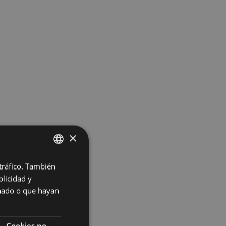
×
 tráfico. También
BASQUE
licidad y
SPANISH
onado o que hayan
Cookies no