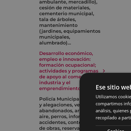
ambulante, mercadillo),
cesión de materiales,
cementerio municipal,
tala de árboles,
mantenimiento
(jardines, equipamientos
municipales,
alumbrado)...
Desarrollo económico,
empleo e innovación:
formación ocupacional;
actividades y programas
de apoyo al comercio, la
industria y el
Ese sitio we
emprendimiento...
Utilizamos cookie
Policía Municipal: multas
compartimos infor
y alegaciones, vehículos
análisis, quiene
abandonados, armas de
aire, perros, informes de
recopilado a parti
accidentes, contenedores
de obras, reserva de
Cookies