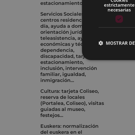
estacionamiento...
estrictamente
necesarias
Servicios Sociales:
centros residenciales y de
día, ayuda a domicilio,
orientación jurídica,
teleasistencia, ayudas
MOSTRAR DE
económicas y técnicas,
dependencia,
discapacidad, tarjeta de
estacionamiento,
inclusión, intervención
familiar, igualdad,
inmigración...
Cultura: tarjeta Coliseo,
reserva de locales
(Portalea, Coliseo), visitas
guiadas al museo,
festejos...
Euskera: normalización
del euskera en el