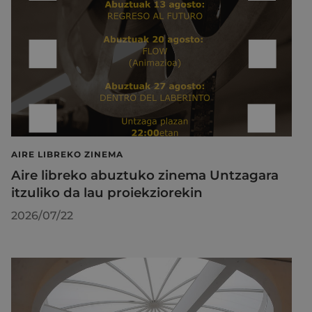
AIRE LIBREKO ZINEMA
Aire libreko abuztuko zinema Untzagara
itzuliko da lau proiekziorekin
2026/07/22