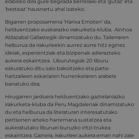
erabiliko dira gure begirada berreraiki eta ‘gutaz’ eta
‘besteaz’ hausnartu ahal izateko.
Bigarren proposamena ‘Harixa Emoten’ da,
helduentzako euskarazko irakurketa-kluba. Ainhoa
Aldazabal Gallastegik dinamizatuko du. Tailerraren
helburua da irakurleekin aurrez aurre hitz eginez
ideiak, esperientziak eta bizipenak adierazteko
aukera eskaintzea. Liburutegiak 20 liburu
eskuratuko ditu saio bakoitzeko eta parte-
hartzaileen eskariaren hurrenkeraren arabera
banatuko dira.
Hirugarren jarduera helduentzako gaztelaniazko
irakurketa-kluba da Peru Magdalenak dinamizatuko
du eta helburua da literaturan interesatutako
pertsonen arteko harremana sustatzea eta
aukeratutako liburuei buruzko iritzi-trukea
eskaintzea. Gainera, irakurleei aukera eman nahi zaie