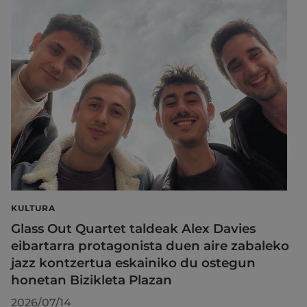
KULTURA
Glass Out Quartet taldeak Alex Davies
eibartarra protagonista duen aire zabaleko
jazz kontzertua eskainiko du ostegun
honetan Bizikleta Plazan
2026/07/14