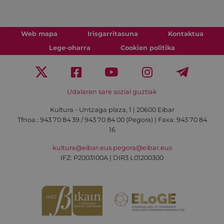
Web mapa
Irisgarritasuna
Kontaktua
Lege-oharra
Cookien politika
Udalaren sare sozial guztiak
Kultura - Untzaga plaza, 1 | 20600 Eibar
Tfnoa.:
943 70 84 39 / 943 70 84 00 (Pegora)
| Faxa: 943 70 84
16
kultura@eibar.eus
pegora@eibar.eus
IFZ: P2003100A | DIR3 L01200300