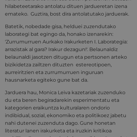
hilabeteetarako antolatu dituen jardueretan izena
emateko. Guztira, bost dira antolatutako jarduerak.
Batetik, nobedade gisa, helduei zuzendutako
laborategi bat egingo da, honako izenarekin:
'Zurrumurruen Aurkako Irakurketen I. Laborategia:
arrazistak al gara? Irakur dezagun!'. Belaunaldiz
belaunaldi jasotzen ditugun eta pertsonen arteko
bizikidetza zailtzen dituzten estereotipoen,
aurreiritzien eta zurrumurruen inguruan
hausnarketa egiteko gune bat da.
Jarduera hau, Monica Leiva kazetariak zuzenduko
du eta beren begiradarekin esperimentatu eta
kategorien eraikuntza kulturalaren ondorio
indibidual, sozial, ekonomiko eta politikoez jabetu
nahi dutenei zuzenduta dago. Gune honetan
literatur lanen irakurketa eta iruzkin kritikoa