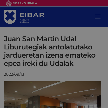
Juan San Martin Udal
Liburutegiak antolatutako
jardueretan izena emateko
epea ireki du Udalak
2022/09/13