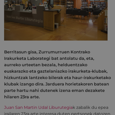
Berritasun gisa, Zurrumurruen Kontrako
Irakurketa Laborategi bat antolatu da, eta,
aurreko urteetan bezala, helduentzako
euskarazko eta gaztelaniazko irakurketa-klubak,
hizkuntzak lantzeko bilerak eta haur-irakurketako
klubak izango dira. Jarduera horietakoren batean
parte hartu nahi dutenek izena eman dezakete
hilaren 23ra arte.
Juan San Martin Udal Liburutegia
k zabalik du epea
irailaren 23ra arte interesa duten pertsonek datozen