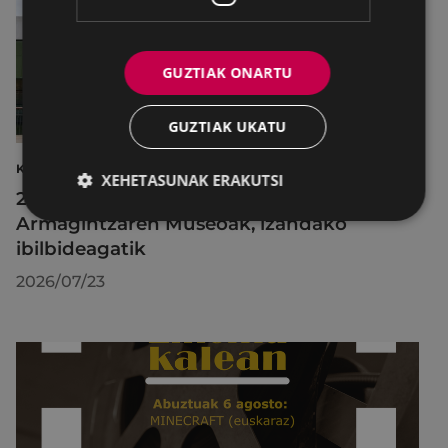
GUZTIAK ONARTU
GUZTIAK UKATU
KULTURA
XEHETASUNAK ERAKUTSI
2026ko Delta Cultura Saria jaso du
Armagintzaren Museoak, izandako
ibilbideagatik
2026/07/23