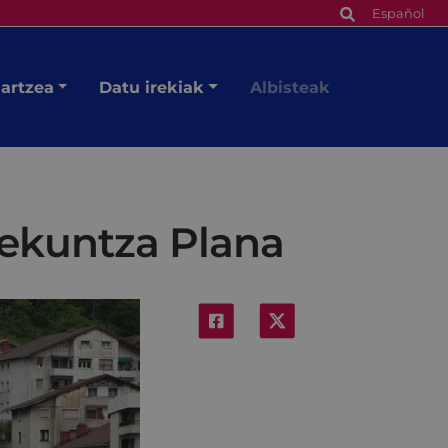
Español
hartzea
Datu irekiak
Albisteak
ekuntza Plana