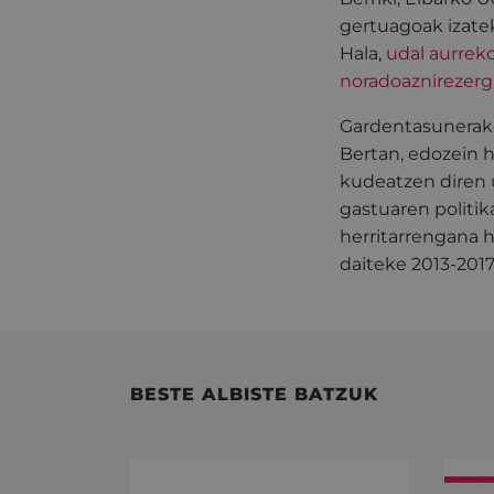
gertuagoak izate
Hala,
udal aurrek
noradoaznirezerg
Gardentasunerako
Bertan, edozein 
kudeatzen diren u
gastuaren politik
herritarrengana 
daiteke 2013-201
BESTE ALBISTE BATZUK