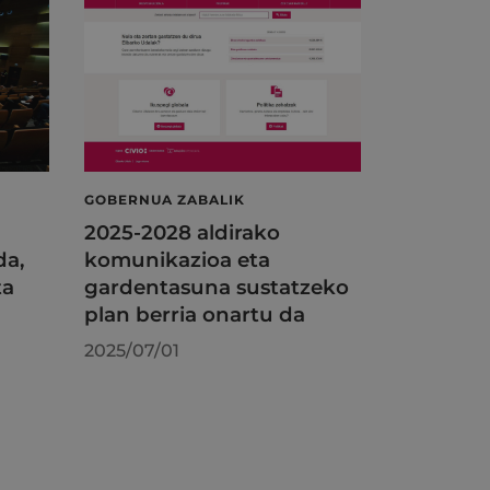
GOBERNUA ZABALIK
2025-2028 aldirako
da,
komunikazioa eta
ta
gardentasuna sustatzeko
plan berria onartu da
2025/07/01