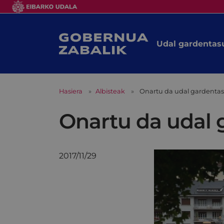
Udal gardentas
Hasiera
Albisteak
Onartu da udal gardenta
Onartu da udal
2017/11/29