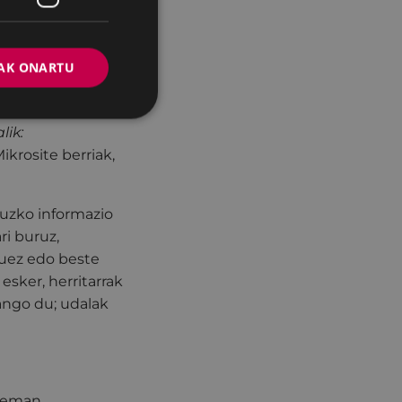
ik sendoenetakoa
 2015ean sortu zen
barruan dago
AK ONARTU
ntasunerako atari
lik:
ikrosite berriak,
ruzko informazio
ri buruz,
tuez edo beste
esker, herritarrak
ango du; udalak
rreman