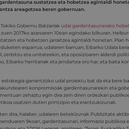
gardentasuna sustatzea eta hobetzea agintaldi honet
iantza areagotzea beren gobernuan.
 Tokiko Gobernu Batzarrak
udal gardentasunerako hobe
zuen 2017ko azaroaren 10ean egindako bilkuran. Helbur
atzen eta hobetzen jarraitzea agintaldi honetan. Plan 
duketen esparrua, udalaren barruan, Eibarko Udala bera 
, zerbitzu eta unitateekin, eta oposizioaren alderdi polit
po, Eibarko herritarrak eta jendartea oro har, eta baita 
strategia garrantzizko udal proiektu bat da eta bere bai
 erakundearen konpromisoak gardentasunarekin eta gobe
entuan zehaztu egin dira zein diren ordezkari publiko
tikoa osatzen duten printzipio eta erantzukizunak.
en dira, halaber, udalaren betekizunak Publizitate aktib
benduaren 9koan, gardentasunari, informazio publikoa e
uzkoa, eta 2/2016 Legean, apirilaren 7koan, Euskadiko 