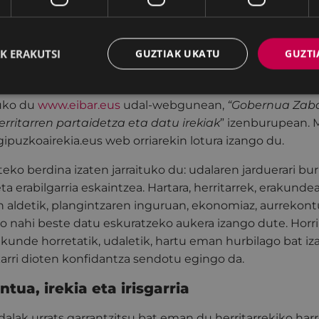
n sortu den
Gobernua Zabalik
Ordezkaritzaren apustur
pegora edo ataria
sortzea eta martxan ipintzea izan da;
oru Aldundiak egindako Gipuzkoa Irekia plataformaren 
K ERAKUTSI
GUZTIAK UKATU
GUZTI
uso bat eman du orain eta hemendik aste gutxira garde
tuko du
www.eibar.eus
udal-webgunean,
“Gobernua Zaba
rritarren partaidetza eta datu irekiak
” izenburupean. M
.gipuzkoairekia.eus web orriarekin lotura izango du.
teko berdina izaten jarraituko du: udalaren jarduerari bu
ta erabilgarria eskaintzea. Hartara, herritarrek, erakundea
aldetik, plangintzaren inguruan, ekonomiaz, aurrekon
ko nahi beste datu eskuratzeko aukera izango dute. Horri 
kunde horretatik, udaletik, hartu eman hurbilago bat iz
lkarri dioten konfidantza sendotu egingo da.
tua, irekia eta irisgarria
Udalak urrats garrantzitsu bat eman du herritarrekiko ha