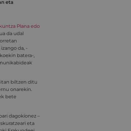
an eta
kuntza Plana edo
ua da udal
horretan
izango da, -
ikoekin batera-,
komunikabideak
tan biltzen ditu
rnu onarekin.
ek bete
oari dagokionez –
skuratzeari eta
Toki Erakundeei