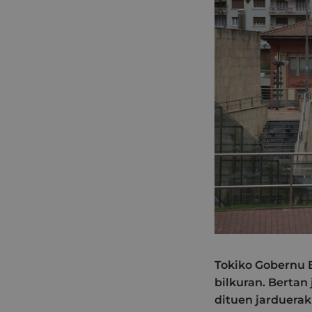
Tokiko Gobernu 
bilkuran. Bertan
dituen jarduerak