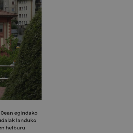
10ean egindako
 udalak landuko
en helburu