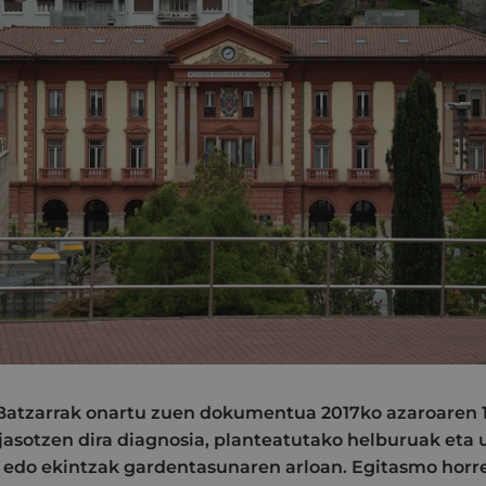
Batzarrak onartu zuen dokumentua 2017ko azaroaren 
 jasotzen dira diagnosia, planteatutako helburuak eta
 edo ekintzak gardentasunaren arloan. Egitasmo horr