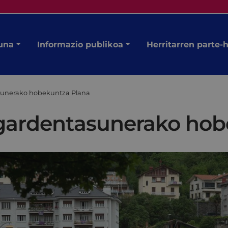
una
Informazio publikoa
Herritarren parte-
sunerako hobekuntza Plana
 gardentasunerako hob