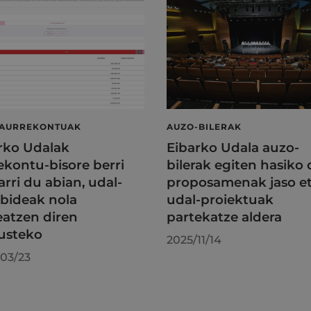
 AURREKONTUAK
AUZO-BILERAK
rko Udalak
Eibarko Udala auzo-
ekontu-bisore berri
bilerak egiten hasiko 
arri du abian, udal-
proposamenak jaso e
abideak nola
udal-proiektuak
atzen diren
partekatze aldera
usteko
2025/11/14
03/23