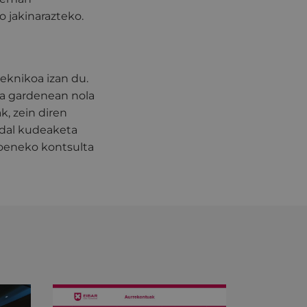
 jakinarazteko.
teknikoa izan du.
ta gardenean nola
, zein diren
 udal kudeaketa
goeneko kontsulta