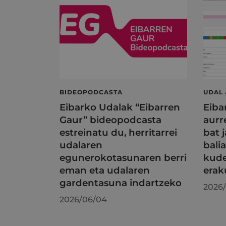
BIDEOPODCASTA
UDAL
Eibarko Udalak “Eibarren
Eiba
Gaur” bideopodcasta
aurr
estreinatu du, herritarrei
bat j
udalaren
bali
egunerokotasunaren berri
kude
eman eta udalaren
erak
gardentasuna indartzeko
2026/
2026/06/04