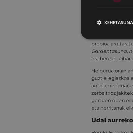
Agintaldi honeta
Gardentasunaren 
eta Gipuzkoako F
XEHETASUNA
kokatuta.
Udalak aurrerapa
propioa argitara
Gardentasuna, he
era berean, eibar
Helburua orain ar
guztia, egiazkoa e
antolamenduaren 
zerbaitxoz jakite
gertuen duen era
eta herritarrak e
Udal aurrekon
Berriki, Eibarko 