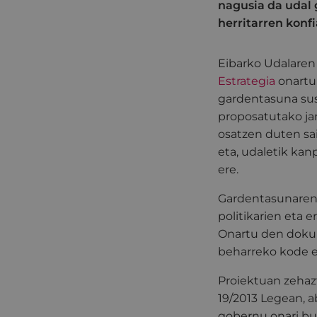
nagusia da udal 
herritarren konf
Eibarko Udalaren
Estrategia
onartu 
gardentasuna sust
proposatutako jar
osatzen duten sail
eta, udaletik kan
ere.
Gardentasunaren e
politikarien eta
Onartu den dokum
beharreko kode e
Proiektuan zehazt
19/2013 Legean, a
gobernu onari bur