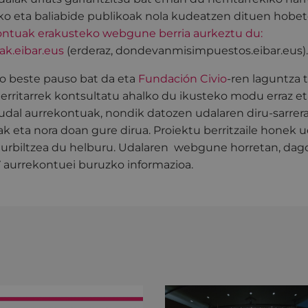
ko eta baliabide publikoak nola kudeatzen dituen hobeto
ontuak erakusteko webgune berria aurkeztu du:
ak.eibar.eus
(erderaz, dondevanmisimpuestos.eibar.eus).
 beste pauso bat da eta
Fundación Civio
-ren laguntza 
herritarrek kontsultatu ahalko du ikusteko modu erraz e
dal aurrekontuak, nondik datozen udalaren diru-sarrerak
ak eta nora doan gure dirua. Proiektu berritzaile honek
hurbiltzea du helburu. Udalaren webgune horretan, da
7 aurrekontuei buruzko informazioa.