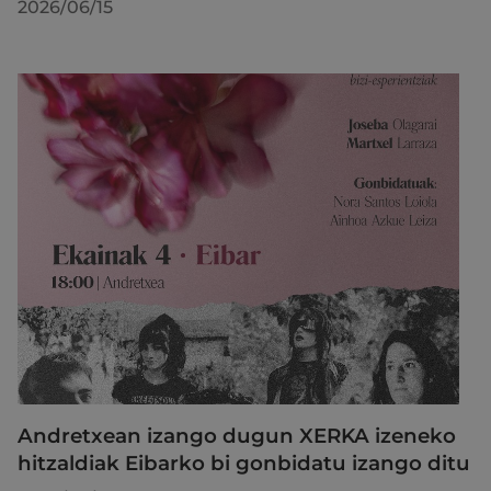
2026/06/15
Andretxean izango dugun XERKA izeneko
hitzaldiak Eibarko bi gonbidatu izango ditu