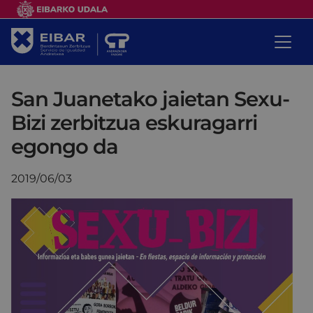
San Juanetako jaietan Sexu-
Bizi zerbitzua eskuragarri
egongo da
2019/06/03