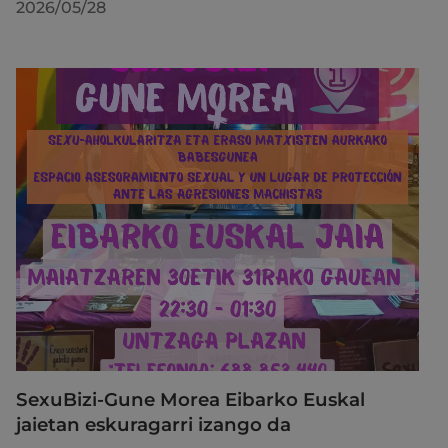
2026/05/28
SexuBizi-Gune Morea Eibarko Euskal
jaietan eskuragarri izango da