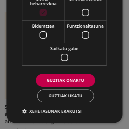
beharrezkoa
Bideratzea
Funtzionaltasuna
Sailkatu gabe
GUZTIAK ONARTU
GUZTIAK UKATU
SexuBizi-Gune Morea Sanjuanetako jaietan
XEHETASUNAK ERAKUTSI
eskuragarri izango da, telefono bidezko
arretaren ordutegia zabalduz