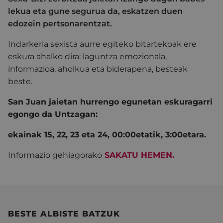
lekua eta gune segurua da, eskatzen duen
edozein pertsonarentzat.
Indarkeria sexista aurre egiteko bitartekoak ere
eskura ahalko dira: laguntza emozionala,
informazioa, aholkua eta biderapena, besteak
beste.
San Juan jaietan hurrengo egunetan eskuragarri
egongo da Untzagan:
ekainak 15, 22, 23 eta 24, 00:00etatik, 3:00etara.
Informazio gehiagorako
SAKATU HEMEN.
BESTE ALBISTE BATZUK