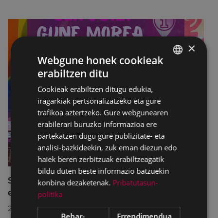
×
Webgune honek cookieak
erabiltzen ditu
BASQUE
Cookieak erabiltzen ditugu edukia,
SPANISH
iragarkiak pertsonalizatzeko eta gure
trafikoa aztertzeko. Gure webgunearen
erabilerari buruzko informazioa ere
partekatzen dugu gure publizitate- eta
analisi-bazkideekin, zuk eman diezun edo
haiek beren zerbitzuak erabiltzeagatik
bildu duten beste informazio batzuekin
SexuBizi-Gune Morea Amañako jaietan
konbina dezaketenak.
Pribatutasun-
eskuragarri izango da
politika
2026/07/01
Behar-
Errendimendua