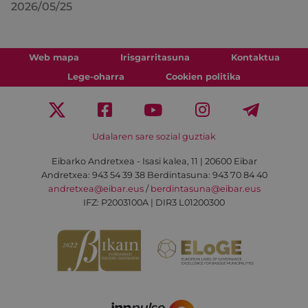
2026/05/25
Web mapa
Irisgarritasuna
Kontaktua
Lege-oharra
Cookien politika
Udalaren sare sozial guztiak
Eibarko Andretxea - Isasi kalea, 11 | 20600 Eibar
Andretxea: 943 54 39 38
Berdintasuna: 943 70 84 40
andretxea@eibar.eus
/
berdintasuna@eibar.eus
IFZ: P2003100A | DIR3 L01200300