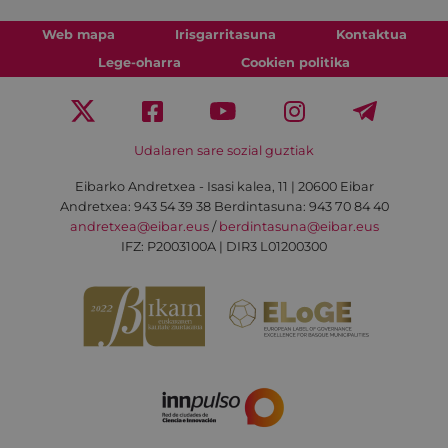
Web mapa
Irisgarritasuna
Kontaktua
Lege-oharra
Cookien politika
Udalaren sare sozial guztiak
Eibarko Andretxea - Isasi kalea, 11 | 20600 Eibar
Andretxea: 943 54 39 38
Berdintasuna: 943 70 84 40
andretxea@eibar.eus
/
berdintasuna@eibar.eus
IFZ: P2003100A | DIR3 L01200300