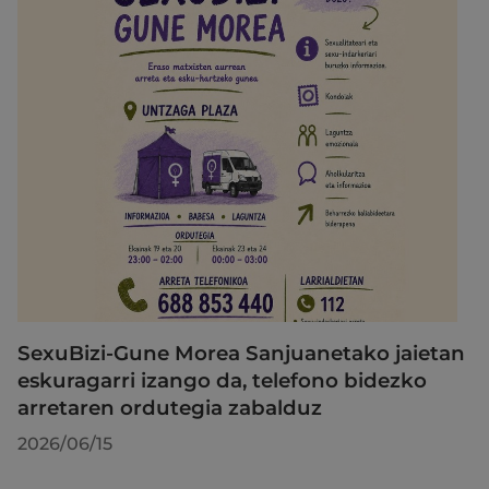
SexuBizi-Gune Morea Sanjuanetako jaietan
eskuragarri izango da, telefono bidezko
arretaren ordutegia zabalduz
2026/06/15