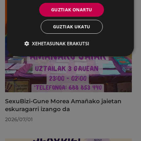
GUZTIAK ONARTU
GUZTIAK UKATU
XEHETASUNAK ERAKUTSI
SexuBizi-Gune Morea Amañako jaietan
eskuragarri izango da
2026/07/01