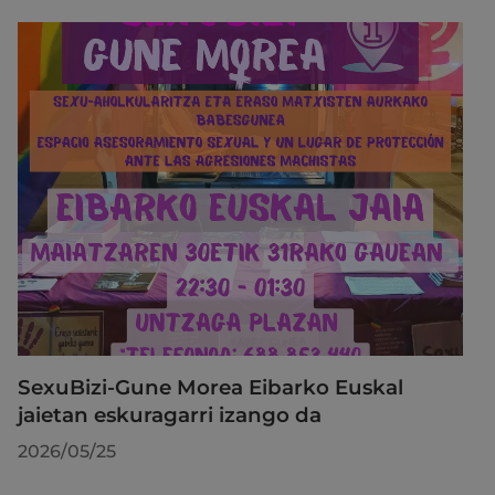
SexuBizi-Gune Morea Eibarko Euskal
jaietan eskuragarri izango da
2026/05/25