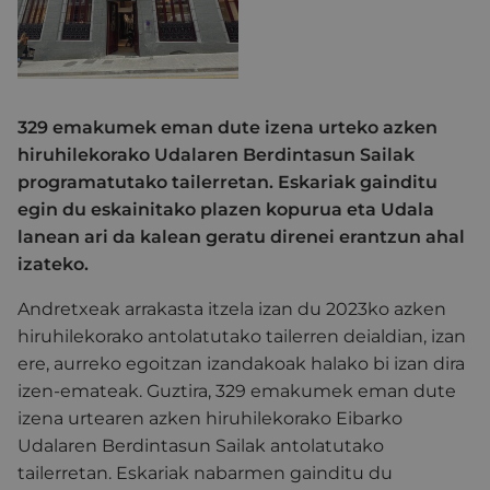
329 emakumek eman dute izena urteko azken
hiruhilekorako Udalaren Berdintasun Sailak
programatutako tailerretan. Eskariak gainditu
egin du eskainitako plazen kopurua eta Udala
lanean ari da kalean geratu direnei erantzun ahal
izateko.
Andretxeak arrakasta itzela izan du 2023ko azken
hiruhilekorako antolatutako tailerren deialdian, izan
ere, aurreko egoitzan izandakoak halako bi izan dira
izen-emateak. Guztira, 329 emakumek eman dute
izena urtearen azken hiruhilekorako Eibarko
Udalaren Berdintasun Sailak antolatutako
tailerretan. Eskariak nabarmen gainditu du