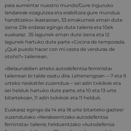
para aumentar nuestro mundo/Gure inguruko
landareak ezagutzea eta erabiltzea gure mundua
handitzeko» ikastaroan, 33 emakumek eman dute
izena: 23k erdaraz egingo dute tailerra eta 10ek
euskaraz. 35 lagunek eman dute izena eta 12
lagunek hartuko dute parte «Cocina de temporada.
¿Qué puedo hacer con mi cesta de verduras de
otoño?» tailerrean.
«Belaunaldien arteko autodefentsa feminista»
tailerrean bi talde osatu dira. Lehenengoan —7 eta 9
urteko neskatilei zuzendua— sei adin txikikok eta
sei helduk hartuko dute parte, eta 10 eta 13 urte
bitartekoan, 11 adin txikikok eta 11 helduk.
Euskaraz egingo da 14 eta 18 urte bitarteko gazteei
zuzendutako «Nerabeentzako autodefentsa
feminista» tailerra; helduentzako «Autodefensa