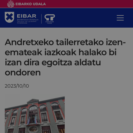
Andretxeko tailerretako izen-
emateak iazkoak halako bi
izan dira egoitza aldatu
ondoren
2023/10/10