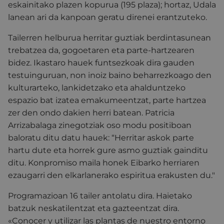
eskainitako plazen kopurua (195 plaza); hortaz, Udala
lanean ari da kanpoan geratu direnei erantzuteko.
Tailerren helburua herritar guztiak berdintasunean
trebatzea da, gogoetaren eta parte-hartzearen
bidez. Ikastaro hauek funtsezkoak dira gauden
testuinguruan, non inoiz baino beharrezkoago den
kulturarteko, lankidetzako eta ahalduntzeko
espazio bat izatea emakumeentzat, parte hartzea
zer den ondo dakien herri batean. Patricia
Arrizabalaga zinegotziak oso modu positiboan
baloratu ditu datu hauek: “Herritar askok parte
hartu dute eta horrek gure asmo guztiak gainditu
ditu. Konpromiso maila honek Eibarko herriaren
ezaugarri den elkarlanerako espiritua erakusten du."
Programazioan 16 tailer antolatu dira. Haietako
batzuk neskatilentzat eta gazteentzat dira.
«Conocer y utilizar las plantas de nuestro entorno