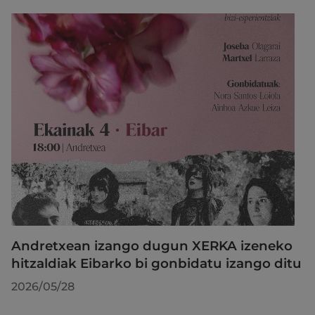
Andretxean izango dugun XERKA izeneko
hitzaldiak Eibarko bi gonbidatu izango ditu
2026/05/28