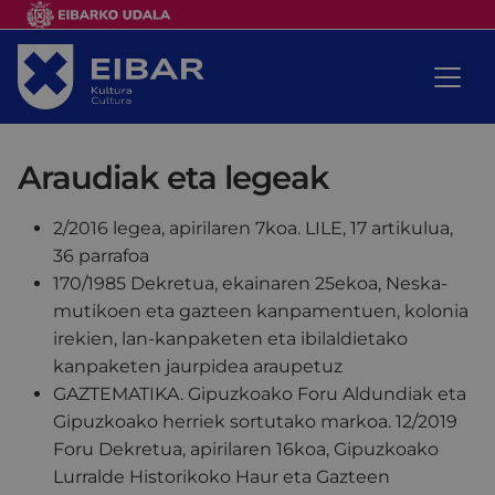
Araudiak eta legeak
2/2016 legea, apirilaren 7koa. LILE, 17 artikulua,
36 parrafoa
170/1985 Dekretua, ekainaren 25ekoa, Neska-
mutikoen eta gazteen kanpamentuen, kolonia
irekien, lan-kanpaketen eta ibilaldietako
kanpaketen jaurpidea araupetuz
GAZTEMATIKA. Gipuzkoako Foru Aldundiak eta
Gipuzkoako herriek sortutako markoa. 12/2019
Foru Dekretua, apirilaren 16koa, Gipuzkoako
Lurralde Historikoko Haur eta Gazteen