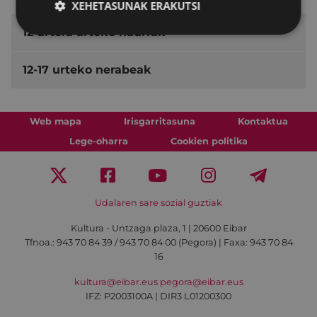
XEHETASUNAK ERAKUTSI
12 urtera arteko haurrak
12-17 urteko nerabeak
Web mapa
Irisgarritasuna
Kontaktua
Lege-oharra
Cookien politika
Udalaren sare sozial guztiak
Kultura - Untzaga plaza, 1 | 20600 Eibar
Tfnoa.:
943 70 84 39 / 943 70 84 00 (Pegora)
| Faxa: 943 70 84
16
kultura@eibar.eus
pegora@eibar.eus
IFZ: P2003100A | DIR3 L01200300