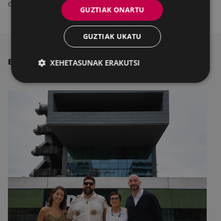
dira, gure kulturaren sustraietara garamatzatenak.
GUZTIAK ONARTU
GUZTIAK UKATU
BESTE ALBISTE BATZUK
XEHETASUNAK ERAKUTSI