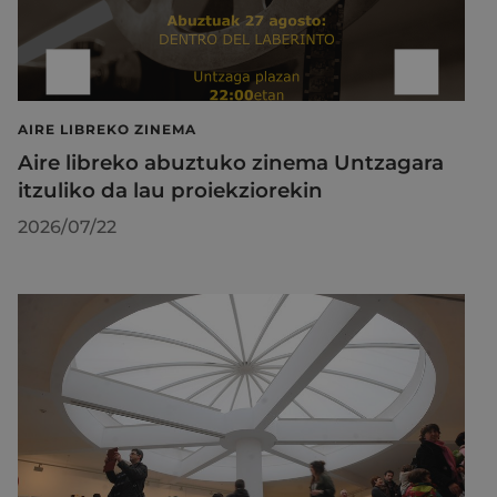
AIRE LIBREKO ZINEMA
Aire libreko abuztuko zinema Untzagara
itzuliko da lau proiekziorekin
2026/07/22