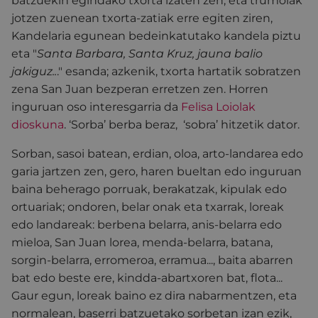
batzuekin egindako txorta izaten zen, eta trumoiak
jotzen zuenean txorta-zatiak erre egiten ziren,
Kandelaria egunean bedeinkatutako kandela piztu
eta "
Santa Barbara, Santa Kruz, jauna balio
jakiguz..
." esanda; azkenik, txorta hartatik sobratzen
zena San Juan bezperan erretzen zen. Horren
inguruan oso interesgarria da
Felisa Loiolak
dioskuna
. ‘Sorba’ berba beraz, ‘sobra’ hitzetik dator.
Sorban, sasoi batean, erdian, oloa, arto-landarea edo
garia jartzen zen, gero, haren bueltan edo inguruan
baina beherago porruak, berakatzak, kipulak edo
ortuariak; ondoren, belar onak eta txarrak, loreak
edo landareak: berbena belarra, anis-belarra edo
mieloa, San Juan lorea, menda-belarra, batana,
sorgin-belarra, erromeroa, erramua..., baita abarren
bat edo beste ere, kindda-abartxoren bat, flota...
Gaur egun, loreak baino ez dira nabarmentzen, eta
normalean, baserri batzuetako sorbetan izan ezik,