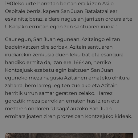
1901eko urte horretan bertan eraiki zen Asilo
Ospitale berria, kapera San Juan Bataiatzaileari
eskainita; beraz, aldare nagusian jarri zen ordura arte
Ulsagako ermitan egon zen santuaren irudia.”
Gaur egun, San Juan egunean, Azitaingo elizan
bedeinkatzen dira sorbak. Azitain santuaren
irudiarekin zerikusia duen leku bat eta esangura
handiko ermita da, izan ere, 1664an, herriko
Kontzejuak ezabatu egin baitzuen San Juan
eguneko meza nagusia Azitainen emateko ohitura
zaharra, bero larregi egiten zuelako eta Azitain
herritik urrun samar geratzen zelako. Harrez
geroztik meza parrokian ematen hasi ziren eta
mezaren ondoren ‘Ulsaga’ auzoko San Juan
ermitara joaten ziren prozesioan Kontzejuko kideak.