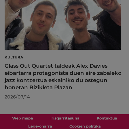
KULTURA
Glass Out Quartet taldeak Alex Davies
eibartarra protagonista duen aire zabaleko
jazz kontzertua eskainiko du ostegun
honetan Bizikleta Plazan
2026/07/14
Web mapa
Irisgarritasuna
Kontaktua
Lege-oharra
Cookien politika