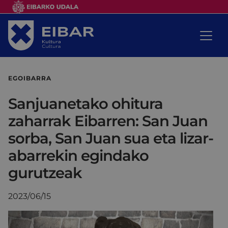
EGOIBARRA
Sanjuanetako ohitura
zaharrak Eibarren: San Juan
sorba, San Juan sua eta lizar-
abarrekin egindako
gurutzeak
2023/06/15