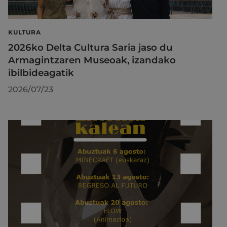
KULTURA
2026ko Delta Cultura Saria jaso du
Armagintzaren Museoak, izandako
ibilbideagatik
2026/07/23