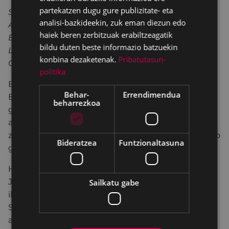
partekatzen dugu gure publizitate- eta
San Juan, San Juan
analisi-bazkideekin, zuk eman diezun edo
Arrautza bi kolkuan
haiek beren zerbitzuak erabiltzeagatik
Beste bi altzuan
bildu duten beste informazio batzuekin
Lapurrak eta sorgiñak erre, erre!
konbina dezaketenak.
Pribatutasun-
Garixak eta artuak gorde, gorde!
politika
Beste ohitura zahar bati ere eusten zaio oraindik
Behar-
Errendimendua
Eibarko baserri-auzoetan: San Juan egunean,
beharrezkoa
goizean goiz, lizarrez egindako gurutzeak baserriko
ateetan jartzea. Sasoi batean, soroetan ere jartzen
ziren, baina ohitura hori galtzeko zorian dago, betiko
Bideratzea
Funtzionaltasuna
galdu ez bada.
Hala ere, bada aspaldiko ohitura paganorik ere: San
Juan gauaren bezperan, sorba kanpoan uztea,
Sailkatu gabe
ilargipean eta goizeko ihintzarekin bedeinka dadin.
San Juan egunaren inguruko erritu guztiak
antzinako sinesmen, usadio eta ohituren sinboloak