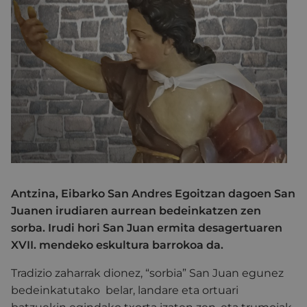
Antzina, Eibarko San Andres Egoitzan dagoen San
Juanen irudiaren aurrean bedeinkatzen zen
sorba. Irudi hori San Juan ermita desagertuaren
XVII. mendeko eskultura barrokoa da.
Tradizio zaharrak dionez, “sorbia” San Juan egunez
bedeinkatutako belar, landare eta ortuari