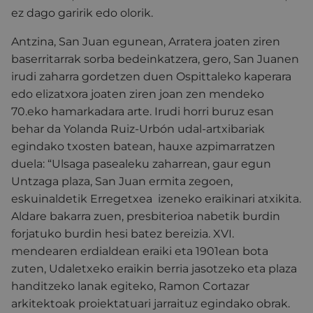
ez dago garirik edo olorik.
Antzina, San Juan egunean, Arratera joaten ziren
baserritarrak sorba bedeinkatzera, gero, San Juanen
irudi zaharra gordetzen duen Ospittaleko kaperara
edo elizatxora joaten ziren joan zen mendeko
70.eko hamarkadara arte. Irudi horri buruz esan
behar da Yolanda Ruiz-Urbón udal-artxibariak
egindako txosten batean, hauxe azpimarratzen
duela: “Ulsaga pasealeku zaharrean, gaur egun
Untzaga plaza, San Juan ermita zegoen,
eskuinaldetik Erregetxea izeneko eraikinari atxikita.
Aldare bakarra zuen, presbiterioa nabetik burdin
forjatuko burdin hesi batez bereizia. XVI.
mendearen erdialdean eraiki eta 1901ean bota
zuten, Udaletxeko eraikin berria jasotzeko eta plaza
handitzeko lanak egiteko, Ramon Cortazar
arkitektoak proiektatuari jarraituz egindako obrak.